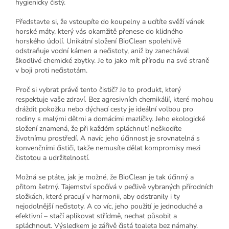
hygienicky čistý.
Představte si, že vstoupíte do koupelny a ucítíte svěží vánek
horské máty, který vás okamžitě přenese do klidného
horského údolí. Unikátní složení BioClean spolehlivě
odstraňuje vodní kámen a nečistoty, aniž by zanechával
škodlivé chemické zbytky. Je to jako mít přírodu na své straně
v boji proti nečistotám.
Proč si vybrat právě tento čistič? Je to produkt, který
respektuje vaše zdraví. Bez agresivních chemikálií, které mohou
dráždit pokožku nebo dýchací cesty je ideální volbou pro
rodiny s malými dětmi a domácími mazlíčky. Jeho ekologické
složení znamená, že při každém spláchnutí neškodíte
životnímu prostředí. A navíc jeho účinnost je srovnatelná s
konvenčními čističi, takže nemusíte dělat kompromisy mezi
čistotou a udržitelností.
Možná se ptáte, jak je možné, že BioClean je tak účinný a
přitom šetrný. Tajemství spočívá v pečlivě vybraných přírodních
složkách, které pracují v harmonii, aby odstranily i ty
nejodolnější nečistoty. A co víc, jeho použití je jednoduché a
efektivní – stačí aplikovat střídmě, nechat působit a
spláchnout. Výsledkem je zářivě čistá toaleta bez námahy.