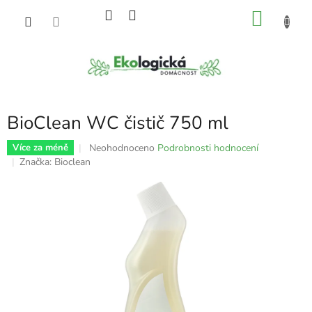
Přejít
NÁKU
na
obsah
KOŠÍK
BioClean WC čistič 750 ml
Průměrné
Neohodnoceno
Podrobnosti hodnocení
Více za méně
hodnocení
Značka:
Bioclean
produktu
je
0,0
z
5
hvězdiček.