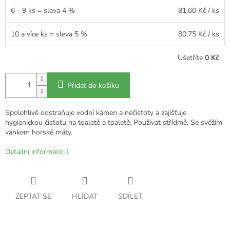
6 - 9 ks = sleva 4 %
81,60 Kč
/ ks
10 a více ks = sleva 5 %
80,75 Kč
/ ks
Ušetříte
0 Kč
Přidat do košíku
Spolehlivě odstraňuje vodní kámen a nečistoty a zajišťuje
hygienickou čistotu na toaletě a toaletě. Používat střídmě. Se svěžím
vánkem horské máty.
Detailní informace
ZEPTAT SE
HLÍDAT
SDÍLET