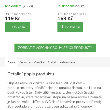
Je skladem
(>5 ks)
Je skladem
(>5 ks)
98,35 Kč bez DPH
139,67 Kč bez DPH
119 Kč
169 Kč
Do košíku
Do košíku
ZOBRAZIT VŠECHNY SOUVISEJÍCÍ PRODUKTY
Popis
Diskuze
Značka
Ostatní informace
Detailní popis produktu
Objevte revoluci v čištění s BioClean WC čističem –
produktem, který přináší nejen dokonalou čistotu, ale i klid na
duši. Pokud jste někdy cítili frustraci z chemických čisticích
prostředků, které zanechávají stopu na našem zdraví a planetě,
je čas na změnu. bTento WC čistič je navržen pro ty, kteří chtějí
žít v souladu s přírodou a zároveň udržovat svůj domov