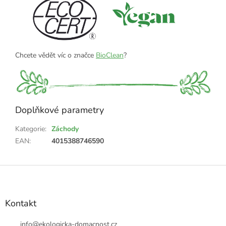
Chcete vědět víc o značce
BioClean
?
Doplňkové parametry
Kategorie
:
Záchody
EAN
:
4015388746590
Z
á
p
a
Kontakt
t
í
info
@
ekologicka-domacnost.cz