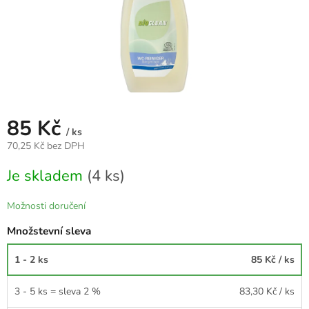
85 Kč
/ ks
70,25 Kč bez DPH
Měrná
Je skladem
(4 ks)
cena:
Možnosti doručení
Množstevní sleva
1 - 2 ks
85 Kč
/ ks
3 - 5 ks = sleva 2 %
83,30 Kč
/ ks