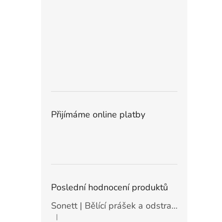
Přijímáme online platby
Poslední hodnocení produktů
Sonett | Bělící prášek a odstraňovač skvrn - 900 g
|
Hodnocení produktu je 5 z 5 hvězdiček.