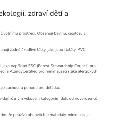
ologii, zdraví dětí a
 životnímu prostředí. Obsahují bavlnu, celulózu z
ují žádné škodlivé látky, jako jsou ftaláty, PVC,
i, jako například FSC (Forest Stewardship Council) pro
dí a AllergyCertified pro minimalizaci rizika alergických
uje suchost a pohodlí pro děťátko.
dpovídají různým věkovým kategoriím dětí, od novorozenců
 tím, že používá obnovitelné materiály, minimalizuje