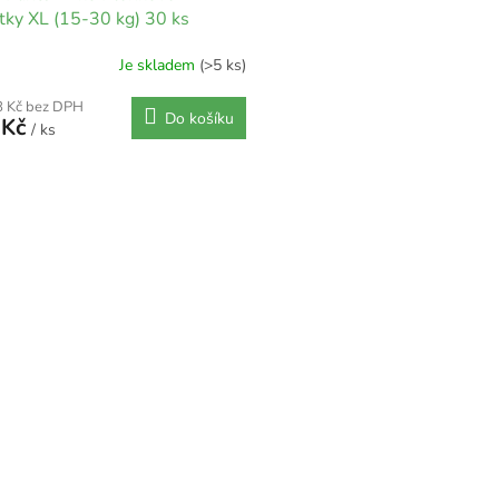
tky XL (15-30 kg) 30 ks
Je skladem
(>5 ks)
8 Kč bez DPH
Do košíku
 Kč
/ ks
O
v
l
á
d
a
c
í
p
r
v
k
y
v
ý
p