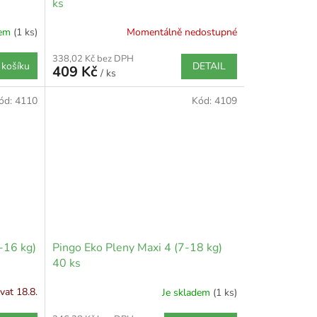
ks
dem
(1 ks)
Momentálně nedostupné
338,02 Kč bez DPH
DETAIL
 košíku
409 Kč
/ ks
ód:
4110
Kód:
4109
-16 kg)
Pingo Eko Pleny Maxi 4 (7-18 kg)
40 ks
at 18.8.
Je skladem
(1 ks)