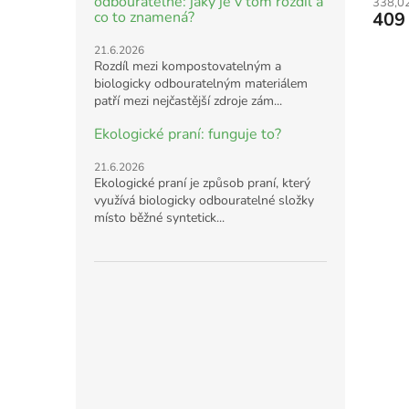
odbouratelné: jaký je v tom rozdíl a
338,0
409
co to znamená?
21.6.2026
Rozdíl mezi kompostovatelným a
biologicky odbouratelným materiálem
patří mezi nejčastější zdroje zám...
Ekologické praní: funguje to?
21.6.2026
Ekologické praní je způsob praní, který
využívá biologicky odbouratelné složky
místo běžné syntetick...