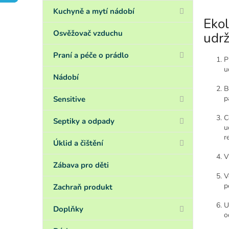
a
n
Kuchyně a mytí nádobí
Ekol
e
l
Osvěžovač vzduchu
udrž
Praní a péče o prádlo
P
u
Nádobí
B
p
Sensitive
C
Septiky a odpady
u
r
Úklid a čištění
V
Zábava pro děti
V
p
Zachraň produkt
U
Doplňky
o