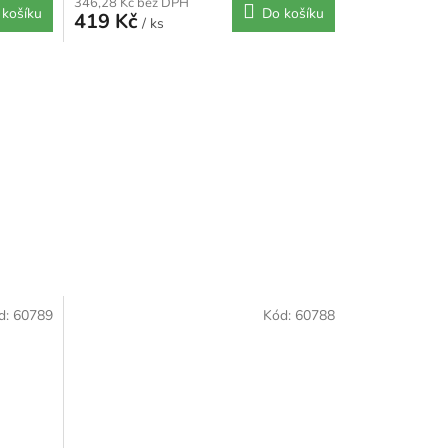
346,28 Kč bez DPH
 košíku
Do košíku
419 Kč
/ ks
d:
60789
Kód:
60788