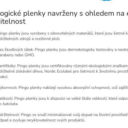
ogické plenky navrženy s ohledem na ek
itelnost
ingo plenky jsou vyrobeny z obnovitelných materiálů, které jsou šetrné k
držitelných zdrojů a rostlinné plsti.
ez škodlivých látek: Pingo plenky jsou dermatologicky testovány a neobsah
arabeny nebo GMO.
ertifikáty: Pingo plenky jsou certifikovány různými ekologickými značkam
držitelné získávání dřeva, Nordic Ecolabel pro šetrnost k životnímu prostře
eakcí.
ýkonnost: Pingo plenky nabízejí vysokou absorpční schopnost, což zajišť
elikosti: Pingo plenky jsou k dispozici ve velké škále velikostí, které o
o batolata.
držitelnost: Pingo se snaží minimalizovat svůj dopad na životní prostředí
dpad a zvyšuje recyklovatelnost svých produktů.