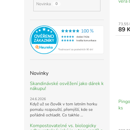
vera 
t
Novinka
0
ů
73,55
89 
Novinky
Skandinávské osvěžení jako dárek k
nákupu!
24.6.2026
Pingo
Když už se člověk v tom letním horku
ks
pomalu rozpouští, přemýšlí, kde se
pořádně ochladit. Co takhle ...
Kompostovatelné vs. biologicky