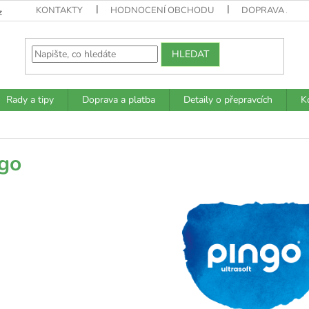
KONTAKTY
HODNOCENÍ OBCHODU
DOPRAVA A PL
z
HLEDAT
Rady a tipy
Doprava a platba
Detaily o přepravcích
K
go