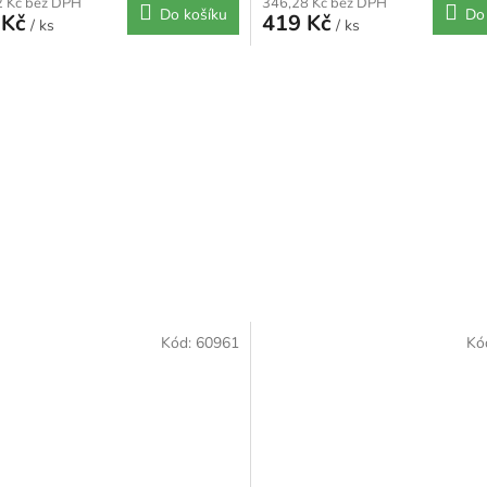
2 Kč bez DPH
346,28 Kč bez DPH
Do košíku
Do
 Kč
419 Kč
/ ks
/ ks
Kód:
60961
Kó