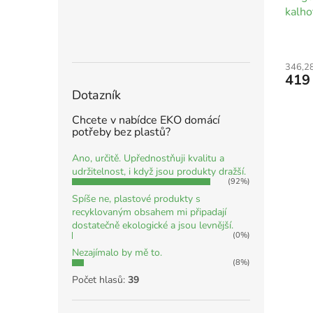
kalho
346,2
419
Dotazník
Chcete v nabídce EKO domácí
potřeby bez plastů?
Ano, určitě. Upřednostňuji kvalitu a
udržitelnost, i když jsou produkty dražší.
(92%)
Spíše ne, plastové produkty s
recyklovaným obsahem mi připadají
dostatečně ekologické a jsou levnější.
(0%)
Nezajímalo by mě to.
(8%)
Počet hlasů:
39