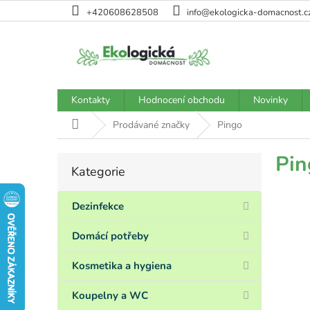
Přejít
+420608628508
info@ekologicka-domacnost.c
na
obsah
Kontakty
Hodnocení obchodu
Novinky
Domů
Prodávané značky
Pingo
P
Pin
Kategorie
Přeskočit
o
kategorie
s
t
Dezinfekce
r
a
Domácí potřeby
n
n
Kosmetika a hygiena
í
p
Koupelny a WC