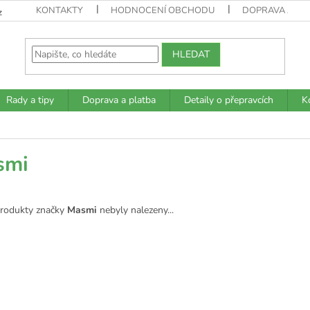
KONTAKTY
HODNOCENÍ OBCHODU
DOPRAVA A PL
z
HLEDAT
Rady a tipy
Doprava a platba
Detaily o přepravcích
K
smi
rodukty značky
Masmi
nebyly nalezeny...