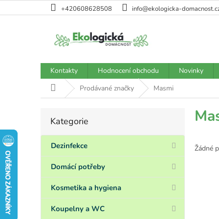
Přejít
+420608628508
info@ekologicka-domacnost.c
na
obsah
Kontakty
Hodnocení obchodu
Novinky
Domů
Prodávané značky
Masmi
P
Ma
Kategorie
Přeskočit
o
kategorie
s
t
Dezinfekce
Žádné p
r
a
Domácí potřeby
n
n
Kosmetika a hygiena
í
p
Koupelny a WC