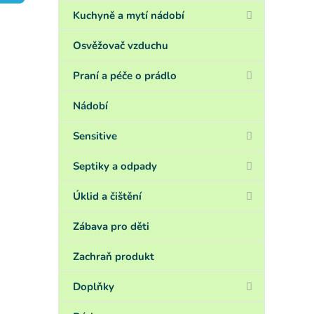
a
n
Kuchyně a mytí nádobí
e
l
Osvěžovač vzduchu
Praní a péče o prádlo
Nádobí
Sensitive
Septiky a odpady
Úklid a čištění
Zábava pro děti
Zachraň produkt
Doplňky