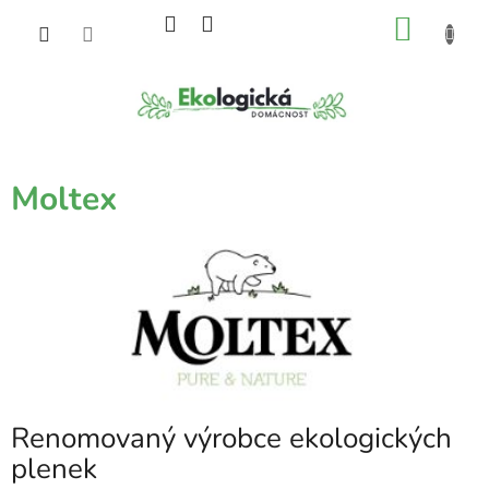
Přejít
NÁKU
na
obsah
KOŠÍK
Moltex
Renomovaný výrobce ekologických
plenek