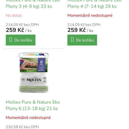
t
u
ů
Pleny 3 (4-9 kg) 33 ks
Pleny 4 (7-14 kg) 29 ks
k
Na dotaz
Momentálně nedostupné
t
ů
214,05 Kč bez DPH
214,05 Kč bez DPH
259 Kč
259 Kč
/ ks
/ ks
Do košíku
Do košíku
Moltex Pure & Nature Eko
Pleny 6 (13-18 kg) 21 ks
Momentálně nedostupné
230,58 Kč bez DPH