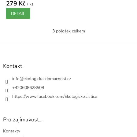
279 Kč
/ ks
DETAIL
3
položek celkem
O
v
l
Z
á
á
d
p
a
a
Kontakt
c
t
í
í
info
@
ekologicka-domacnost.cz
p
r
+420608628508
v
https://www.facebook.com/Ekologicke.cistice
k
y
v
ý
Pro zajímavost...
p
i
Kontakty
s