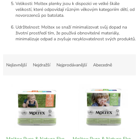
Velikosti: Moltex plenky jsou k dispozici ve velké škále
velikostí, které odpovídají různým věkovým kategoriím dětí, od
novorozenců po batolata.
Udržitelnost: Moltex se snaží minimalizovat svůj dopad na
životní prostředí tím, že používá obnovitelné materiály,
minimalizuje odpad a zvyšuje recyklovatelnost svých produktů.
Ř
a
Nejlevnější
Nejdražší
Nejprodávanější
Abecedně
z
e
V
n
ý
í
p
p
i
r
s
o
p
d
r
u
o
k
d
Moltex Pure & Nature Eko
Moltex Pure & Nature Eko