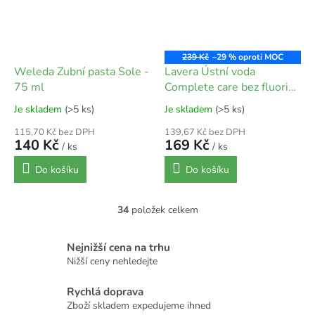
239 Kč
–29 %
Weleda Zubní pasta Sole -
Lavera Ústní voda
75 ml
Complete care bez fluoridu
- 400 ml
Je skladem
(>5 ks)
Je skladem
(>5 ks)
115,70 Kč bez DPH
139,67 Kč bez DPH
140 Kč
169 Kč
/ ks
/ ks
Do košíku
Do košíku
34
položek celkem
O
v
l
Nejnižší cena na trhu
á
Nižší ceny nehledejte
d
a
Rychlá doprava
c
Zboží skladem expedujeme ihned
í