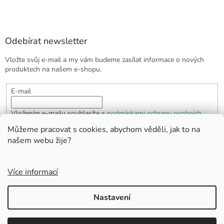
Odebírat newsletter
Vložte svůj e-mail a my vám budeme zasílat informace o nových
produktech na našem e-shopu.
E-mail
Vložením e-mailu souhlasíte s
podmínkami ochrany osobních
údajů
Můžeme pracovat s cookies, abychom věděli, jak to na
našem webu žije?
PŘIHLÁSIT SE
Více informací
Vytvořil Shoptet
Nastavení
Copyright 2026
EKOlogická domácnost
. Všechna práva