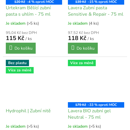
120 Kč
–4 %
139 Kč
–15 %
Urtekram Bělící zubní
Lavera Zubní pasta
pasta s uhlím - 75 ml
Sensitive & Repair - 75 ml
Je skladem
(>5 ks)
Je skladem
(4 ks)
95,04 Kč bez DPH
97,52 Kč bez DPH
115 Kč
118 Kč
/ ks
/ ks
Do košíku
Do košíku
Bez plastu
Více za méně
Více za méně
179 Kč
–33 %
Hydrophil | Zubní nitě
Lavera BIO zubní gel
Neutral - 75 ml
Je skladem
(>5 ks)
Je skladem
(>5 ks)