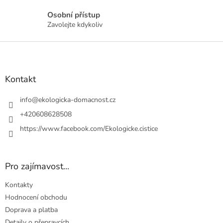
p
r
Osobní přístup
v
Zavolejte kdykoliv
k
y
Z
v
á
ý
p
p
a
Kontakt
i
t
s
u
í
info
@
ekologicka-domacnost.cz
+420608628508
https://www.facebook.com/Ekologicke.cistice
Pro zajímavost...
Kontakty
Hodnocení obchodu
Doprava a platba
Detaily o přepravcích