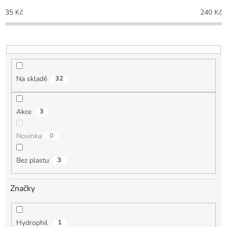
p
35
Kč
240
Kč
r
o
d
u
k
t
Na skladě
32
ů
Akce
3
Novinka
0
Bez plastu
3
Značky
Hydrophil
1