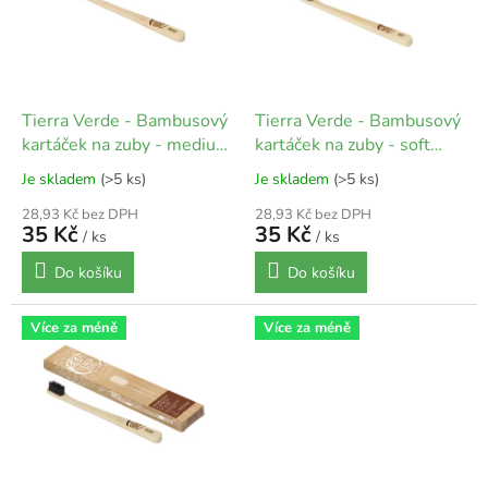
i
s
p
r
o
d
Tierra Verde - Bambusový
Tierra Verde - Bambusový
u
kartáček na zuby - medium
kartáček na zuby - soft
k
(bezobal)
(bezobal)
Je skladem
(>5 ks)
Je skladem
(>5 ks)
t
ů
28,93 Kč bez DPH
28,93 Kč bez DPH
35 Kč
35 Kč
/ ks
/ ks
Do košíku
Do košíku
Více za méně
Více za méně