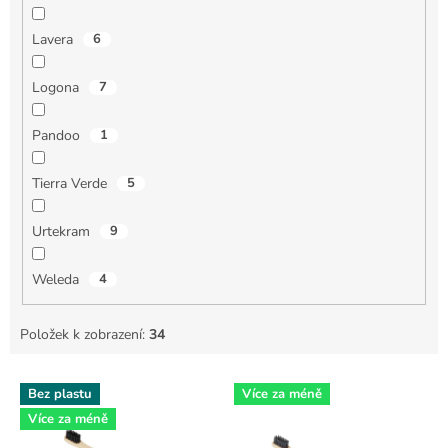
Lavera
6
Logona
7
Pandoo
1
Tierra Verde
5
Urtekram
9
Weleda
4
Položek k zobrazení:
34
V
Bez plastu
Více za méně
ý
Více za méně
p