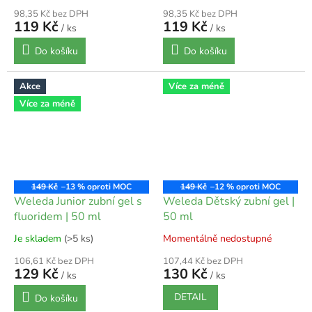
98,35 Kč bez DPH
98,35 Kč bez DPH
119 Kč
119 Kč
/ ks
/ ks
Do košíku
Do košíku
Akce
Více za méně
Více za méně
149 Kč
–13 %
149 Kč
–12 %
Weleda Junior zubní gel s
Weleda Dětský zubní gel |
fluoridem | 50 ml
50 ml
Je skladem
(>5 ks)
Momentálně nedostupné
106,61 Kč bez DPH
107,44 Kč bez DPH
129 Kč
130 Kč
/ ks
/ ks
DETAIL
Do košíku