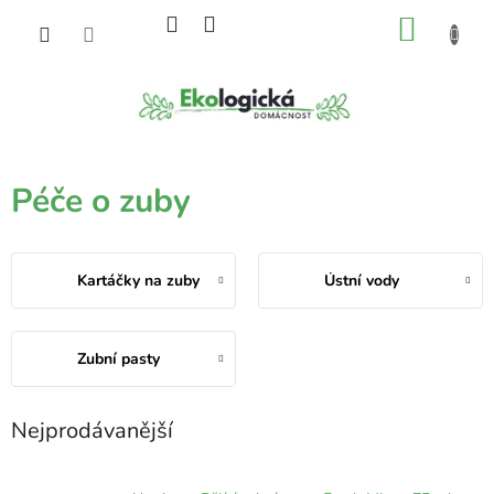
Přejít
NÁKU
na
obsah
KOŠÍK
Péče o zuby
Kartáčky na zuby
Ústní vody
Zubní pasty
Nejprodávanější