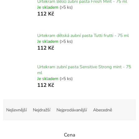
Urtekram Bělící zubní pasta Fresh Mint - 75 ml
Je skladem
(>5 ks)
112 Kč
Urtekram dětská zubní pasta Tutti frutti - 75 ml
Je skladem
(>5 ks)
112 Kč
Urtekram zubní pasta Sensitive Strong mint - 75
ml
Je skladem
(>5 ks)
112 Kč
Ř
a
Nejlevnější
Nejdražší
Nejprodávanější
Abecedně
z
e
n
Cena
í