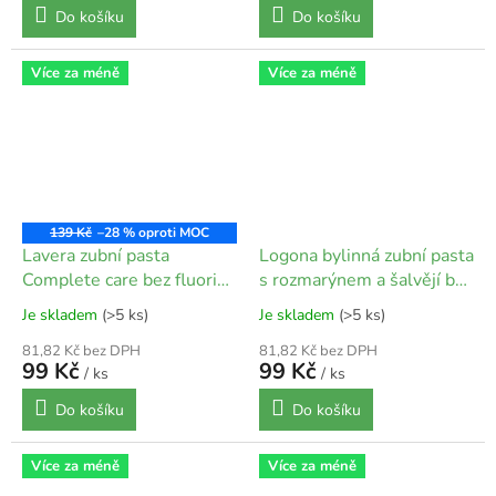
Do košíku
Do košíku
Více za méně
Více za méně
139 Kč
–28 %
Lavera zubní pasta
Logona bylinná zubní pasta
Complete care bez fluoridu
s rozmarýnem a šalvějí bez
- 75 ml
mentolu - 75 ml
Je skladem
(>5 ks)
Je skladem
(>5 ks)
81,82 Kč bez DPH
81,82 Kč bez DPH
99 Kč
99 Kč
/ ks
/ ks
Do košíku
Do košíku
Více za méně
Více za méně