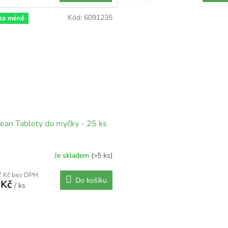
Kód:
6091235
 za méně
ean Tablety do myčky - 25 ks
Je skladem
(>5 ks)
7 Kč bez DPH
Do košíku
 Kč
/ ks
O
v
l