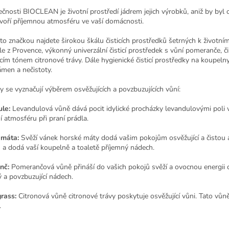
čnosti BIOCLEAN je životní prostředí jádrem jejich výrobků, aniž by byl oh
tvoří příjemnou atmosféru ve vaší domácnosti.
o značkou najdete širokou škálu čisticích prostředků šetrných k životním
e z Provence, výkonný univerzální čisticí prostředek s vůní pomeranče, č
cím tónem citronové trávy. Dále hygienické čisticí prostředky na koupeln
ámen a nečistoty.
 se vyznačují výběrem osvěžujících a povzbuzujících vůní:
le:
Levandulová vůně dává pocit idylické procházky levandulovými poli v 
í atmosféru při praní prádla.
 máta:
Svěží vánek horské máty dodá vašim pokojům osvěžující a čistou
 a dodá vaší koupelně a toaletě příjemný nádech.
nč:
P
omerančová vůně přináší do vašich pokojů svěží a ovocnou energii 
 a povzbuzující nádech.
rass:
Citronová vůně citronové trávy poskytuje osvěžující vůni. Tato vů
.