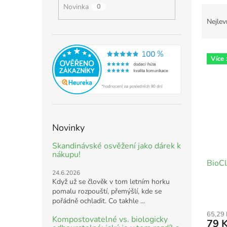
Novinka
0
Ř
a
Nejlev
z
e
V
n
Více
ý
í
p
p
i
r
s
o
p
d
r
u
Novinky
o
k
d
t
Skandinávské osvěžení jako dárek k
u
ů
nákupu!
BioCl
k
24.6.2026
t
Když už se člověk v tom letním horku
ů
pomalu rozpouští, přemýšlí, kde se
pořádně ochladit. Co takhle ...
65,29
Kompostovatelné vs. biologicky
79 