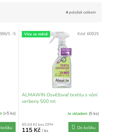
4
položek celkem
886/S -5
Kód:
60925
Více za méně
ALMAWIN Osvěžovač textilu s vůní
verbeny 500 ml
em
(>5 ks)
Je skladem
(5 ks)
95,04 Kč bez DPH
 košíku
Do košíku
115 Kč
/ ks