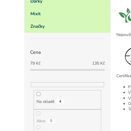
Dárky
Mixit
Značky
Nepoužív
Cena
79
Kč
135
Kč
Certifik
P
V
V
Na skladě
4
O
T
Akce
0