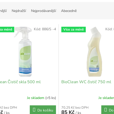
nější
Nejdražší
Nejprodávanější
Abecedně
Kód:
886/S -4
Kód:
 za méně
Více za méně
ean Čistič skla 500 ml
BioClean WC čistič 750 ml
Je skladem
(>5 ks)
Je sklad
 Kč bez DPH
70,25 Kč bez DPH
Do košíku
Do
Kč
85 Kč
/ ks
/ ks