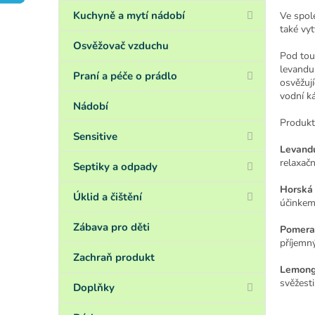
a
n
Kuchyně a mytí nádobí
Ve spole
také vy
e
l
Osvěžovač vzduchu
Pod tout
levandul
Praní a péče o prádlo
osvěžují
vodní k
Nádobí
Produkty
Sensitive
Levandu
relaxačn
Septiky a odpady
Horská
Úklid a čištění
účinkem
Zábava pro děti
Pomera
příjemný
Zachraň produkt
Lemong
svěžesti
Doplňky