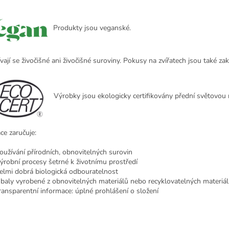
Produkty jsou veganské.
ají se živočišné ani živočišné suroviny. Pokusy na zvířatech jsou také zak
Vý
robky jsou ekologicky certifikovány přední světovou n
ace zaručuje:
oužívání přírodních, obnovitelných surovin
ýrobní procesy šetrné k životnímu prostředí
elmi dobrá biologická odbouratelnost
baly vyrobené z obnovitelných materiálů nebo recyklovatelných materiálů,
ransparentní informace: úplné prohlášení o složení