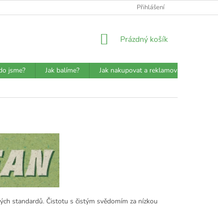
ATBA
DETAILY O PŘEPRAVCÍCH
JAK BALÍME?
Přihlášení
VŠEOBECN
NÁKUPNÍ
Prázdný košík
KOŠÍK
do jsme?
Jak balíme?
Jak nakupovat a reklamovat?
Prů
kých standardů. Čistotu s čistým svědomím za nízkou