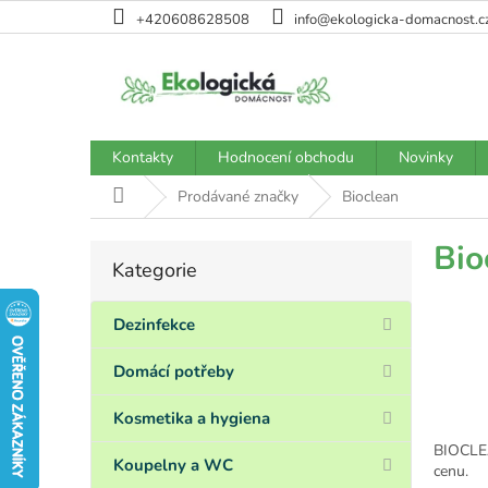
Přejít
+420608628508
info@ekologicka-domacnost.c
na
obsah
Kontakty
Hodnocení obchodu
Novinky
Domů
Prodávané značky
Bioclean
P
Bio
Kategorie
Přeskočit
o
kategorie
s
t
Dezinfekce
r
a
Domácí potřeby
n
n
Kosmetika a hygiena
í
BIOCLEA
p
Koupelny a WC
cenu.