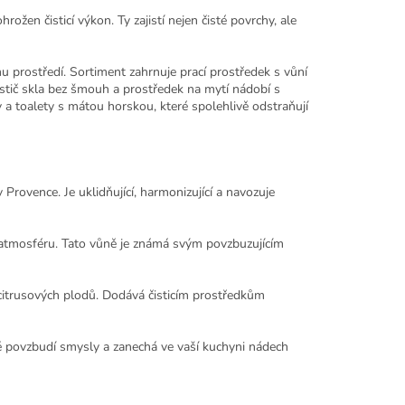
rožen čisticí výkon. Ty zajistí
nejen čisté povrchy, ale
u prostředí. Sortiment zahrnuje prací prostředek s vůní
istič skla bez šmouh a prostředek na mytí nádobí s
y a toalety s mátou horskou, které spolehlivě odstraňují
Provence. Je uklidňující, harmonizující a navozuje
 atmosféru. Tato vůně je známá svým povzbuzujícím
citrusových plodů. Dodává čisticím prostředkům
ně povzbudí smysly a zanechá ve vaší kuchyni nádech