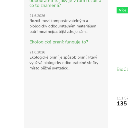
odbouratelné: jaký je v tom rozdíl a
co to znamená?
Více
21.6.2026
Rozdíl mezi kompostovatelným a
biologicky odbouratelným materiálem
patří mezi nejčastější zdroje zám...
Ekologické praní: funguje to?
21.6.2026
Ekologické praní je způsob praní, který
využívá biologicky odbouratelné složky
místo běžné syntetick...
BioCl
111,5
135