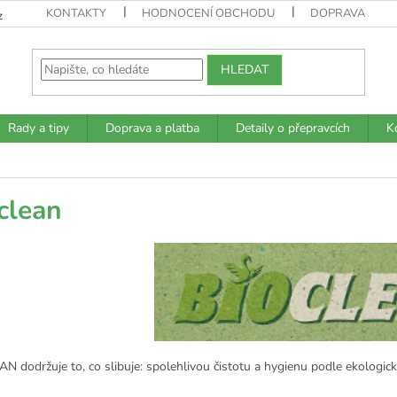
KONTAKTY
HODNOCENÍ OBCHODU
DOPRAVA A PL
z
HLEDAT
Rady a tipy
Doprava a platba
Detaily o přepravcích
K
clean
N dodržuje to, co slibuje: spolehlivou čistotu a hygienu podle ekologic