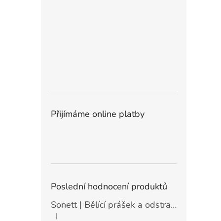
Přijímáme online platby
Poslední hodnocení produktů
Sonett | Bělící prášek a odstraňovač skvrn - 900 g
|
Hodnocení produktu je 5 z 5 hvězdiček.