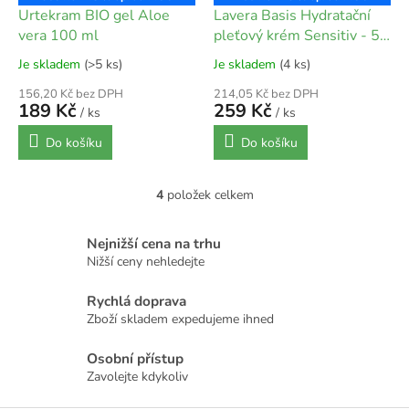
Urtekram BIO gel Aloe
Lavera Basis Hydratační
vera 100 ml
pleťový krém Sensitiv - 50
ml
Je skladem
(>5 ks)
Je skladem
(4 ks)
156,20 Kč bez DPH
214,05 Kč bez DPH
189 Kč
259 Kč
/ ks
/ ks
Do košíku
Do košíku
4
položek celkem
O
v
l
Nejnižší cena na trhu
á
Nižší ceny nehledejte
d
a
Rychlá doprava
c
Zboží skladem expedujeme ihned
í
p
r
Osobní přístup
v
Zavolejte kdykoliv
k