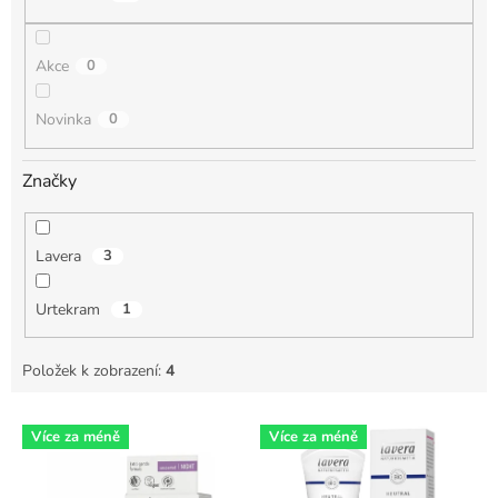
ů
Akce
0
Novinka
0
Značky
Lavera
3
Urtekram
1
Položek k zobrazení:
4
V
Více za méně
Více za méně
ý
p
i