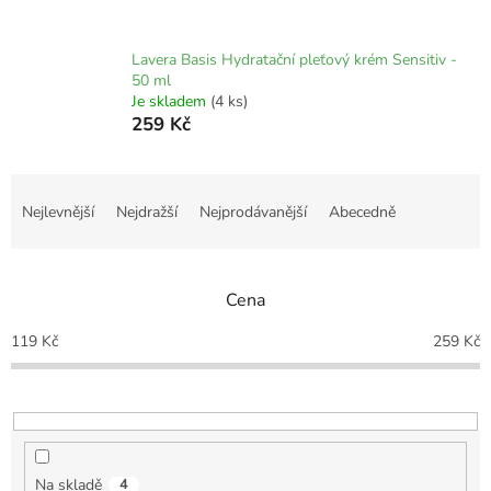
Lavera Basis Hydratační pleťový krém Sensitiv -
50 ml
Je skladem
(4 ks)
259 Kč
Ř
a
Nejlevnější
Nejdražší
Nejprodávanější
Abecedně
z
e
n
Cena
í
p
119
Kč
259
Kč
r
o
d
u
k
t
Na skladě
4