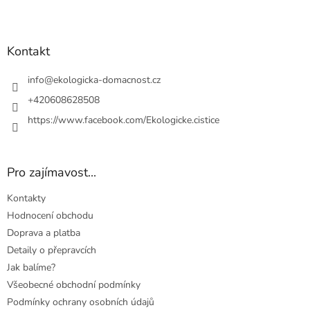
y
Z
v
á
ý
p
p
a
Kontakt
i
t
s
u
í
info
@
ekologicka-domacnost.cz
+420608628508
https://www.facebook.com/Ekologicke.cistice
Pro zajímavost...
Kontakty
Hodnocení obchodu
Doprava a platba
Detaily o přepravcích
Jak balíme?
Všeobecné obchodní podmínky
Podmínky ochrany osobních údajů