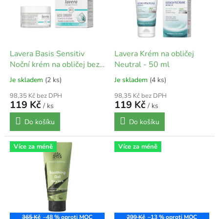
s
p
r
o
d
Lavera Basis Sensitiv
Lavera Krém na obličej
u
Noční krém na obličej bez
Neutral - 50 ml
k
parfemace - 50 ml
Je skladem
(2 ks)
Je skladem
(4 ks)
t
ů
98,35 Kč bez DPH
98,35 Kč bez DPH
119 Kč
119 Kč
/ ks
/ ks
Do košíku
Do košíku
Více za méně
Více za méně
365 Kč
–48 %
299 Kč
–13 %