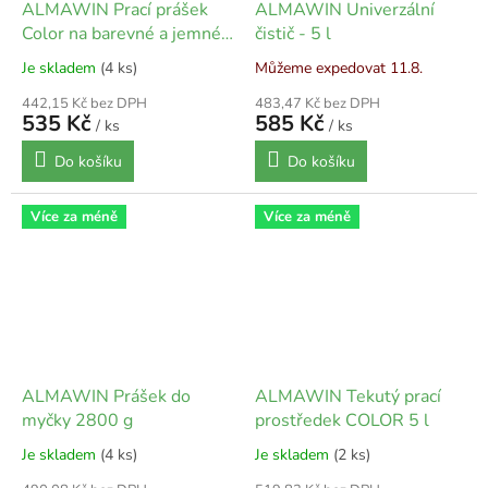
ALMAWIN Prací prášek
ALMAWIN Univerzální
Color na barevné a jemné
čistič - 5 l
prádlo 2 kg
Je skladem
(4 ks)
Můžeme expedovat 11.8.
442,15 Kč bez DPH
483,47 Kč bez DPH
535 Kč
585 Kč
/ ks
/ ks
Do košíku
Do košíku
Více za méně
Více za méně
ALMAWIN Prášek do
ALMAWIN Tekutý prací
myčky 2800 g
prostředek COLOR 5 l
Je skladem
(4 ks)
Je skladem
(2 ks)