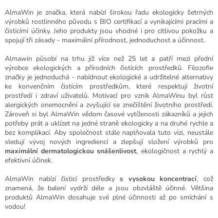
AlmaWin je značka, která nabízí širokou řadu ekologicky šetrných
výrobků rostlinného původu s BIO certifikací a vynikajícími pracími a
čisticími účinky. Jeho produkty jsou vhodné i pro citlivou pokožku a
spojují tři zásady - maximální přírodnost, jednoduchost a účinnost.
Almawin působí na trhu již více než 25 let a patří mezi přední
výrobce ekologických a přírodních čistících prostředků. Filozofie
značky je jednoduchá - nabídnout ekologické a udržitelné alternativy
ke konvenčním čistícím prostředkům, které respektují životní
prostředí i zdraví uživatelů.
Motivací pro vznik AlmaWinu byl růst
alergických onemocnění a zvyšující se znečištění životního prostředí.
Zároveň si byl AlmaWin vědom časové vytíženosti zákazníků a jejich
potřeby prát a uklízet na jedné straně ekologicky a na druhé rychle a
bez komplikací. Aby společnost stále naplňovala tuto vizi, neustále
sledují vývoj nových ingrediencí a zlepšují složení výrobků pro
maximální dermatologickou snášenlivost
, ekologičnost a rychlý a
efektivní účinek.
AlmaWin nabízí čisticí prostředky
s vysokou koncentrací
, což
znamená, že balení vydrží déle a jsou obzvláště účinné. Většina
produktů AlmaWin dosahuje své plné účinnosti až po smíchání s
vodou!