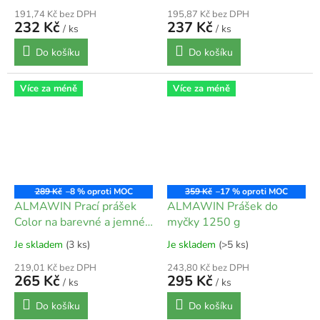
191,74 Kč bez DPH
195,87 Kč bez DPH
232 Kč
237 Kč
/ ks
/ ks
Do košíku
Do košíku
Více za méně
Více za méně
289 Kč
–8 %
359 Kč
–17 %
ALMAWIN Prací prášek
ALMAWIN Prášek do
Color na barevné a jemné
myčky 1250 g
prádlo 1 kg
Je skladem
(3 ks)
Je skladem
(>5 ks)
219,01 Kč bez DPH
243,80 Kč bez DPH
265 Kč
295 Kč
/ ks
/ ks
Do košíku
Do košíku