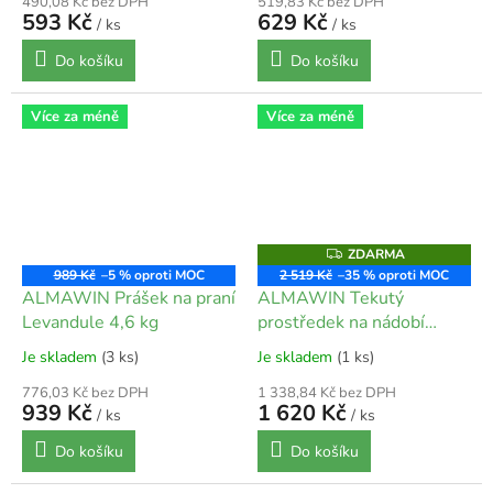
490,08 Kč bez DPH
519,83 Kč bez DPH
593 Kč
629 Kč
/ ks
/ ks
Do košíku
Do košíku
Více za méně
Více za méně
ZDARMA
Z
D
989 Kč
–5 %
2 519 Kč
–35 %
A
ALMAWIN Prášek na praní
ALMAWIN Tekutý
R
M
Levandule 4,6 kg
prostředek na nádobí
A
Mandarinka - rakytník 20 l
Je skladem
(3 ks)
Je skladem
(1 ks)
776,03 Kč bez DPH
1 338,84 Kč bez DPH
939 Kč
1 620 Kč
/ ks
/ ks
Do košíku
Do košíku