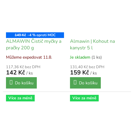
149 Kč
–4 %
ALMAWIN Čistič myčky a
Almawin | Kohout na
pračky 200 g
kanystr 5 l
Můžeme expedovat 11.8.
Je skladem
(1 ks)
117,36 Kč bez DPH
131,40 Kč bez DPH
142 Kč
159 Kč
/ ks
/ ks
Do košíku
Do košíku
Více za méně
Více za méně