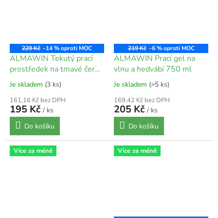
229 Kč
–14 %
219 Kč
–6 %
ALMAWIN Tekutý prací
ALMAWIN Prací gel na
prostředek na tmavé černé
vlnu a hedvábí 750 ml
750 ml
Je skladem
(3 ks)
Je skladem
(>5 ks)
161,16 Kč bez DPH
169,42 Kč bez DPH
195 Kč
205 Kč
/ ks
/ ks
Do košíku
Do košíku
Více za méně
Více za méně