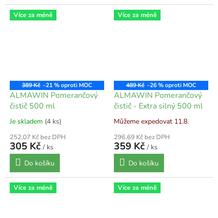
Více za méně
Více za méně
389 Kč
–21 %
489 Kč
–26 %
ALMAWIN Pomerančový
ALMAWIN Pomerančový
čistič 500 ml
čistič - Extra silný 500 ml
Je skladem
(4 ks)
Můžeme expedovat 11.8.
252,07 Kč bez DPH
296,69 Kč bez DPH
305 Kč
359 Kč
/ ks
/ ks
Do košíku
Do košíku
Více za méně
Více za méně