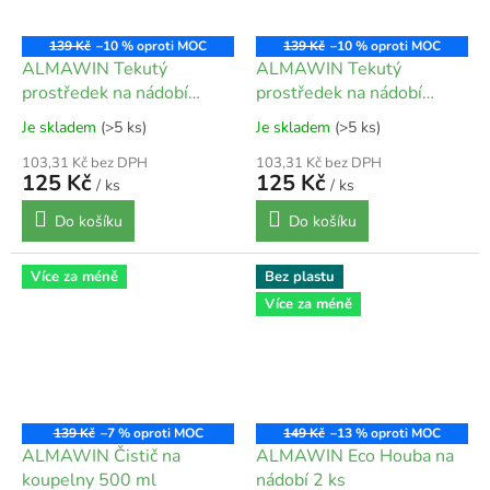
139 Kč
–10 %
139 Kč
–10 %
ALMAWIN Tekutý
ALMAWIN Tekutý
prostředek na nádobí
prostředek na nádobí
Divoká růže-Meduňka 1 l
Mandarinka - rakytník 1 l
Je skladem
(>5 ks)
Je skladem
(>5 ks)
103,31 Kč bez DPH
103,31 Kč bez DPH
125 Kč
125 Kč
/ ks
/ ks
Do košíku
Do košíku
Více za méně
Bez plastu
Více za méně
139 Kč
–7 %
149 Kč
–13 %
ALMAWIN Čistič na
ALMAWIN Eco Houba na
koupelny 500 ml
nádobí 2 ks