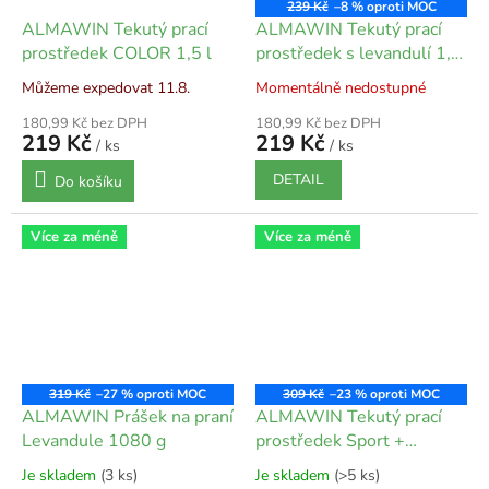
239 Kč
–8 %
ALMAWIN Tekutý prací
ALMAWIN Tekutý prací
prostředek COLOR 1,5 l
prostředek s levandulí 1,5
l
Můžeme expedovat 11.8.
Momentálně nedostupné
180,99 Kč bez DPH
180,99 Kč bez DPH
219 Kč
219 Kč
/ ks
/ ks
DETAIL
Do košíku
Více za méně
Více za méně
319 Kč
–27 %
309 Kč
–23 %
ALMAWIN Prášek na praní
ALMAWIN Tekutý prací
Levandule 1080 g
prostředek Sport +
Outdoor 750 ml
Je skladem
(3 ks)
Je skladem
(>5 ks)