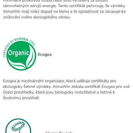
minimální uhlíkovou stopu nebo jsou vyrobeny za použití
obnovitelných zdrojů energie. Tento certifikát potvrzuje, že výrobky
AlmaWin mají nízký dopad na klima a že společnost se zavazuje ke
snižování svého ekologického otisku.
Ecogea
Ecogea je mezinárodní organizace, která uděluje certifikáty pro
ekologicky šetrné výrobky. AlmaWin získala certifikát Ecogea pro své
čisticí prostředky, které jsou biologicky rozložitelné a šetrné k
životnímu prostředí.