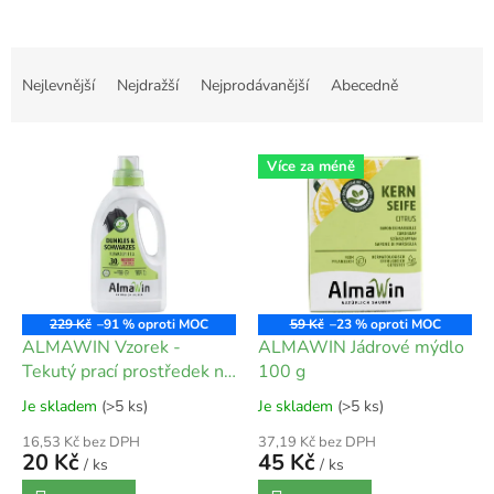
Ř
a
Nejlevnější
Nejdražší
Nejprodávanější
Abecedně
z
e
V
n
Více za méně
ý
í
p
p
i
r
s
o
p
d
r
u
o
k
229 Kč
–91 %
59 Kč
–23 %
d
t
ALMAWIN Vzorek -
ALMAWIN Jádrové mýdlo
u
ů
Tekutý prací prostředek na
100 g
k
tmavé černé 45 ml
Je skladem
(>5 ks)
Je skladem
(>5 ks)
t
ů
16,53 Kč bez DPH
37,19 Kč bez DPH
20 Kč
45 Kč
/ ks
/ ks