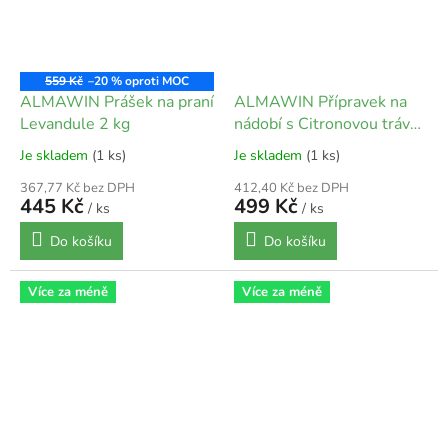
559 Kč
–20 %
ALMAWIN Prášek na praní
ALMAWIN Přípravek na
Levandule 2 kg
nádobí s Citronovou trávou
5 l
Je skladem
(1 ks)
Je skladem
(1 ks)
367,77 Kč bez DPH
412,40 Kč bez DPH
445 Kč
499 Kč
/ ks
/ ks
Do košíku
Do košíku
Více za méně
Více za méně