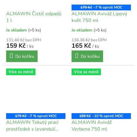
179 Kč
–7 %
ALMAWIN Čistič odpadů
ALMAWIN Aviváž Lipový
1 l
květ 750 ml
Je skladem
(>5 ks)
Je skladem
(>5 ks)
131,40 Kč bez DPH
136,36 Kč bez DPH
159 Kč
165 Kč
/ ks
/ ks
Do košíku
Do košíku
Více za méně
Více za méně
179 Kč
–7 %
189 Kč
–10 %
ALMAWIN Tekutý prací
ALMAWIN Aviváž
prostředek s levandulí
Verbena 750 ml
750 ml