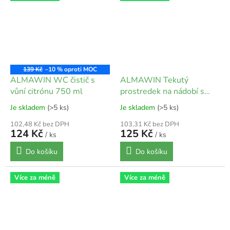
139 Kč
–10 %
ALMAWIN WC čistič s
ALMAWIN Tekutý
vůní citrónu 750 ml
prostredek na nádobí s
Citronovou trávou 1 l
Je skladem
(>5 ks)
Je skladem
(>5 ks)
102,48 Kč bez DPH
103,31 Kč bez DPH
124 Kč
125 Kč
/ ks
/ ks
Do košíku
Do košíku
Více za méně
Více za méně