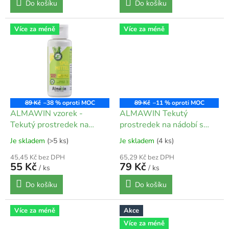
Do košíku
Do košíku
Více za méně
Více za méně
89 Kč
–38 %
89 Kč
–11 %
ALMAWIN vzorek -
ALMAWIN Tekutý
Tekutý prostredek na
prostredek na nádobí s
nádobí s Citronovou trávou
Citronovou trávou 500 ml
Je skladem
(>5 ks)
Je skladem
(4 ks)
100 ml
45,45 Kč bez DPH
65,29 Kč bez DPH
55 Kč
79 Kč
/ ks
/ ks
Do košíku
Do košíku
Více za méně
Akce
Více za méně