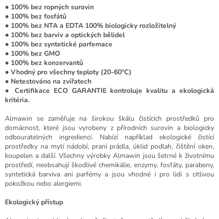
●
100% bez ropných surovin
●
100% bez fosfátů
●
100% bez NTA a EDTA 100% biologicky rozložitelný
●
100% bez barviv a optických bělidel
●
100% bez syntetické parfemace
●
100% bez GMO
●
100% bez konzervantů
●
Vhodný pro všechny teploty (20-60°C)
●
Netestováno na zvířatech
●
Certifikace ECO GARANTIE kontroluje kvalitu a ekologická
kritéria.
Almawin se zaměřuje na širokou škálu čistících prostředků pro
domácnost, které jsou vyrobeny z přírodních surovin a biologicky
odbouratelných ingrediencí. Nabízí například ekologické čistící
prostředky na mytí nádobí, praní prádla, úklid podlah, čištění oken,
koupelen a další. Všechny výrobky Almawin jsou šetrné k životnímu
prostředí, neobsahují škodlivé chemikálie, enzymy, fosfáty, parabeny,
syntetická barviva ani parfémy a jsou vhodné i pro lidi s citlivou
pokožkou nebo alergiemi.
Ekologický přístup