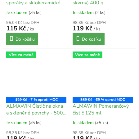
sporáky a sklokeramické
skvrny) 400 g
desky 250 ml
Je skladem
(>5 ks)
Je skladem
(2 ks)
95,04 Kč bez DPH
98,35 Kč bez DPH
115 Kč
119 Kč
/ ks
/ ks
Do košíku
Do košíku
Více za méně
Více za méně
129 Kč
–7 %
389 Kč
–69 %
ALMAWIN Čistič na okna
ALMAWIN Pomerančový
a skleněné povrchy - 500
čistič 125 ml
ml
Je skladem
(>5 ks)
Je skladem
(>5 ks)
98,35 Kč bez DPH
98,35 Kč bez DPH
119 Kč
119 Kč