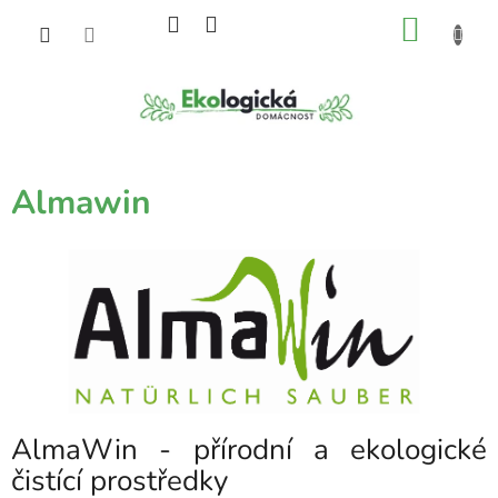
Přejít
NÁKU
na
obsah
KOŠÍK
Almawin
AlmaWin - přírodní a ekologické
čistící prostředky