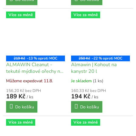
Více za méně
Více za méně
219 Kč
–13 %
250 Kč
–22 %
ALMAWIN Cleanut -
Almawin | Kohout na
tekuté mýdlové ořechy na
kanystr 20 l
barevné prádlo bez
Můžeme expedovat 11.8.
Je skladem
(1 ks)
palmového oleje 750 ml
156,20 Kč bez DPH
160,33 Kč bez DPH
189 Kč
194 Kč
/ ks
/ ks
Do košíku
Do košíku
Více za méně
Více za méně