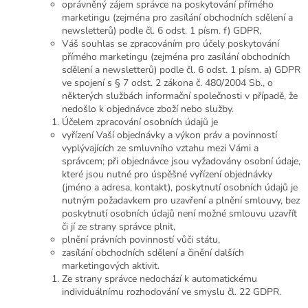
oprávněný zájem správce na poskytování přímého
marketingu (zejména pro zasílání obchodních sdělení a
newsletterů) podle čl. 6 odst. 1 písm. f) GDPR,
Váš souhlas se zpracováním pro účely poskytování
přímého marketingu (zejména pro zasílání obchodních
sdělení a newsletterů) podle čl. 6 odst. 1 písm. a) GDPR
ve spojení s § 7 odst. 2 zákona č. 480/2004 Sb., o
některých službách informační společnosti v případě, že
nedošlo k objednávce zboží nebo služby.
Účelem zpracování osobních údajů je
vyřízení Vaší objednávky a výkon práv a povinností
vyplývajících ze smluvního vztahu mezi Vámi a
správcem; při objednávce jsou vyžadovány osobní údaje,
které jsou nutné pro úspěšné vyřízení objednávky
(jméno a adresa, kontakt), poskytnutí osobních údajů je
nutným požadavkem pro uzavření a plnění smlouvy, bez
poskytnutí osobních údajů není možné smlouvu uzavřít
či jí ze strany správce plnit,
plnění právních povinností vůči státu,
zasílání obchodních sdělení a činění dalších
marketingových aktivit.
Ze strany správce nedochází k automatickému
individuálnímu rozhodování ve smyslu čl. 22 GDPR.