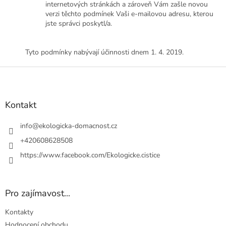
internetových stránkách a zároveň Vám zašle novou
verzi těchto podmínek Vaši e-mailovou adresu, kterou
jste správci poskytl/a.
Tyto podmínky nabývají účinnosti dnem 1. 4. 2019.
Z
á
p
a
Kontakt
t
í
info
@
ekologicka-domacnost.cz
+420608628508
https://www.facebook.com/Ekologicke.cistice
Pro zajímavost...
Kontakty
Hodnocení obchodu