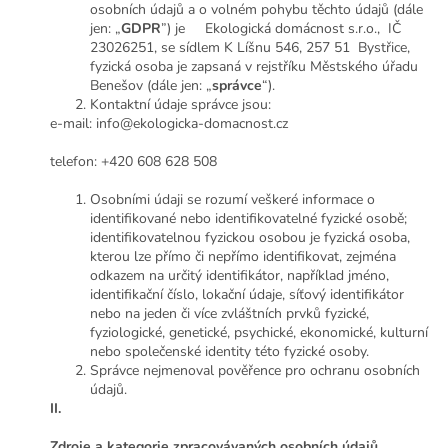
osobních údajů a o volném pohybu těchto údajů (dále
jen: „
GDPR
”) je Ekologická domácnost s.r.o., IČ
23026251, se sídlem K Líšnu 546, 257 51 Bystřice,
fyzická osoba je zapsaná v rejstříku Městského úřadu
Benešov (dále jen: „
správce
“).
Kontaktní údaje správce jsou:
e-mail: info@ekologicka-domacnost.cz
telefon: +420 608 628 508
Osobními údaji se rozumí veškeré informace o
identifikované nebo identifikovatelné fyzické osobě;
identifikovatelnou fyzickou osobou je fyzická osoba,
kterou lze přímo či nepřímo identifikovat, zejména
odkazem na určitý identifikátor, například jméno,
identifikační číslo, lokační údaje, síťový identifikátor
nebo na jeden či více zvláštních prvků fyzické,
fyziologické, genetické, psychické, ekonomické, kulturní
nebo společenské identity této fyzické osoby.
Správce nejmenoval pověřence pro ochranu osobních
údajů.
II.
Zdroje a kategorie zpracovávaných osobních údajů