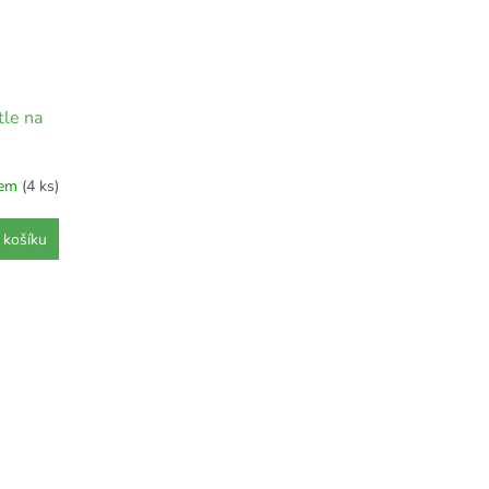
le na
dem
(4 ks)
 košíku