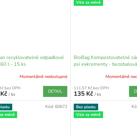
Více za méně
an recyklovatelné odpadkové
BioBag Kompostovatelné sá
 60 l - 15 ks
psí exkrementy - bezobalová
(1 blok = 50 pytlů / 200x3
Momentálně nedostupné
Momentálně ne
 Kč bez DPH
111,57 Kč bez DPH
DETAIL
D
 Kč
135 Kč
/ ks
/ ks
Kód:
60672
Kó
lastu
Bez plastu
 za méně
Více za méně