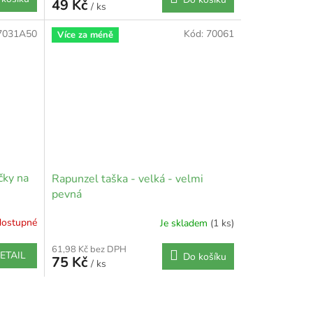
49 Kč
/ ks
7031A50
Kód:
70061
Více za méně
čky na
Rapunzel taška - velká - velmi
pevná
dostupné
Je skladem
(1 ks)
61,98 Kč bez DPH
ETAIL
Do košíku
75 Kč
/ ks