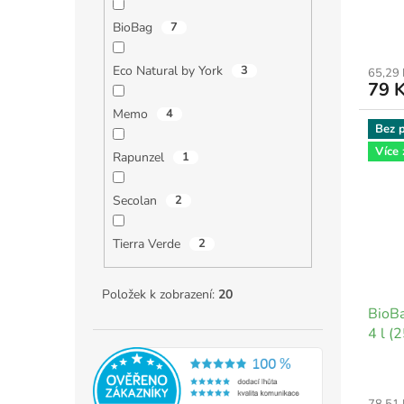
BioBag
7
Eco Natural by York
3
65,29
79 
Memo
4
Bez p
Více
Rapunzel
1
Secolan
2
Tierra Verde
2
Položek k zobrazení:
20
BioBa
4 l (2