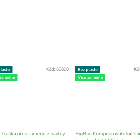
Kód:
60890
Kó
lastu
Bez plastu
 za méně
Více za méně
taška přes rameno z bavlny
BioBag Kompostovatelné sá