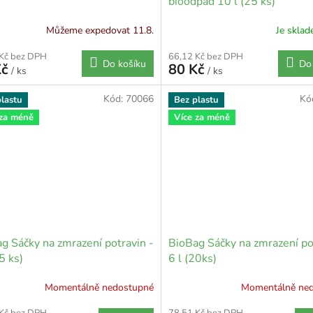
bioodpad 10 l (25 ks)
Můžeme expedovat 11.8.
Je skla
 Kč bez DPH
66,12 Kč bez DPH
Do košíku
Do
Kč
80 Kč
/ ks
/ ks
Kód:
70066
Kó
lastu
Bez plastu
 za méně
Více za méně
g Sáčky na zmrazení potravin -
BioBag Sáčky na zmrazení po
5 ks)
6 l (20ks)
Momentálně nedostupné
Momentálně ne