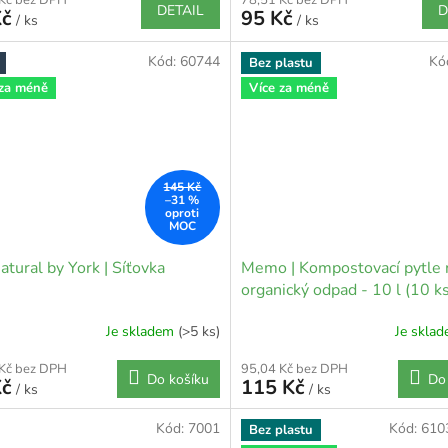
 Kč bez DPH
78,51 Kč bez DPH
DETAIL
D
Kč
95 Kč
/ ks
/ ks
Kód:
60744
Kó
Bez plastu
 za méně
Více za méně
145 Kč
–31 %
atural by York | Síťovka
Memo | Kompostovací pytle 
organický odpad - 10 l (10 ks
Je skladem
(>5 ks)
Je skla
 Kč bez DPH
95,04 Kč bez DPH
Do košíku
Do
Kč
115 Kč
/ ks
/ ks
Kód:
7001
Kód:
610
Bez plastu