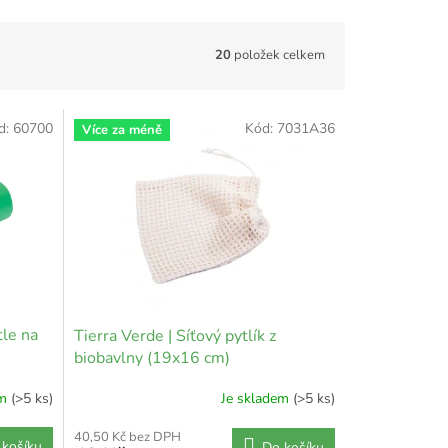
20
položek celkem
d:
60700
Kód:
7031A36
Více za méně
tle na
Tierra Verde | Síťový pytlík z
biobavlny (19x16 cm)
em
(>5 ks)
Je skladem
(>5 ks)
40,50 Kč bez DPH
 košíku
Do košíku