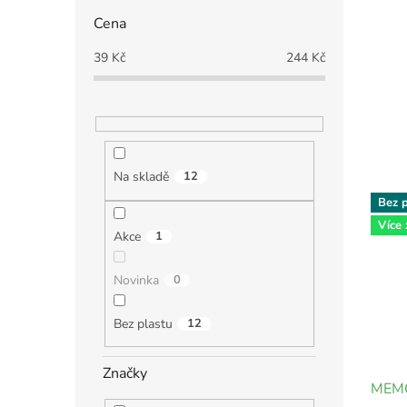
Cena
39
Kč
244
Kč
Na skladě
12
Bez p
Více
Akce
1
Novinka
0
Bez plastu
12
Značky
MEMO 