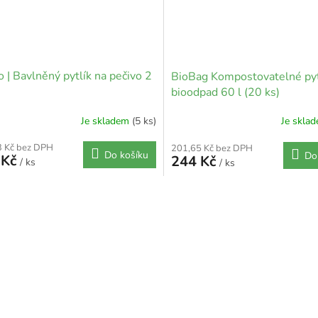
| Bavlněný pytlík na pečivo 2
BioBag Kompostovatelné pyt
bioodpad 60 l (20 ks)
Je skladem
(5 ks)
Je skla
3 Kč bez DPH
201,65 Kč bez DPH
Do košíku
Do
 Kč
244 Kč
/ ks
/ ks
O
v
l
á
d
a
c
í
p
r