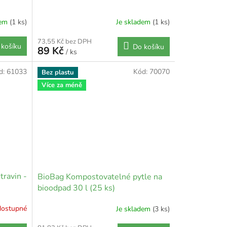
dem
(1 ks)
Je skladem
(1 ks)
73,55 Kč bez DPH
 košíku
Do košíku
89 Kč
/ ks
d:
61033
Kód:
70070
Bez plastu
Více za méně
travin -
BioBag Kompostovatelné pytle na
bioodpad 30 l (25 ks)
dostupné
Je skladem
(3 ks)