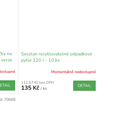
čky na
Secolan recyklovatelné odpadkové
 verze
pytle 120 l - 10 ks
20mm)
dostupné
Momentálně nedostupné
111,57 Kč bez DPH
ETAIL
DETAIL
135 Kč
/ ks
d:
70668