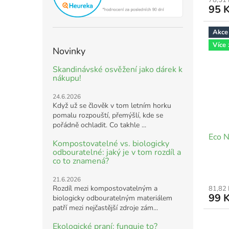
78,51
95 
Akce
Více
Novinky
Skandinávské osvěžení jako dárek k
nákupu!
24.6.2026
Když už se člověk v tom letním horku
pomalu rozpouští, přemýšlí, kde se
pořádně ochladit. Co takhle ...
Eco N
Kompostovatelné vs. biologicky
odbouratelné: jaký je v tom rozdíl a
co to znamená?
21.6.2026
Rozdíl mezi kompostovatelným a
81,82
99 
biologicky odbouratelným materiálem
patří mezi nejčastější zdroje zám...
Ekologické praní: funguje to?