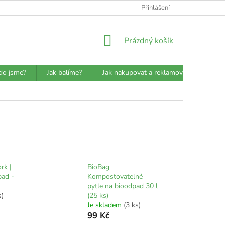
ATBA
DETAILY O PŘEPRAVCÍCH
JAK BALÍME?
Přihlášení
VŠEOBECN
NÁKUPNÍ
Prázdný košík
KOŠÍK
do jsme?
Jak balíme?
Jak nakupovat a reklamovat?
Prů
rk |
BioBag
pad -
Kompostovatelné
pytle na bioodpad 30 l
s)
(25 ks)
Je skladem
(3 ks)
99 Kč