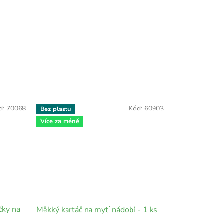
d:
70068
Kód:
60903
Bez plastu
Více za méně
čky na
Měkký kartáč na mytí nádobí - 1 ks