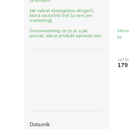
za krokem
Jak vybrat ekologickou drogerii,
která skutečně čistí (a není jen
marketing)
Greenwashing: co to je a jak
Memo 
poznat, zda je produkt opravdu eko
ks
147,9
179
Dotazník