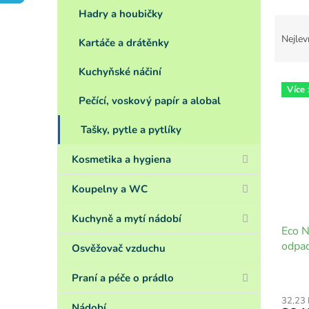
a
Hadry a houbičky
n
Ř
e
a
Nejlev
Kartáče a drátěnky
l
z
e
Kuchyňské náčiní
V
n
Více
ý
í
Pečící, voskový papír a alobal
p
p
i
r
Tašky, pytle a pytlíky
s
o
p
d
Kosmetika a hygiena
r
u
o
k
Koupelny a WC
d
t
u
ů
Kuchyně a mytí nádobí
Eco N
k
odpad
t
Osvěžovač vzduchu
ů
Praní a péče o prádlo
32,23
Nádobí