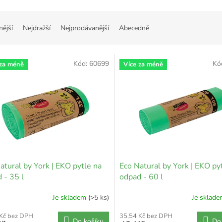
nější
Nejdražší
Nejprodávanější
Abecedně
Kód:
60699
Kó
 za méně
Více za méně
atural by York | EKO pytle na
Eco Natural by York | EKO py
 - 35 l
odpad - 60 l
Je skladem
(>5 ks)
Je sklad
 Kč bez DPH
35,54 Kč bez DPH
Do košíku
Do