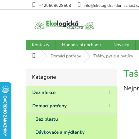
Přejít
+420608628508
info@ekologicka-domacnost.c
na
obsah
Kontakty
Hodnocení obchodu
Novinky
Domů
Domácí potřeby
Tašky, pytle a pytlíky
P
Taš
Kategorie
Přeskočit
o
kategorie
s
Nejpr
t
Dezinfekce
r
a
Domácí potřeby
n
n
Bez plastu
í
p
Dávkovače a mýdlenky