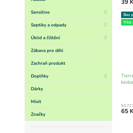
39 
Sensitive
Bez p
Více
Septiky a odpady
Úklid a čištění
Zábava pro děti
Zachraň produkt
Tierr
Doplňky
bioba
Dárky
Mixit
53,72
65 
Značky