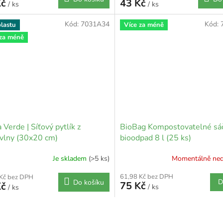
Kč
43 Kč
/ ks
/ ks
Kód:
7031A34
Kód:
lastu
Více za méně
 za méně
a Verde | Síťový pytlík z
BioBag Kompostovatelné sá
vlny (30x20 cm)
bioodpad 8 l (25 ks)
Je skladem
(>5 ks)
Momentálně ne
61,98 Kč bez DPH
 Kč bez DPH
D
Do košíku
75 Kč
Kč
/ ks
/ ks