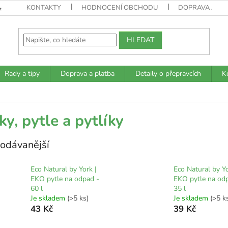
KONTAKTY
HODNOCENÍ OBCHODU
DOPRAVA A PL
z
HLEDAT
Rady a tipy
Doprava a platba
Detaily o přepravcích
K
ky, pytle a pytlíky
odávanější
Eco Natural by York |
Eco Natural by Yo
EKO pytle na odpad -
EKO pytle na od
60 l
35 l
Je skladem
(>5 ks)
Je skladem
(>5 k
43 Kč
39 Kč