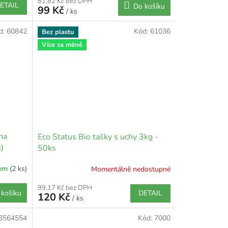
81,82 Kč bez DPH
ETAIL
Do košíku
99 Kč
/ ks
d:
60842
Kód:
61036
Bez plastu
Více za méně
na
Eco Status Bio tašky s uchy 3kg -
)
50ks
dem
(2 ks)
Momentálně nedostupné
99,17 Kč bez DPH
DETAIL
 košíku
120 Kč
/ ks
3564554
Kód:
7000