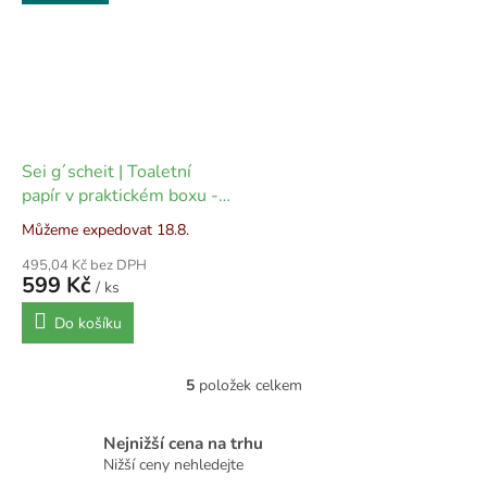
Sei g´scheit | Toaletní
papír v praktickém boxu -
40 ks
Můžeme expedovat 18.8.
495,04 Kč bez DPH
599 Kč
/ ks
Do košíku
5
položek celkem
O
v
l
Nejnižší cena na trhu
á
Nižší ceny nehledejte
d