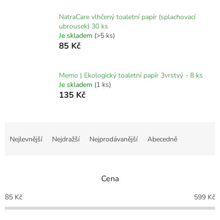
NatraCare vlhčený toaletní papír (splachovací
ubrousek) 30 ks
Je skladem
(>5 ks)
85 Kč
Memo | Ekologický toaletní papír 3vrstvý - 8 ks
Je skladem
(1 ks)
135 Kč
Ř
a
Nejlevnější
Nejdražší
Nejprodávanější
Abecedně
z
e
n
Cena
í
p
85
Kč
599
Kč
r
o