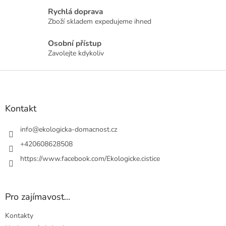
a
Rychlá doprava
c
Zboží skladem expedujeme ihned
í
p
r
Osobní přístup
v
Zavolejte kdykoliv
k
y
Z
v
á
ý
p
p
a
Kontakt
i
t
s
u
í
info
@
ekologicka-domacnost.cz
+420608628508
https://www.facebook.com/Ekologicke.cistice
Pro zajímavost...
Kontakty