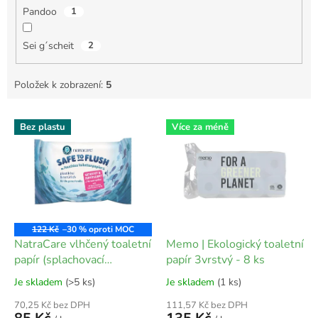
Pandoo
1
Sei g´scheit
2
Položek k zobrazení:
5
V
Bez plastu
Více za méně
ý
p
i
s
p
r
o
122 Kč
–30 %
d
NatraCare vlhčený toaletní
Memo | Ekologický toaletní
u
papír (splachovací
papír 3vrstvý - 8 ks
k
ubrousek) 30 ks
Je skladem
(>5 ks)
Je skladem
(1 ks)
t
ů
70,25 Kč bez DPH
111,57 Kč bez DPH