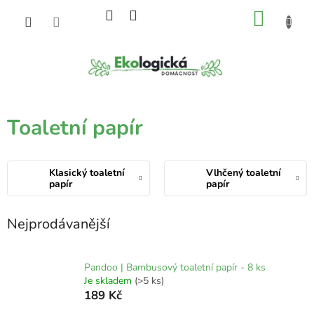
Přejít
NÁKU
na
obsah
KOŠÍK
Toaletní papír
Klasický toaletní
Vlhčený toaletní
papír
papír
Nejprodávanější
Pandoo | Bambusový toaletní papír - 8 ks
Je skladem
(>5 ks)
189 Kč