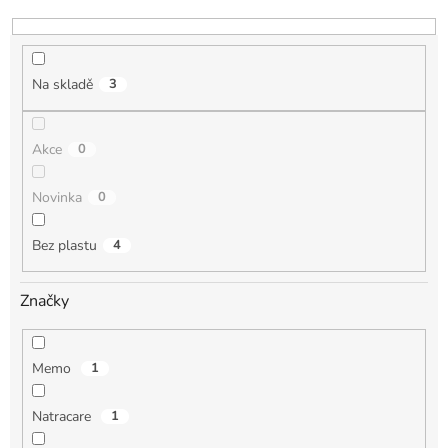
d
u
k
t
Na skladě
3
ů
Akce
0
Novinka
0
Bez plastu
4
Značky
Memo
1
Natracare
1