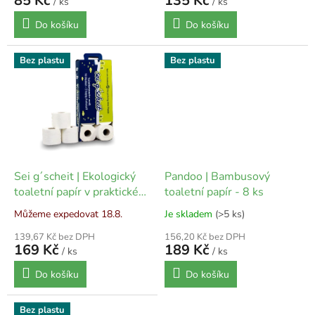
85 Kč
135 Kč
/ ks
/ ks
Do košíku
Do košíku
Bez plastu
Bez plastu
Sei g´scheit | Ekologický
Pandoo | Bambusový
toaletní papír v praktickém
toaletní papír - 8 ks
boxu - 10 ks
Můžeme expedovat 18.8.
Je skladem
(>5 ks)
139,67 Kč bez DPH
156,20 Kč bez DPH
169 Kč
189 Kč
/ ks
/ ks
Do košíku
Do košíku
Bez plastu