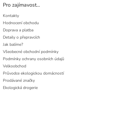
ý
Pro zajímavost...
p
i
Kontakty
s
u
Hodnocení obchodu
Doprava a platba
Detaily o přepravcích
Jak balíme?
Všeobecné obchodní podmínky
Podmínky ochrany osobních údajů
Velkoobchod
Průvodce ekologickou domácností
Prodávané značky
Ekologická drogerie