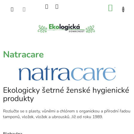
Přejít
NÁKU
na
obsah
KOŠÍK
Natracare
Ekologicky šetrné ženské hygienické
produkty
Rozlučte se s plasty, vůněmi a chlórem s organickou a přírodní řadou
tamponů, vložek, vložek a ubrousků. Již od roku 1989.
Biobavlna