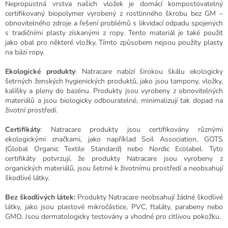
Nepropustná vrstva našich vložek je domácí kompostovatelný
certifikovaný biopolymer vyrobený z rostlinného škrobu bez GM –
obnovitelného zdroje a řešení problémů s likvidací odpadu spojených
s tradičními plasty získanými z ropy. Tento materiál je také použit
jako obal pro některé vložky. Tímto způsobem nejsou použity plasty
na bázi ropy.
Ekologické produkty
: Natracare nabízí širokou škálu ekologicky
šetrných ženských hygienických produktů, jako jsou tampony, vložky,
kalíšky a pleny do bazénu. Produkty jsou vyrobeny z obnovitelných
materiálů a jsou biologicky odbouratelné, minimalizují tak dopad na
životní prostředí.
Certifikáty
: Natracare produkty jsou certifikovány různými
ekologickými značkami, jako například Soil Association, GOTS
(Global Organic Textile Standard) nebo Nordic Ecolabel. Tyto
certifikáty potvrzují, že produkty Natracare jsou vyrobeny z
organických materiálů, jsou šetrné k životnímu prostředí a neobsahují
škodlivé látky.
Bez škodlivých látek:
Produkty Natracare neobsahují žádné škodlivé
látky, jako jsou plastové mikročástice, PVC, ftaláty, parabeny nebo
GMO. Jsou dermatologicky testovány a vhodné pro citlivou pokožku.