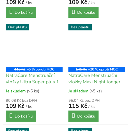
109 Kč
109 Kč
/ ks
/ ks
Do košíku
Do košíku
Bez plastu
Bez plastu
115 Kč
–5 %
145 Kč
–20 %
NatraCare Menstruační
NatraCare Menstruační
vložky Ultra Super plus 12
vložky Maxi Night longer
ks
bez křidélek 10 ks
Je skladem
(>5 ks)
Je skladem
(>5 ks)
90,08 Kč bez DPH
95,04 Kč bez DPH
109 Kč
115 Kč
/ ks
/ ks
Do košíku
Do košíku