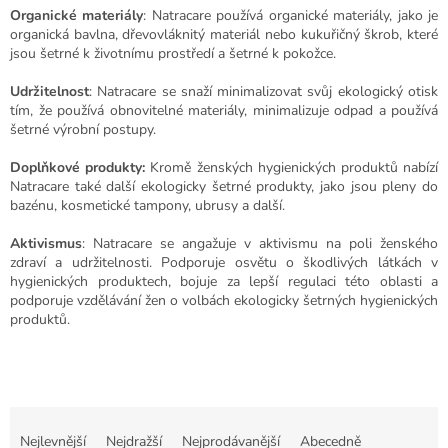
Organické materiály
: Natracare používá organické materiály, jako je
organická bavlna, dřevovláknitý materiál nebo kukuřičný škrob, které
jsou šetrné k životnímu prostředí a šetrné k pokožce.
Udržitelnost
: Natracare se snaží minimalizovat svůj ekologický otisk
tím, že používá obnovitelné materiály, minimalizuje odpad a používá
šetrné výrobní postupy.
Doplňkové produkty:
Kromě ženských hygienických produktů nabízí
Natracare také další ekologicky šetrné produkty, jako jsou pleny do
bazénu, kosmetické tampony, ubrusy a další.
Aktivismus
: Natracare se angažuje v aktivismu na poli ženského
zdraví a udržitelnosti. Podporuje osvětu o škodlivých látkách v
hygienických produktech, bojuje za lepší regulaci této oblasti a
podporuje vzdělávání žen o volbách ekologicky šetrných hygienických
produktů.
Ř
a
Nejlevnější
Nejdražší
Nejprodávanější
Abecedně