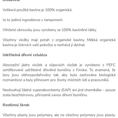
Veškerá použitá bavlna je 100% organická.
Je to jediná ingredience v tamponech.
Vlhčené ubrousky jsou vyrobeny ze 100% bavlněné látky.
Všechny vložky mají potah z organické bavlny. Měkká organická
bavlna je šetrná k vaší pokožce a nechává ji dýchat.
Udržitelná dřevní celulóza
Absorpční jádro vložek a slipových vložek je vyrobeno z PEFC
certifikované udržitelné dřevěné buničiny z Finska. To znamená, že
lesy jsou obhospodařovány tak, aby byla zachována biologická
rozmanitost a byly přínosem pro životy místních lidí a pracovníků.
Neobsahují žádné superabsorbenty (SAP) ani jiné chemikálie – pouze
zcela bezchlórovou, přirozeně savou dřevní buničinu.
Rostlinný škrob
Všechny plasty jsou polymery, ale ne všechny polymery jsou plasty.