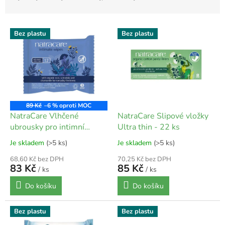
z
e
V
n
Bez plastu
Bez plastu
ý
í
p
p
i
r
s
o
p
d
r
u
o
k
89 Kč
–6 %
d
t
NatraCare Vlhčené
NatraCare Slipové vložky
u
ů
ubrousky pro intimní
Ultra thin - 22 ks
k
hygienu 12 ks
Je skladem
(>5 ks)
Je skladem
(>5 ks)
t
ů
68,60 Kč bez DPH
70,25 Kč bez DPH
83 Kč
85 Kč
/ ks
/ ks
Do košíku
Do košíku
Bez plastu
Bez plastu