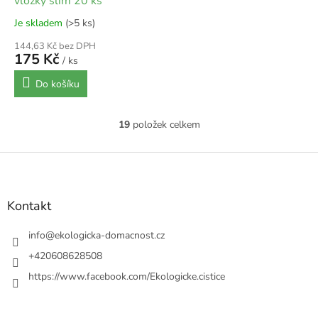
vložky slim 20 ks
Je skladem
(>5 ks)
144,63 Kč bez DPH
175 Kč
/ ks
Do košíku
19
položek celkem
O
v
l
Z
á
á
d
p
a
a
Kontakt
c
t
í
í
info
@
ekologicka-domacnost.cz
p
r
+420608628508
v
https://www.facebook.com/Ekologicke.cistice
k
y
v