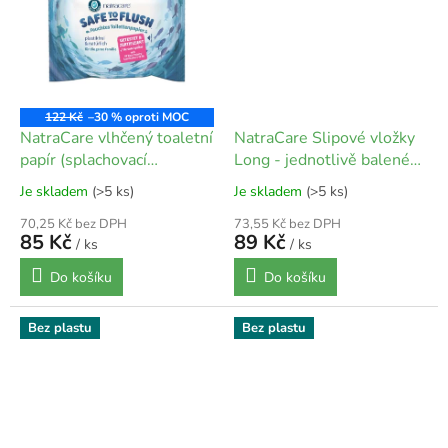
122 Kč
–30 %
NatraCare vlhčený toaletní
NatraCare Slipové vložky
papír (splachovací
Long - jednotlivě balené
ubrousek) 30 ks
16 ks
Je skladem
(>5 ks)
Je skladem
(>5 ks)
70,25 Kč bez DPH
73,55 Kč bez DPH
85 Kč
89 Kč
/ ks
/ ks
Do košíku
Do košíku
Bez plastu
Bez plastu