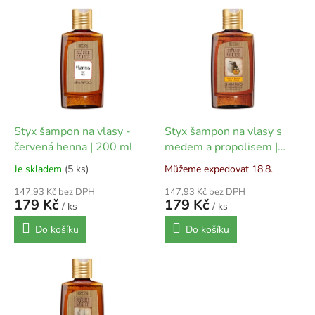
V
n
ý
í
p
p
i
r
s
o
p
d
r
u
o
k
d
t
Styx šampon na vlasy -
Styx šampon na vlasy s
u
ů
červená henna | 200 ml
medem a propolisem |
k
200 ml
Je skladem
(5 ks)
Můžeme expedovat 18.8.
t
ů
147,93 Kč bez DPH
147,93 Kč bez DPH
179 Kč
179 Kč
/ ks
/ ks
Do košíku
Do košíku