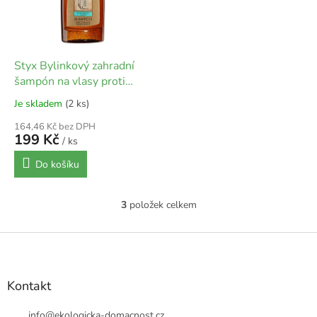
Styx Bylinkový zahradní
šampón na vlasy proti
lupům | 200 ml
Je skladem
(2 ks)
164,46 Kč bez DPH
199 Kč
/ ks
Do košíku
3
položek celkem
O
v
l
Z
á
á
d
p
a
a
Kontakt
c
t
í
í
info
@
ekologicka-domacnost.cz