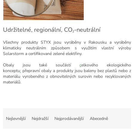
Udržitelné, regionální, CO
-neutrální
2
Všechny produkty STYX jsou vyráběny v Rakousku a vyráběny
klimaticky neutrálním způsobem s využitím vlastní výroby
Solarstorm a certifikované zelené elektřiny.
Obaly jsou také součástí
c
elkového ekologického
konceptu
:
přepravní obaly a produkty jsou baleny bez plastů nebo z
materiálu vyrobeného z obnovitelných surovin nebo recyklovaných
materiálů.
Ř
a
Nejlevnější
Nejdražší
Nejprodávanější
Abecedně
z
e