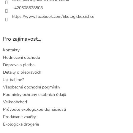
p
r
+420608628508
v
https://www.facebook.com/Ekologicke.cistice
k
y
v
ý
Pro zajímavost...
p
i
Kontakty
s
u
Hodnocení obchodu
Doprava a platba
Detaily o přepravcích
Jak balíme?
Všeobecné obchodní podmínky
Podmínky ochrany osobních údajů
Velkoobchod
Průvodce ekologickou domácností
Prodávané značky
Ekologická drogerie