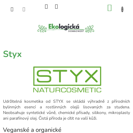
Přejít
NÁKU
na
obsah
KOŠÍK
Styx
Udržitelná kosmetika od STYX se skládá výhradně z přírodních
bylinných esencí a rostlinných olejů lisovaných za studena.
Neobsahuje syntetické vůně, chemické přísady, silikony, mikroplasty
ani parafínový olej. Čistá příroda je cítit na vaší kůži.
Veganské a organické