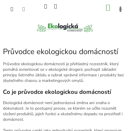
Přejít
NÁKU
na
obsah
KOŠÍK
Průvodce ekologickou domácností
Průvodce ekologickou domácností je přehledný rozcestník, který
pomáhá zorientovat se v ekologické drogerii, pochopit základní
principy šetrného úklidu a vybrat správné informace i produkty bez
zbytečného chaosu a marketingových omylů.
Co je průvodce ekologickou domácností
Ekologická domácnost není jednorázová změna ani snaha o
dokonalost. Je to postupný proces, ve kterém se učíte rozumět
složení produktů, jejich funkci a skutečnému dopadu na prostředí i
domácnost.
Tento průvodce vznikl jako jednoduchý rozcestník, který propojuje