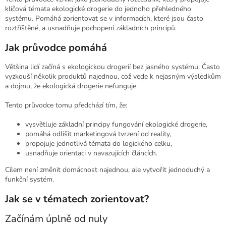
klíčová témata ekologické drogerie do jednoho přehledného
systému. Pomáhá zorientovat se v informacích, které jsou často
roztříštěné, a usnadňuje pochopení základních principů.
Jak průvodce pomáhá
Většina lidí začíná s ekologickou drogerií bez jasného systému. Často
vyzkouší několik produktů najednou, což vede k nejasným výsledkům
a dojmu, že ekologická drogerie nefunguje.
Tento průvodce tomu předchází tím, že:
vysvětluje základní principy fungování ekologické drogerie,
pomáhá odlišit marketingová tvrzení od reality,
propojuje jednotlivá témata do logického celku,
usnadňuje orientaci v navazujících článcích.
Cílem není změnit domácnost najednou, ale vytvořit jednoduchý a
funkční systém.
Jak se v tématech zorientovat?
Začínám úplně od nuly