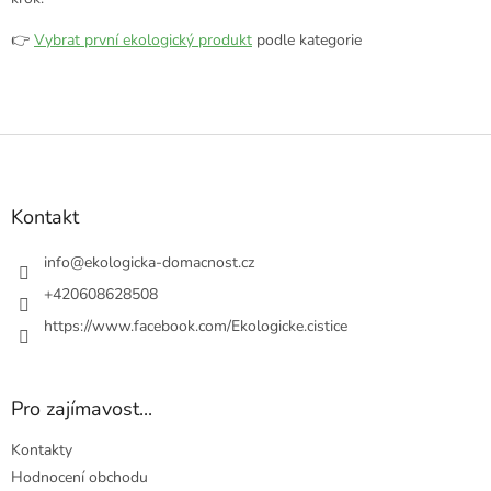
👉
Vybrat první ekologický produkt
podle kategorie
Z
á
p
a
Kontakt
t
í
info
@
ekologicka-domacnost.cz
+420608628508
https://www.facebook.com/Ekologicke.cistice
Pro zajímavost...
Kontakty
Hodnocení obchodu