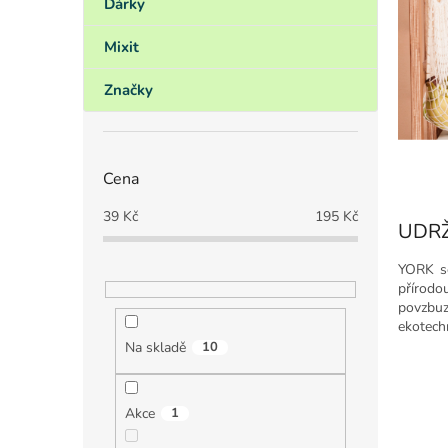
Dárky
Mixit
Značky
Cena
39
Kč
195
Kč
UDRŽ
YORK se
přírodou
povzbuz
ekotechn
Na skladě
10
Akce
1