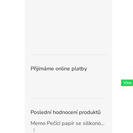
Přijímáme online platby
Více
Poslední hodnocení produktů
Memo Pečící papír se silikonovou vrstvou (30 ks)
|
Hodnocení produktu je 5 z 5 hvězdiček.