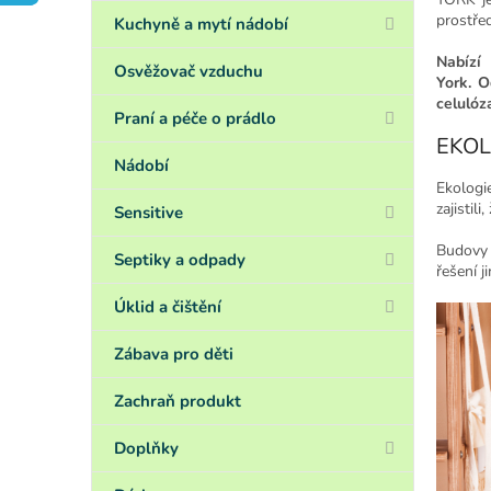
a
prostře
n
Kuchyně a mytí nádobí
e
Nabízí
l
Osvěžovač vzduchu
York. O
celulóz
Praní a péče o prádlo
EKOL
Nádobí
Ekologie
zajistil
Sensitive
Budovy 
Septiky a odpady
řešení 
Úklid a čištění
Zábava pro děti
Zachraň produkt
Doplňky