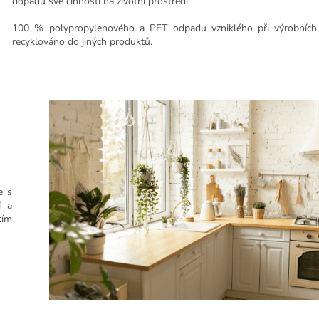
dopadu své činnosti na životní prostředí.
100 % polypropylenového a PET odpadu vzniklého při výrobních 
recyklováno do jiných produktů.
e s
í a
tím