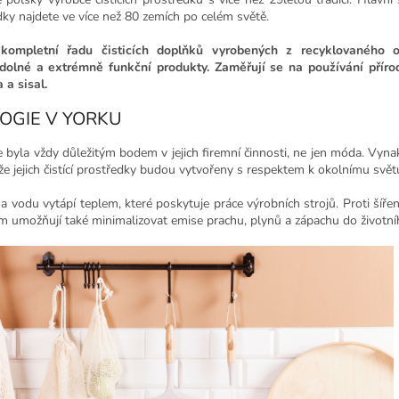
dky najdete ve více než 80 zemích po celém světě.
 kompletní řadu čisticích doplňků vyrobených z recyklovaného 
dolné a extrémně funkční produkty. Zaměřují se na používání přírod
a a sisal.
OGIE V YORKU
 byla vždy důležitým bodem v jejich firemní činnosti, ne jen móda. Vynak
i, že jejich čistící prostředky budou vytvořeny s respektem k okolnímu svět
a vodu vytápí teplem, které poskytuje práce výrobních strojů. Proti šíře
jim umožňují také minimalizovat emise prachu, plynů a zápachu do životní