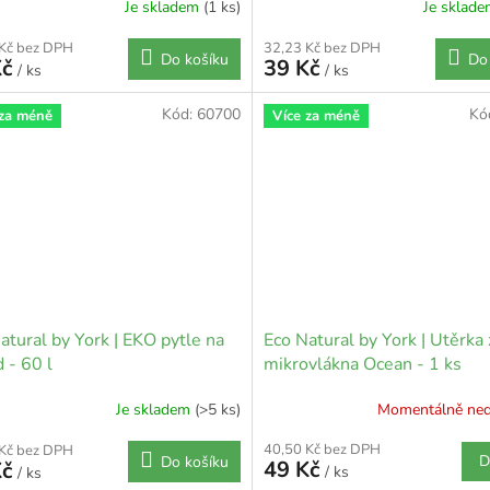
Je skladem
(1 ks)
Je sklad
 Kč bez DPH
32,23 Kč bez DPH
Do košíku
Do
Kč
39 Kč
/ ks
/ ks
Kód:
60700
Kó
 za méně
Více za méně
atural by York | EKO pytle na
Eco Natural by York | Utěrka 
 - 60 l
mikrovlákna Ocean - 1 ks
Je skladem
(>5 ks)
Momentálně ne
40,50 Kč bez DPH
 Kč bez DPH
D
Do košíku
49 Kč
Kč
/ ks
/ ks