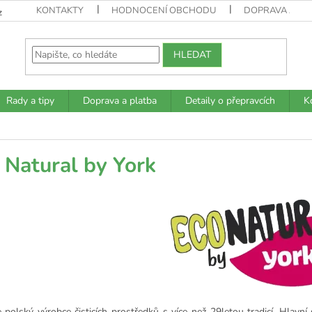
KONTAKTY
HODNOCENÍ OBCHODU
DOPRAVA A PL
z
HLEDAT
Rady a tipy
Doprava a platba
Detaily o přepravcích
K
 Natural by York
 polský výrobce čisticích prostředků s více než 29letou tradicí.
Hlavní 