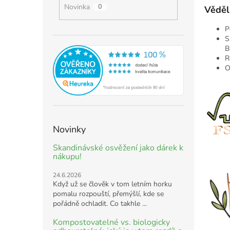
Novinka
0
Věděli
P
S
B
R
O
Novinky
Skandinávské osvěžení jako dárek k
nákupu!
24.6.2026
Když už se člověk v tom letním horku
pomalu rozpouští, přemýšlí, kde se
pořádně ochladit. Co takhle ...
Kompostovatelné vs. biologicky