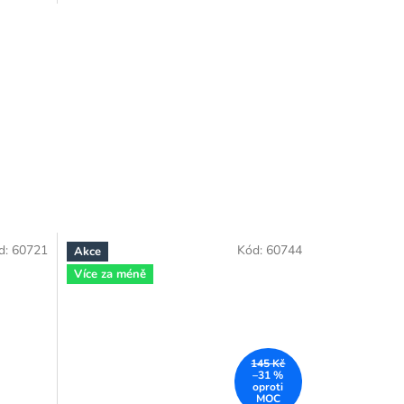
d:
60721
Kód:
60744
Akce
Více za méně
145 Kč
–31 %