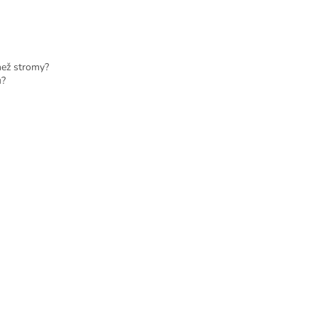
než stromy?
u?