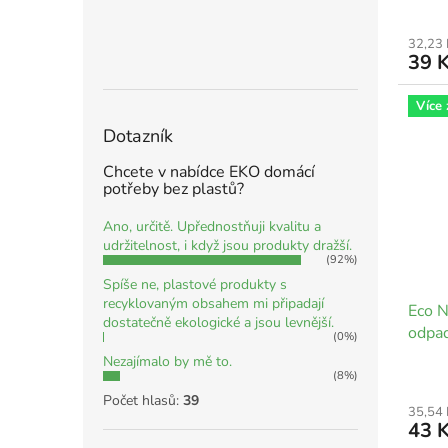
32,23
39 
Více
Dotazník
Chcete v nabídce EKO domácí
potřeby bez plastů?
Ano, určitě. Upřednostňuji kvalitu a
udržitelnost, i když jsou produkty dražší.
(92%)
Spíše ne, plastové produkty s
recyklovaným obsahem mi připadají
Eco N
dostatečně ekologické a jsou levnější.
odpad
(0%)
Nezajímalo by mě to.
(8%)
Počet hlasů:
39
35,54
43 