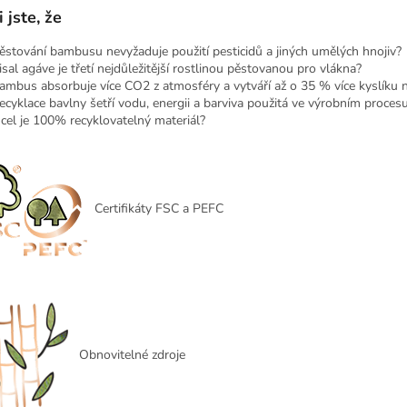
 jste, že
ěstování bambusu nevyžaduje použití pesticidů a jiných umělých hnojiv?
isal agáve je třetí nejdůležitější rostlinou pěstovanou pro vlákna?
ambus absorbuje více CO2 z atmosféry a vytváří až o 35 % více kyslíku 
ecyklace bavlny šetří vodu, energii a barviva použitá ve výrobním proces
cel je 100% recyklovatelný materiál?
Certifikáty FSC a PEFC
Obnovitelné zdroje