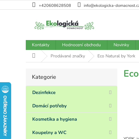
Přejít
+420608628508
info@ekologicka-domacnost.c
na
obsah
Kontakty
Hodnocení obchodu
Novinky
Domů
Prodávané značky
Eco Natural by York
P
Eco
Kategorie
Přeskočit
o
kategorie
s
t
Dezinfekce
r
a
Domácí potřeby
n
n
Kosmetika a hygiena
í
p
Koupelny a WC
YORK je