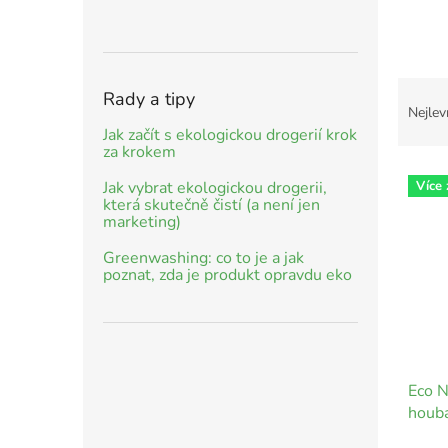
Ř
Rady a tipy
a
Nejlev
z
Jak začít s ekologickou drogerií krok
e
za krokem
V
n
Více
Jak vybrat ekologickou drogerii,
ý
í
která skutečně čistí (a není jen
p
p
marketing)
i
r
Greenwashing: co to je a jak
s
o
poznat, zda je produkt opravdu eko
p
d
r
u
o
k
d
t
u
ů
Eco N
k
houba
t
ů