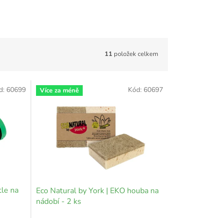
11
položek celkem
d:
60699
Kód:
60697
Více za méně
tle na
Eco Natural by York | EKO houba na
nádobí - 2 ks