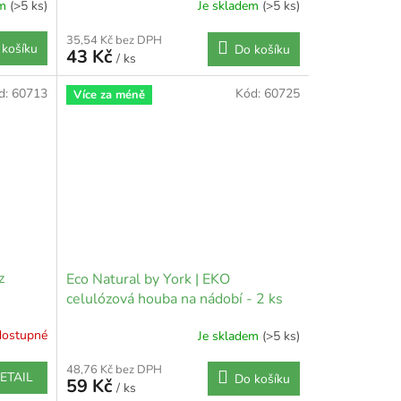
em
(>5 ks)
Je skladem
(>5 ks)
35,54 Kč bez DPH
 košíku
Do košíku
43 Kč
/ ks
d:
60713
Kód:
60725
Více za méně
z
Eco Natural by York | EKO
celulózová houba na nádobí - 2 ks
dostupné
Je skladem
(>5 ks)
48,76 Kč bez DPH
ETAIL
Do košíku
59 Kč
/ ks