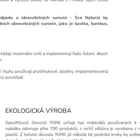
odpadu a obnovitelných surovin - Eco Natural by
ních obnovitelných surovin, jako je bavlna, bambus,
ládají maximální úsilí a implementují řadu řešení, abych
u.
ní hluku používají protihlukové zástěny. Implementovaná
ho prostředí.
EKOLOGICKÁ VÝROBA
Specifičnost činnosti YORK určuje typ materiálů používaných k v
nabídka zahrnuje přes 700 produktů, z nichž většina je vyrobena z 
plastů. Z tohoto důvodu YORK již několik let podniká kroky ke sníže