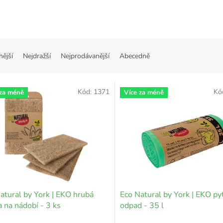
nější
Nejdražší
Nejprodávanější
Abecedně
Kód:
1371
Kó
 za méně
Více za méně
atural by York | EKO hrubá
Eco Natural by York | EKO py
 na nádobí - 3 ks
odpad - 35 l