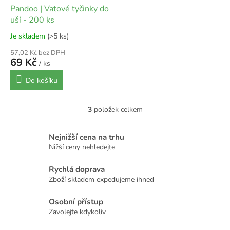
Pandoo | Vatové tyčinky do
uší - 200 ks
Je skladem
(>5 ks)
57,02 Kč bez DPH
69 Kč
/ ks
Do košíku
3
položek celkem
O
v
l
Nejnižší cena na trhu
á
Nižší ceny nehledejte
d
a
Rychlá doprava
c
Zboží skladem expedujeme ihned
í
p
r
Osobní přístup
v
Zavolejte kdykoliv
k