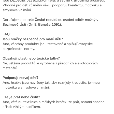
jsou bezpečné, bez toxických látek a šetrné k životnímu prostředí.
d
Vhodné pro děti různého věku, podporují kreativitu, motoriku a
a
smyslové vnímání.
c
í
Doručujeme po celé
České republice
, osobní odběr možný v
p
Sezimově Ústí (Dr. E. Beneše 1091)
.
r
v
FAQ:
k
Jsou hračky bezpečné pro malé děti?
y
Ano, všechny produkty jsou testované a splňují evropské
v
bezpečnostní normy.
ý
p
Obsahují plast nebo toxické látky?
i
Ne, většina produktů je vyrobena z přírodních a ekologických
s
materiálů.
u
Podporují rozvoj dětí?
Ano, hračky jsou navrženy tak, aby rozvíjely kreativitu, jemnou
motoriku a smyslové vnímání.
Lze je prát nebo čistit?
Ano, většinu textilních a měkkých hraček lze prát, ostatní snadno
očistit vlhkým hadříkem.