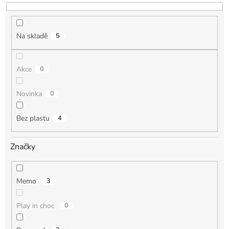
u
k
t
Na skladě
5
ů
Akce
0
Novinka
0
Bez plastu
4
Značky
Memo
3
Play in choc
0