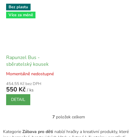
Bez plastu
Více za méně
Rapunzel Bus -
sběratelský kousek
Momentálně nedostupné
454,55 Kč bez DPH
550 Kč
/ ks
DETAIL
7
položek celkem
O
v
l
Kategorie
Zábava pro děti
nabízí hračky a kreativní produkty, které
á