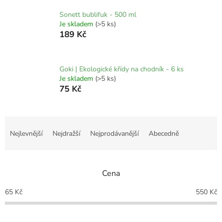
Sonett bublifuk - 500 ml
Je skladem
(>5 ks)
189 Kč
Goki | Ekologické křídy na chodník - 6 ks
Je skladem
(>5 ks)
75 Kč
Ř
a
Nejlevnější
Nejdražší
Nejprodávanější
Abecedně
z
e
n
Cena
í
p
65
Kč
550
Kč
r
o
d