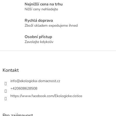
Nejnižší cena na trhu
Nižší ceny nehledejte
Rychlá doprava
Zboží skladem expedujeme ihned
Osobní přístup
Zavolejte kdykoliv
Z
á
p
a
Kontakt
t
í
info
@
ekologicka-domacnost.cz
+420608628508
https://www.facebook.com/Ekologicke.cistice
Pro zajímavost...