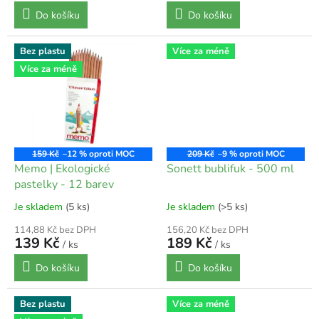
Do košíku
Do košíku
Bez plastu
Více za méně
Více za méně
159 Kč
–12 %
209 Kč
–9 %
Memo | Ekologické
Sonett bublifuk - 500 ml
pastelky - 12 barev
Je skladem
(5 ks)
Je skladem
(>5 ks)
114,88 Kč bez DPH
156,20 Kč bez DPH
139 Kč
189 Kč
/ ks
/ ks
Do košíku
Do košíku
Bez plastu
Více za méně