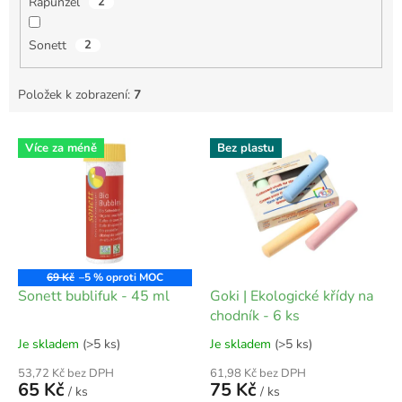
Rapunzel
2
Sonett
2
Položek k zobrazení:
7
V
Více za méně
Bez plastu
ý
p
i
s
p
r
o
69 Kč
–5 %
d
Sonett bublifuk - 45 ml
Goki | Ekologické křídy na
u
chodník - 6 ks
k
Je skladem
(>5 ks)
Je skladem
(>5 ks)
t
ů
53,72 Kč bez DPH
61,98 Kč bez DPH
65 Kč
75 Kč
/ ks
/ ks