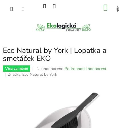
Přejít
NÁKU
na
obsah
KOŠÍK
Eco Natural by York | Lopatka a
smetáček EKO
Průměrné
Neohodnoceno
Podrobnosti hodnocení
Více za méně
hodnocení
Značka:
Eco Natural by York
produktu
je
0,0
z
5
hvězdiček.