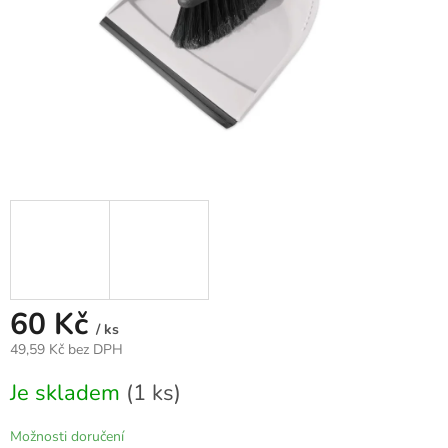
60 Kč
/ ks
49,59 Kč bez DPH
Měrná
Je skladem
(1 ks)
cena:
Možnosti doručení