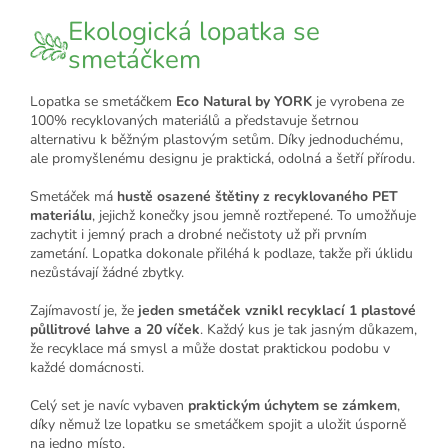
Ekologická lopatka se
smetáčkem
Lopatka se smetáčkem
Eco Natural by YORK
je vyrobena ze
100% recyklovaných materiálů a představuje šetrnou
alternativu k běžným plastovým setům. Díky jednoduchému,
ale promyšlenému designu je praktická, odolná a šetří přírodu.
Smetáček má
hustě osazené štětiny z recyklovaného PET
materiálu
, jejichž konečky jsou jemně roztřepené. To umožňuje
zachytit i jemný prach a drobné nečistoty už při prvním
zametání. Lopatka dokonale přiléhá k podlaze, takže při úklidu
nezůstávají žádné zbytky.
Zajímavostí je, že
jeden smetáček vznikl recyklací 1 plastové
půllitrové lahve a 20 víček
. Každý kus je tak jasným důkazem,
že recyklace má smysl a může dostat praktickou podobu v
každé domácnosti.
Celý set je navíc vybaven
praktickým úchytem se zámkem
,
díky němuž lze lopatku se smetáčkem spojit a uložit úsporně
na jedno místo.