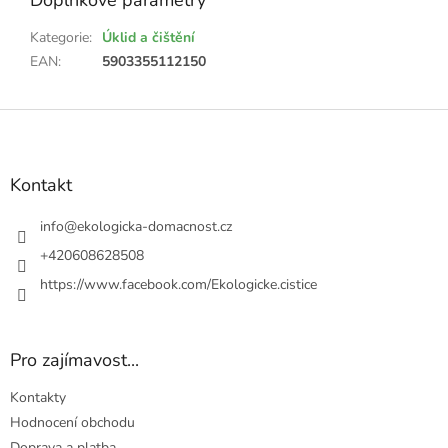
Doplňkové parametry
Kategorie
:
Úklid a čištění
EAN
:
5903355112150
Z
á
p
a
Kontakt
t
í
info
@
ekologicka-domacnost.cz
+420608628508
https://www.facebook.com/Ekologicke.cistice
Pro zajímavost...
Kontakty
Hodnocení obchodu
Doprava a platba