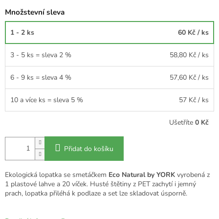
Množstevní sleva
1 - 2 ks
60 Kč
/ ks
3 - 5 ks = sleva 2 %
58,80 Kč
/ ks
6 - 9 ks = sleva 4 %
57,60 Kč
/ ks
10 a více ks = sleva 5 %
57 Kč
/ ks
Ušetříte
0 Kč
Přidat do košíku
Ekologická lopatka se smetáčkem
Eco Natural by YORK
vyrobená z
1 plastové lahve a 20 víček. Husté štětiny z PET zachytí i jemný
prach, lopatka přiléhá k podlaze a set lze skladovat úsporně.