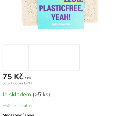
75 Kč
/ ks
61,98 Kč bez DPH
Měrná
Je skladem
(>5 ks)
cena:
Možnosti doručení
Množstevní sleva