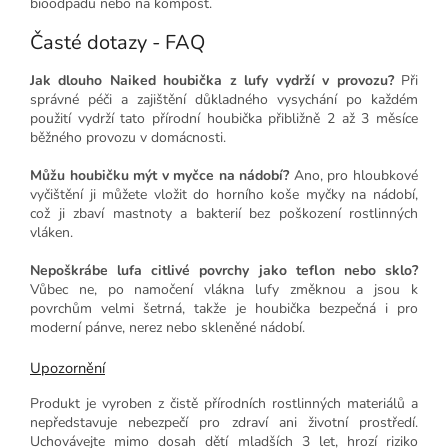
bioodpadu nebo na kompost.
Časté dotazy - FAQ
Jak dlouho Naiked houbička z lufy vydrží v provozu?
Při
správné péči a zajištění důkladného vysychání po každém
použití vydrží tato přírodní houbička přibližně 2 až 3 měsíce
běžného provozu v domácnosti.
Můžu houbičku mýt v myčce na nádobí?
Ano, pro hloubkové
vyčištění ji můžete vložit do horního koše myčky na nádobí,
což ji zbaví mastnoty a bakterií bez poškození rostlinných
vláken.
Nepoškrábe lufa citlivé povrchy jako teflon nebo sklo?
Vůbec ne, po namočení vlákna lufy změknou a jsou k
povrchům velmi šetrná, takže je houbička bezpečná i pro
moderní pánve, nerez nebo skleněné nádobí.
Upozornění
Produkt je vyroben z čistě přírodních rostlinných materiálů a
nepředstavuje nebezpečí pro zdraví ani životní prostředí.
Uchovávejte mimo dosah dětí mladších 3 let, hrozí riziko