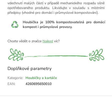
vdechnutí malých částí v případě mechanického rozpadu silně
opotřebovaného produktu. Likvidujte v souladu s místními
předpisy (vhodné pro domácí i průmyslové kompostování).
Houbička je 100% kompostovatelná pro domácí
kompost i průmyslové provozy.
Chcete vědět o značce
Naiked
víc?
Doplňkové parametry
Kategorie
:
Houbičky a kartáče
EAN
:
4260695650010
Z
á
p