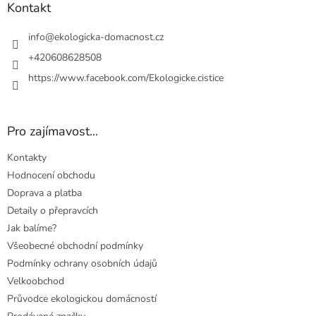
a
Kontakt
t
í
info
@
ekologicka-domacnost.cz
+420608628508
https://www.facebook.com/Ekologicke.cistice
Pro zajímavost...
Kontakty
Hodnocení obchodu
Doprava a platba
Detaily o přepravcích
Jak balíme?
Všeobecné obchodní podmínky
Podmínky ochrany osobních údajů
Velkoobchod
Průvodce ekologickou domácností