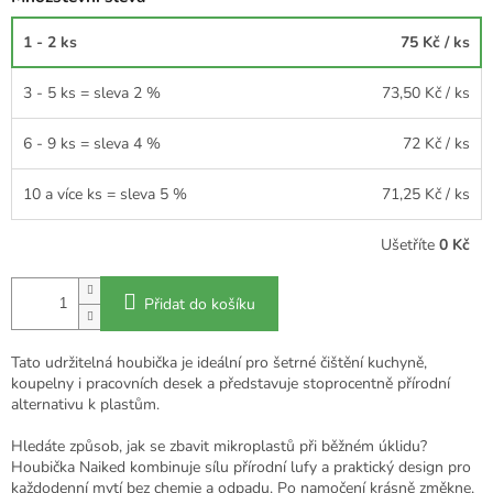
1 - 2 ks
75 Kč
/ ks
3 - 5 ks = sleva 2 %
73,50 Kč
/ ks
6 - 9 ks = sleva 4 %
72 Kč
/ ks
10 a více ks = sleva 5 %
71,25 Kč
/ ks
Ušetříte
0 Kč
Přidat do košíku
Tato udržitelná houbička je ideální pro šetrné čištění kuchyně,
koupelny i pracovních desek a představuje stoprocentně přírodní
alternativu k plastům.
Hledáte způsob, jak se zbavit mikroplastů při běžném úklidu?
Houbička Naiked kombinuje sílu přírodní lufy a praktický design pro
každodenní mytí bez chemie a odpadu. Po namočení krásně změkne,