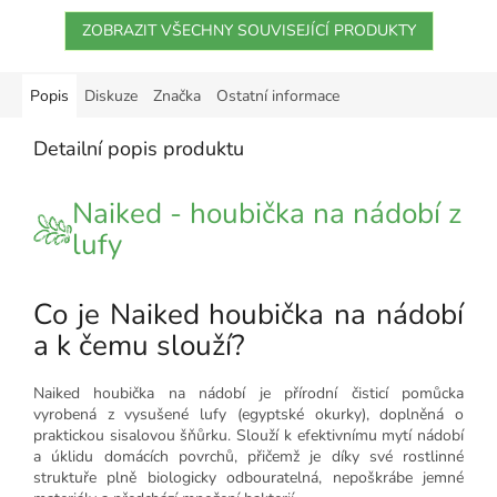
ZOBRAZIT VŠECHNY SOUVISEJÍCÍ PRODUKTY
Popis
Diskuze
Značka
Ostatní informace
Detailní popis produktu
Naiked - houbička na nádobí z
lufy
Co je Naiked houbička na nádobí
a k čemu slouží?
Naiked houbička na nádobí je přírodní čisticí pomůcka
vyrobená z vysušené lufy (egyptské okurky), doplněná o
praktickou sisalovou šňůrku. Slouží k efektivnímu mytí nádobí
a úklidu domácích povrchů, přičemž je díky své rostlinné
struktuře plně biologicky odbouratelná, nepoškrábe jemné