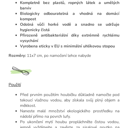
Kompletně bez plastů, ropných látek a umělých
barviv
Biologicky odbouratelná a vhodná na domácí
kompost
Odolná vůči horké vodě a snadno se udržuje
hygienicky čistá
Přirozeně antibakteriální díky extrémně rychlému
vysychání
Vyrobena eticky v EU s minimální uhlíkovou stopou
Rozměry:
11x7 cm, po namočení lehce nabyde
Použití
Před prvním použitím houbičku důkladně namočte pod
tekoucí vlažnou vodou, aby získala svůj plný objem a
měkkost.
Naneste malé množství ekologického prostředku na
nádobí přímo na povrch lufy.
Po ukončení mytí houbu propláchněte čistou vodou,
jemně vyždímejte a zavěste za sisalové poutko na