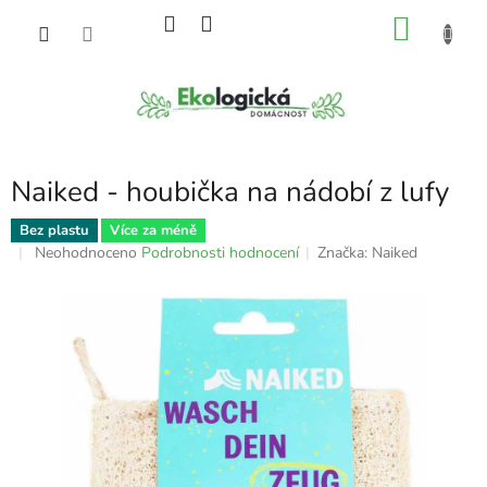
Přejít
NÁKU
na
obsah
KOŠÍK
Naiked - houbička na nádobí z lufy
Bez plastu
Více za méně
Průměrné
Neohodnoceno
Podrobnosti hodnocení
Značka:
Naiked
hodnocení
produktu
je
0,0
z
5
hvězdiček.