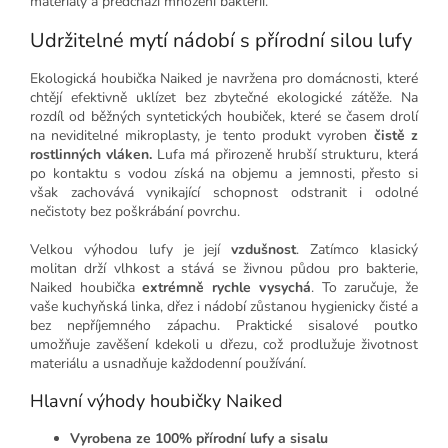
materiály a předchází množení bakterií.
Udržitelné mytí nádobí s přírodní silou lufy
Ekologická houbička Naiked je navržena pro domácnosti, které
chtějí efektivně uklízet bez zbytečné ekologické zátěže. Na
rozdíl od běžných syntetických houbiček, které se časem drolí
na neviditelné mikroplasty, je tento produkt vyroben
čistě z
rostlinných vláken.
Lufa má přirozeně hrubší strukturu, která
po kontaktu s vodou získá na objemu a jemnosti, přesto si
však zachovává vynikající schopnost odstranit i odolné
nečistoty bez poškrábání povrchu.
Velkou výhodou lufy je její
vzdušnost
. Zatímco klasický
molitan drží vlhkost a stává se živnou půdou pro bakterie,
Naiked houbička
extrémně rychle vysychá
. To zaručuje, že
vaše kuchyňská linka, dřez i nádobí zůstanou hygienicky čisté a
bez nepříjemného zápachu. Praktické sisalové poutko
umožňuje zavěšení kdekoli u dřezu, což prodlužuje životnost
materiálu a usnadňuje každodenní používání.
Hlavní výhody houbičky Naiked
Vyrobena ze 100% přírodní lufy a sisalu