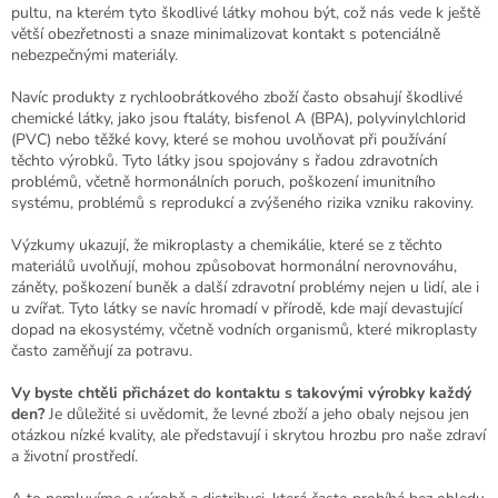
pultu, na kterém tyto škodlivé látky mohou být, což nás vede k ještě
větší obezřetnosti a snaze minimalizovat kontakt s potenciálně
nebezpečnými materiály.
Navíc produkty z rychloobrátkového zboží často obsahují škodlivé
chemické látky, jako jsou ftaláty, bisfenol A (BPA), polyvinylchlorid
(PVC) nebo těžké kovy, které se mohou uvolňovat při používání
těchto výrobků. Tyto látky jsou spojovány s řadou zdravotních
problémů, včetně hormonálních poruch, poškození imunitního
systému, problémů s reprodukcí a zvýšeného rizika vzniku rakoviny.
Výzkumy ukazují, že mikroplasty a chemikálie, které se z těchto
materiálů uvolňují, mohou způsobovat hormonální nerovnováhu,
záněty, poškození buněk a další zdravotní problémy nejen u lidí, ale i
u zvířat. Tyto látky se navíc hromadí v přírodě, kde mají devastující
dopad na ekosystémy, včetně vodních organismů, které mikroplasty
často zaměňují za potravu.
Vy byste chtěli přicházet do kontaktu s takovými výrobky každý
den?
Je důležité si uvědomit, že levné zboží a jeho obaly nejsou jen
otázkou nízké kvality, ale představují i skrytou hrozbu pro naše zdraví
a životní prostředí.