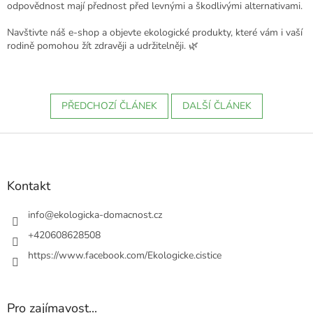
odpovědnost mají přednost před levnými a škodlivými alternativami.
Navštivte náš e-shop a objevte ekologické produkty, které vám i vaší
rodině pomohou žít zdravěji a udržitelněji. 🌿
PŘEDCHOZÍ ČLÁNEK
DALŠÍ ČLÁNEK
Z
á
p
a
Kontakt
t
í
info
@
ekologicka-domacnost.cz
+420608628508
https://www.facebook.com/Ekologicke.cistice
Pro zajímavost...