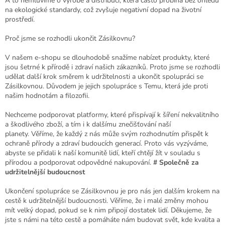
A to nemluvíme o výrobě a distribuci, která často probíhá bez ohledu
na ekologické standardy, což zvyšuje negativní dopad na životní
prostředí.
Proč jsme se rozhodli ukončit Zásilkovnu?
V našem e-shopu se dlouhodobě snažíme nabízet produkty, které
jsou šetrné k přírodě i zdraví našich zákazníků. Proto jsme se rozhodli
udělat další krok směrem k udržitelnosti a ukončit spolupráci se
Zásilkovnou. Důvodem je jejich spolupráce s Temu, která jde proti
našim hodnotám a filozofii.
Nechceme podporovat platformy, které přispívají k šíření nekvalitního
a škodlivého zboží, a tím i k dalšímu znečišťování naší
planety.
Věříme, že každý z nás může svým rozhodnutím přispět k
ochraně přírody a zdraví budoucích generací. Proto vás vyzýváme,
abyste se přidali k naší komunitě lidí, kteří chtějí žít v souladu s
přírodou a podporovat odpovědné nakupování.
# Společně za
udržitelnější budoucnost
Ukončení spolupráce se Zásilkovnou je pro nás jen dalším krokem na
cestě k udržitelnější budoucnosti. Věříme, že i malé změny mohou
mít velký dopad, pokud se k nim připojí dostatek lidí. Děkujeme, že
jste s námi na této cestě a pomáháte nám budovat svět, kde kvalita a