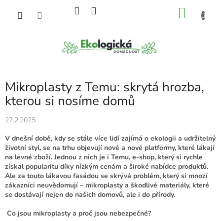
Přejít
NÁKU
na
obsah
KOŠÍK
Mikroplasty z Temu: skrytá hrozba,
kterou si nosíme domů
27.2.2025
V dnešní době, kdy se stále více lidí zajímá o ekologii a udržitelný
životní styl, se na trhu objevují nové a nové platformy, které lákají
na levné zboží. Jednou z nich je i Temu, e-shop, který si rychle
získal popularitu díky nízkým cenám a široké nabídce produktů.
Ale za touto lákavou fasádou se skrývá problém, který si mnozí
zákazníci neuvědomují – mikroplasty a škodlivé materiály, které
se dostávají nejen do našich domovů, ale i do přírody.
Co jsou mikroplasty a proč jsou nebezpečné?