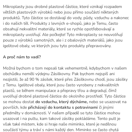
Mikroplasty jsou drobné plastové částice, které vznikají rozpadem
větších plastových výrobků nebo jsou přímo součástí některých
produktů. Tyto částice se dostávají do vody, půdy, vzduchu a nakonec
i do našich těl. Produkty z levných e-shopů, jako je Temu, často
obsahují nekvalitní materiály, které se rychle opotřebovávají a
mikroplasty uvolňují. Ale počkejte! Tyto mikroplasty se neuvolňují
pouze z výrobků samotných, ale i z obalových materiálů, jako jsou
igelitové obaly, ve kterých jsou tyto produkty přepravovány.
A proč nám to vadí?
Možná bychom o tom nepsali tak vehementně, kdybychom v našem
obchůdku neměli výdejnu Zásilkovny. Pak bychom nejspíš ani
nezjistili, že až 90 % zásilek, které přes Zásilkovnu chodí, jsou zásilky
z Temu. Igelitové obaly, které jsou často vyrobeny z nekvalitních
plastů, se během manipulace a přepravy třou a degradují, čímž
uvolňují drobné plastové částice do okolního prostředí. Tyto částice
se mohou dostat
do vzduchu, který dýcháme,
nebo se usazovat na
površích, kde
přicházejí do kontaktu s potravinami
či jinými
předměty v domácnosti. V našem případě se tyto částice mohou
usazovat i na pultu, kam takové zásilky pokládáme. Tento pult je
však také místem, kde si hraje naše miminko, které je nedílnou
součástí týmu a tráví s námi každý den. Miminko se často chytá