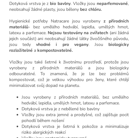
Dotyková vrstva je z
bio bavlny
. Vložky jsou
neparfemované
,
neobsahují žádné plasty, jsou běleny
bez chlóru.
Hygienické potřeby Natracare jsou vyrobeny
z přírodních
materiálů
- bez umělého hedvábí, lepidla, umělých hmot,
latexu a parfemace.
Nejsou testovány na zvířatech
(ani žádná
jejich součást) ani neobsahují žádné látky živočišného původu,
jsou tedy
vhodné i pro vegany
. Jsou
biologicky
rozložitelné
a
kompostovatelné.
Vložky jsou také šetrné k životnímu prostředí, protože jsou
vyrobeny z přírodních materiálů a jsou biologicky
odbouratelné. To znamená, že je lze bez problémů
kompostovat, což je velkou výhodou pro ženy, které chtějí
minimalizovat svůj dopad na planetu.
Jsou vyrobeny z přírodních materiálů, bez umělého
hedvábí, lepidla, umělých hmot, latexu a parfemace.
Dotyková vrstva je z nebělené bio bavlny
Vložky jsou extra jemné a prodyšné, což zajišťuje pocit
pohodlí během nošení
Dotyková vrstva je šetrná k pokožce a minimalizuje
riziko alergických reakcí