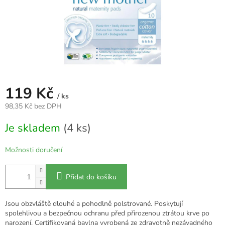
119 Kč
/ ks
98,35 Kč bez DPH
Měrná
Je skladem
(4 ks)
cena:
Možnosti doručení
Přidat do košíku
Jsou obzvláště dlouhé a pohodlně polstrované. Poskytují
spolehlivou a bezpečnou ochranu před přirozenou ztrátou krve po
narození. Certifikovaná bavlna vyrobená ze zdravotně nezávadného