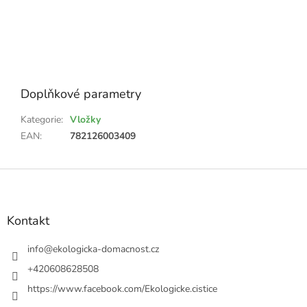
Doplňkové parametry
Kategorie
:
Vložky
EAN
:
782126003409
Z
á
p
a
Kontakt
t
í
info
@
ekologicka-domacnost.cz
+420608628508
https://www.facebook.com/Ekologicke.cistice