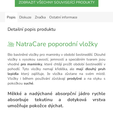
ZOBRAZIT VŠECHNY SOUVISEJÍCÍ PRODUKTY
Popis
Diskuze
Značka
Ostatní informace
Detailní popis produktu
NatraCare poporodní vložky
Bio bavlněné vložky pro maminky v období šestinedělí. Dlouhé
vložky s vysokou savostí, jemností a speciálním tvarem jsou
vhodné
pro maminky
, které chtějí prožít období šestinedělí v
pohodlí. Tyto vložky nemají křidélka, ale
mají dlouhý pruh
lepidla
který zajišťuje, že vložka zůstane na svém místě.
Vložky i během používání zůstávají
prodyšné
a na styku s
pokožkou
suché
.
Měkké a nadýchané absorpční jádro rychle
absorbuje tekutinu a dotyková vrstva
umožňuje pokožce dýchat.