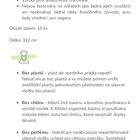
Vložky jsou anatomicky tvarované
Nejsou testovány na zvířatech (ani žádná jejich součást)
ani neobsahují žádné látky živočišného původu, jsou
tedy vhodné i pro vegany.
Obsah balení: 10 ks
Délka: 312 cm
Bez plastů -
plast do spodního prádla nepatří.
NatraCare je bez plastů a vy můžete pomoci snížit
znečištění plasty jednoduchým přechodem na slipové
vložky bez plastů.
Bez chlóru -
bělení čistí bavlnu a buničinu používanou k
výrobě vložek. K čištění organické bavlny je používána
metoda bělení zcela bez chlóru, která nevytváří zbytky
dioxinů.
Bez parfému
- NatraCare vyrábí pouze neparfémované
slipové vložky určené pro citlivou pokožku. Syntetické