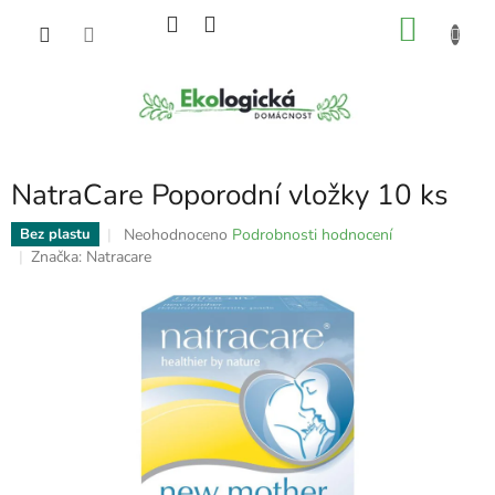
Přejít
NÁKU
na
obsah
KOŠÍK
NatraCare Poporodní vložky 10 ks
Průměrné
Neohodnoceno
Podrobnosti hodnocení
Bez plastu
hodnocení
Značka:
Natracare
produktu
je
0,0
z
5
hvězdiček.