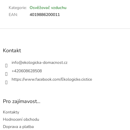
Kategorie
:
Osvěžovač vzduchu
EAN
:
4019886200011
Z
á
p
a
Kontakt
t
í
info
@
ekologicka-domacnost.cz
+420608628508
https://www.facebook.com/Ekologicke.cistice
Pro zajímavost...
Kontakty
Hodnocení obchodu
Doprava a platba