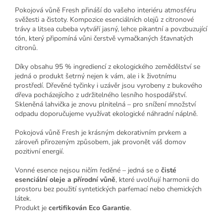
Pokojová vůně Fresh přináší do vašeho interiéru atmosféru
svěžesti a čistoty. Kompozice esenciálních olejů z citronové
trávy a litsea cubeba vytváří jasný, lehce pikantní a povzbuzující
tón, který připomíná vůni čerstvě vymačkaných šťavnatých
citronů.
Díky obsahu 95 % ingrediencí z ekologického zemědělství se
jedná o produkt šetrný nejen k vám, ale i k životnímu
prostředí. Dřevěné tyčinky i uzávěr jsou vyrobeny z bukového
dřeva pocházejícího z udržitelného lesního hospodářství.
Skleněná lahvička je znovu plnitelná – pro snížení množství
odpadu doporučujeme využívat ekologické náhradní náplně.
Pokojová vůně Fresh je krásným dekorativním prvkem a
zároveň přirozeným způsobem, jak provonět váš domov
pozitivní energií.
Vonné esence nejsou ničím ředěné – jedná se o
čisté
esenciální oleje a přírodní vůně
, které uvolňují harmonii do
prostoru bez použití syntetických parfemací nebo chemických
látek.
Produkt je
certifikován Eco Garantie
.