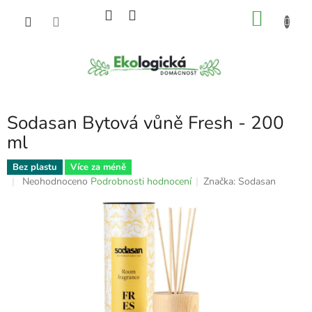
Přejít
NÁKU
na
obsah
KOŠÍK
Sodasan Bytová vůně Fresh - 200
ml
Bez plastu
Více za méně
Průměrné
Neohodnoceno
Podrobnosti hodnocení
Značka:
Sodasan
hodnocení
produktu
je
0,0
z
5
hvězdiček.