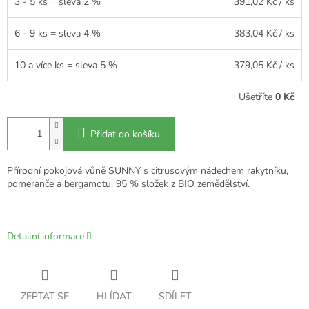
3 - 5 ks = sleva 2 %
391,02 Kč
/ ks
6 - 9 ks = sleva 4 %
383,04 Kč
/ ks
10 a více ks = sleva 5 %
379,05 Kč
/ ks
Ušetříte
0 Kč
Přidat do košíku
Přírodní pokojová vůně SUNNY s citrusovým nádechem rakytníku,
pomeranče a bergamotu. 95 % složek z BIO zemědělství.
Detailní informace
ZEPTAT SE
HLÍDAT
SDÍLET