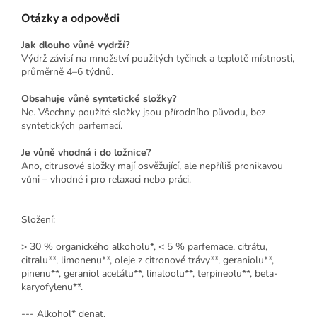
Otázky a odpovědi
Jak dlouho vůně vydrží?
Výdrž závisí na množství použitých tyčinek a teplotě místnosti,
průměrně 4–6 týdnů.
Obsahuje vůně syntetické složky?
Ne. Všechny použité složky jsou přírodního původu, bez
syntetických parfemací.
Je vůně vhodná i do ložnice?
Ano, citrusové složky mají osvěžující, ale nepříliš pronikavou
vůni – vhodné i pro relaxaci nebo práci.
Složení:
> 30 % organického alkoholu*, < 5 % parfemace, citrátu,
citralu**, limonenu**, oleje z citronové trávy**, geraniolu**,
pinenu**, geraniol acetátu**, linaloolu**, terpineolu**, beta-
karyofylenu**.
--- Alkohol* denat.