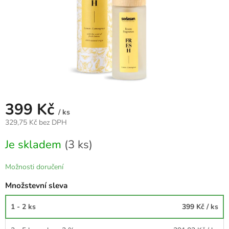
399 Kč
/ ks
329,75 Kč bez DPH
Měrná
Je skladem
(3 ks)
cena:
Možnosti doručení
Množstevní sleva
1 - 2 ks
399 Kč
/ ks