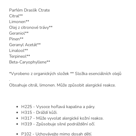
Parfém Draslík Ctrate
Citral**
Limonen**
Olej z citronové trávy**
Geraniol**
Pinen**
Geranyl Acetát**
Linalool**
Terpineol**
Beta-Caryophyllene**
*Vyrobeno z organických složek ** Složka esenciálních olejů
.
Obsahuje citrál, limonen. Může způsobit alergické reakce.
H225 - Vysoce hořlavá kapalina a páry.
H315 - Dráždí kůži.
H317 - Může vyvolat alergické kožní reakce.
H319 - Způsobuje silné podráždění očí.
P102 - Uchovávejte mimo dosah dětí.