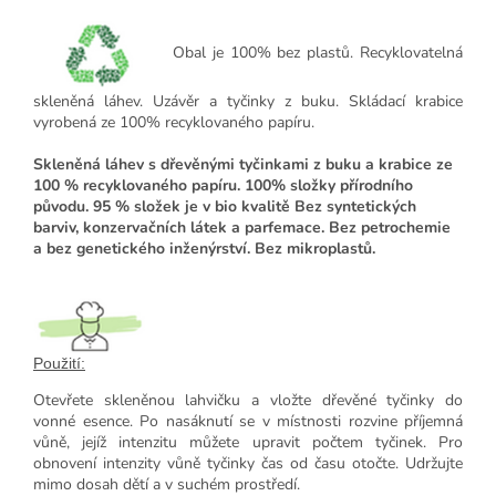
Obal je
100% bez plastů.
Recyklovatelná
skleněná láhev. Uzávěr a tyčinky z buku. Skládací krabice
vyrobená ze 100% recyklovaného papíru.
Skleněná láhev s dřevěnými tyčinkami z buku a krabice ze
100 % recyklovaného papíru.
100% složky přírodního
původu. 95 % složek je v bio kvalitě Bez syntetických
barviv, konzervačních látek a parfemace. Bez petrochemie
a bez genetického inženýrství. Bez mikroplastů.
Použití:
Otevřete skleněnou lahvičku a vložte dřevěné tyčinky do
vonné esence. Po nasáknutí se v místnosti rozvine příjemná
vůně, jejíž intenzitu můžete upravit počtem tyčinek. Pro
obnovení intenzity vůně tyčinky čas od času otočte. Udržujte
mimo dosah dětí a v suchém prostředí.