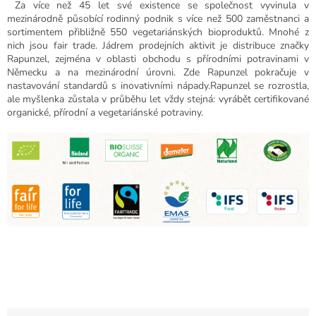
Za více než 45 let své existence se společnost vyvinula v
mezinárodně působící rodinný podnik s více než 500 zaměstnanci a
sortimentem přibližně 550 vegetariánských bioproduktů. Mnohé z
nich jsou fair trade. Jádrem prodejních aktivit je distribuce značky
Rapunzel, zejména v oblasti obchodu s přírodními potravinami v
Německu a na mezinárodní úrovni. Zde Rapunzel pokračuje v
nastavování standardů s inovativními nápady.
Rapunzel se rozrostla,
ale myšlenka zůstala v průběhu let vždy stejná: vyrábět certifikované
organické, přírodní a vegetariánské potraviny.
Ř