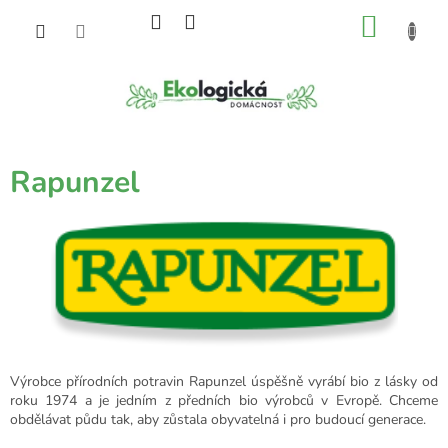
Přejít
NÁKU
na
obsah
KOŠÍK
Rapunzel
Výrobce přírodních potravin Rapunzel úspěšně vyrábí bio z lásky od
roku 1974 a je jedním z předních bio výrobců v Evropě. Chceme
obdělávat půdu tak, aby zůstala obyvatelná i pro budoucí generace.