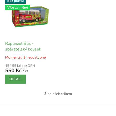
Bez plastu
Více za méně
Rapunzel Bus -
sběratelský kousek
Momentálně nedostupné
454,55 Kč bez DPH
550 Kč
/ ks
DETAIL
3
položek celkem
O
v
l
Z
á
á
d