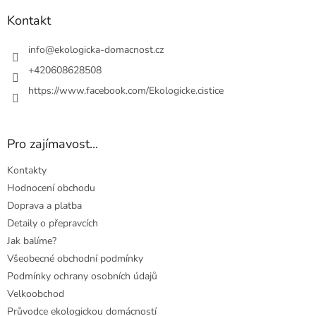
p
a
a
Kontakt
c
t
í
í
info
@
ekologicka-domacnost.cz
p
r
+420608628508
v
https://www.facebook.com/Ekologicke.cistice
k
y
v
ý
Pro zajímavost...
p
i
Kontakty
s
u
Hodnocení obchodu
Doprava a platba
Detaily o přepravcích
Jak balíme?
Všeobecné obchodní podmínky
Podmínky ochrany osobních údajů
Velkoobchod
Průvodce ekologickou domácností