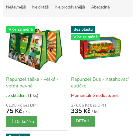
a
Nejlevnější
Nejdražší
Nejprodávanější
Abecedně
z
e
V
n
Více za méně
Bez plastu
ý
í
Více za méně
p
p
i
r
s
o
p
d
r
u
o
k
d
t
Rapunzel taška - velká -
Rapunzel Bus - natahovací
u
ů
velmi pevná
autíčko
k
Je skladem
(1 ks)
Momentálně nedostupné
t
ů
61,98 Kč bez DPH
276,86 Kč bez DPH
75 Kč
335 Kč
/ ks
/ ks
DETAIL
Do košíku