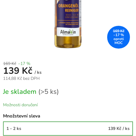
169 Kč
–17 %
169 Kč
–17 %
139 Kč
/ ks
114,88 Kč bez DPH
Měrná
Je skladem
(>5 ks)
cena:
Možnosti doručení
Množstevní sleva
1 - 2 ks
139 Kč
/ ks