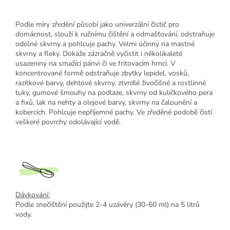
Podle míry zředění působí jako univerzální čistič pro
domácnost, slouží k ručnímu čištění a odmašťování, odstraňuje
odolné skvrny a pohlcuje pachy. Velmi účinný na mastné
skvrny a fleky. Dokáže zázračně vyčistit i několikaleté
usazeniny na smažící pánvi či ve fritovacím hrnci. V
koncentrované formě odstraňuje zbytky lepidel, vosků,
razítkové barvy, dehtové skvrny, ztvrdlé živočišné a rostlinné
tuky, gumové šmouhy na podlaze, skvrny od kuličkového pera
a fixů, lak na nehty a olejové barvy, skvrny na čalounění a
kobercích. Pohlcuje nepříjemné pachy. Ve zředěné podobě čistí
veškeré povrchy odolávající vodě.
Dávkování:
Podle znečištění použijte 2-4 uzávěry (30-60 ml) na 5 litrů
vody.