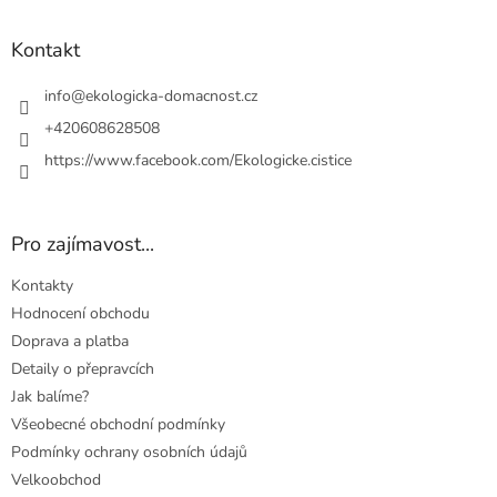
á
p
a
Kontakt
t
í
info
@
ekologicka-domacnost.cz
+420608628508
https://www.facebook.com/Ekologicke.cistice
Pro zajímavost...
Kontakty
Hodnocení obchodu
Doprava a platba
Detaily o přepravcích
Jak balíme?
Všeobecné obchodní podmínky
Podmínky ochrany osobních údajů
Velkoobchod