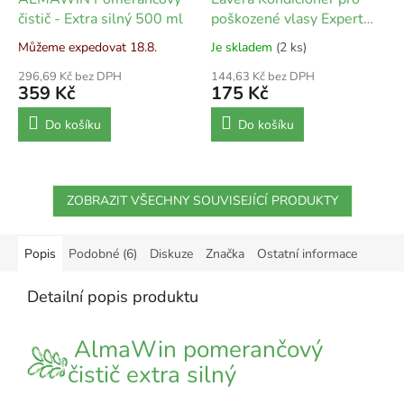
čistič - Extra silný 500 ml
poškozené vlasy Expert
repair & Deep Care - 200
Můžeme expedovat 18.8.
Je skladem
(2 ks)
ml
296,69 Kč bez DPH
144,63 Kč bez DPH
359 Kč
175 Kč
Do košíku
Do košíku
ZOBRAZIT VŠECHNY SOUVISEJÍCÍ PRODUKTY
Popis
Podobné (6)
Diskuze
Značka
Ostatní informace
Detailní popis produktu
AlmaWin pomerančový
čistič extra silný