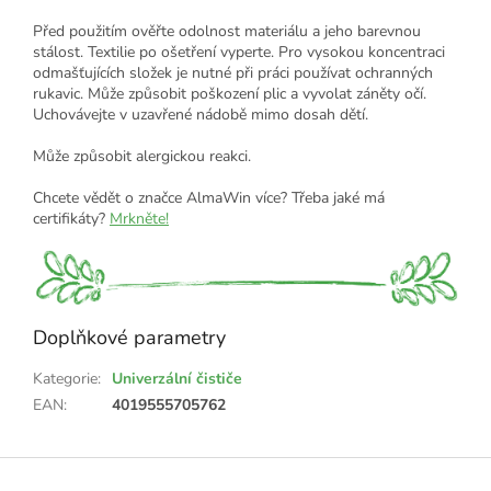
Před použitím ověřte odolnost materiálu a jeho barevnou
stálost. Textilie po ošetření vyperte. Pro vysokou koncentraci
odmašťujících složek je nutné při práci používat ochranných
rukavic. Může způsobit poškození plic a vyvolat záněty očí.
Uchovávejte v uzavřené nádobě mimo dosah dětí.
Může způsobit alergickou reakci.
Chcete vědět o značce AlmaWin více? Třeba jaké má
certifikáty?
Mrkněte!
Doplňkové parametry
Kategorie
:
Univerzální čističe
EAN
:
4019555705762
Z