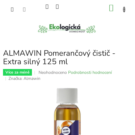
Přejít
NÁKU
na
obsah
KOŠÍK
ALMAWIN Pomerančový čistič -
Extra silný 125 ml
Průměrné
Neohodnoceno
Podrobnosti hodnocení
Více za méně
hodnocení
Značka:
Almawin
produktu
je
0,0
z
5
hvězdiček.