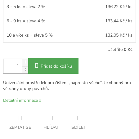
3 - 5 ks = sleva 2 %
136,22 Kč
/ ks
6 - 9 ks = sleva 4 %
133,44 Kč
/ ks
10 a více ks = sleva 5 %
132,05 Kč
/ ks
Ušetříte
0 Kč
Přidat do košíku
Univerzální prostředek pro čištění „naprosto všeho“. Je vhodný pro
všechny druhy povrchů
.
Detailní informace
ZEPTAT SE
HLÍDAT
SDÍLET