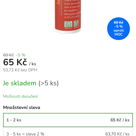
69 Kč
–5 %
69 Kč
–5 %
65 Kč
/ ks
53,72 Kč bez DPH
Měrná
Je skladem
(>5 ks)
cena:
Možnosti doručení
Množstevní sleva
1 - 2 ks
65 Kč
/ ks
3 - 5 ks = sleva 2 %
63,70 Kč
/ ks