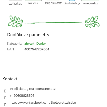
Doplňkové parametry
Kategorie
:
zbytek_Dárky
EAN
:
4007547207004
Z
á
p
a
Kontakt
t
í
info
@
ekologicka-domacnost.cz
+420608628508
https://www.facebook.com/Ekologicke.cistice