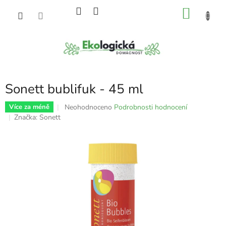
Přejít
NÁKU
na
obsah
KOŠÍK
Sonett bublifuk - 45 ml
Průměrné
Neohodnoceno
Podrobnosti hodnocení
Více za méně
hodnocení
Značka:
Sonett
produktu
je
0,0
z
5
hvězdiček.