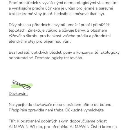
Prací prostředek s vyváženými dermatologickými vlastnostmi
a vynikajícím pracím účinkem je určen pro jemné a barevné
textilie kromě vlny (např. hedvábí a směsové tkaniny).
Díky obsahu přírodních enzymů umožní praní i při nižších
teplotách. Změkčuje vlákno a oživuje barvy. S obsahem
rýžového škrobu pro hebkost vašeho prádla a přírodními
éterickými oleji pro příjemnou vůni.
Bez fosfátů, optických bělidel, plniv a konzervantů. Ekologicky
odbouratelné. Dermatologicky testováno.
Dávkování:
Nasypejte do dávkovače nebo s prádlem přímo do bubnu.
Předpírání zpravidla není třeba. Důkladně vymáchejte.
TIP: K odstranění odolných skvrn doporučujeme přidat
ALMAWIN Bělidlo, pro předpírku ALMAWIN Čistící krém na