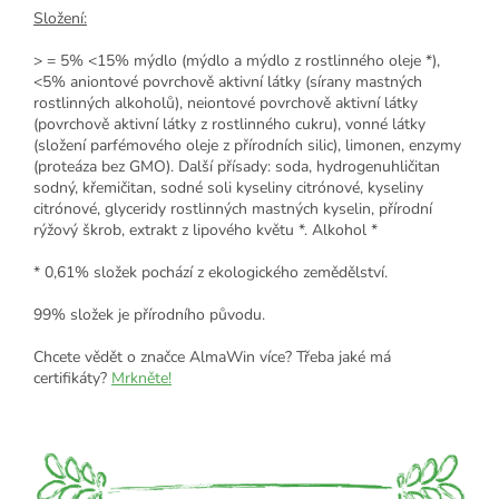
Složení:
> = 5% <15% mýdlo (mýdlo a mýdlo z rostlinného oleje *),
<5% aniontové povrchově aktivní látky (sírany mastných
rostlinných alkoholů), neiontové povrchově aktivní látky
(povrchově aktivní látky z rostlinného cukru), vonné látky
(složení parfémového oleje z přírodních silic), limonen, enzymy
(proteáza bez GMO). Další přísady: soda, hydrogenuhličitan
sodný, křemičitan, sodné soli kyseliny citrónové, kyseliny
citrónové, glyceridy rostlinných mastných kyselin, přírodní
rýžový škrob, extrakt z lipového květu *. Alkohol *
* 0,61% složek pochází z ekologického zemědělství.
99% složek je přírodního původu.
Chcete vědět o značce AlmaWin více? Třeba jaké má
certifikáty?
Mrkněte!