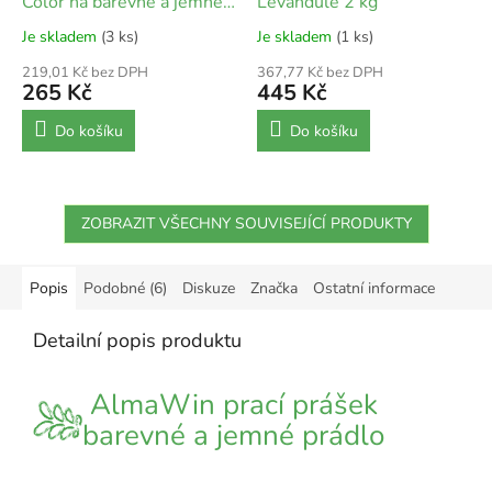
Color na barevné a jemné
Levandule 2 kg
prádlo 1 kg
Je skladem
(3 ks)
Je skladem
(1 ks)
219,01 Kč bez DPH
367,77 Kč bez DPH
265 Kč
445 Kč
Do košíku
Do košíku
ZOBRAZIT VŠECHNY SOUVISEJÍCÍ PRODUKTY
Popis
Podobné (6)
Diskuze
Značka
Ostatní informace
Detailní popis produktu
AlmaWin prací prášek
barevné a jemné prádlo