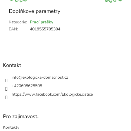
Doplňkové parametry
Kategorie
:
Prací prášky
EAN
:
4019555705304
Z
á
p
a
Kontakt
t
í
info
@
ekologicka-domacnost.cz
+420608628508
https://www.facebook.com/Ekologicke.cistice
Pro zajímavost...
Kontakty