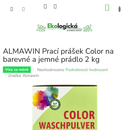
Přejít
NÁKU
na
obsah
KOŠÍK
ALMAWIN Prací prášek Color na
barevné a jemné prádlo 2 kg
Průměrné
Neohodnoceno
Podrobnosti hodnocení
Více za méně
hodnocení
Značka:
Almawin
produktu
je
0,0
z
5
hvězdiček.