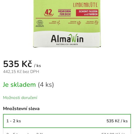
535 Kč
/ ks
442,15 Kč bez DPH
Měrná
Je skladem
(4 ks)
cena:
Možnosti doručení
Množstevní sleva
1 - 2 ks
535 Kč
/ ks