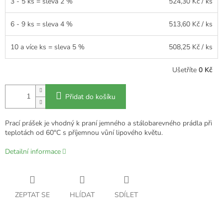
3 - 5 ks = sleva 2 %
524,30 Kč
/ ks
6 - 9 ks = sleva 4 %
513,60 Kč
/ ks
10 a více ks = sleva 5 %
508,25 Kč
/ ks
Ušetříte
0 Kč
Přidat do košíku
Prací prášek je vhodný k praní jemného a stálobarevného prádla při
teplotách od 60°C s příjemnou vůní lipového květu.
Detailní informace
ZEPTAT SE
HLÍDAT
SDÍLET