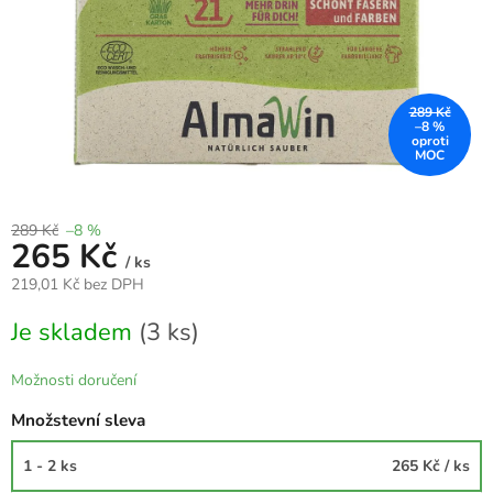
289 Kč
–8 %
289 Kč
–8 %
265 Kč
/ ks
219,01 Kč bez DPH
Měrná
Je skladem
(3 ks)
cena:
Možnosti doručení
Množstevní sleva
1 - 2 ks
265 Kč
/ ks