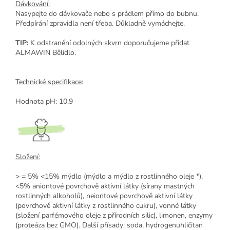
Dávkování:
Nasypejte do dávkovače nebo s prádlem přímo do bubnu.
Předpírání zpravidla není třeba. Důkladně vymáchejte.
TIP:
K odstranění odolných skvrn doporučujeme přidat
ALMAWIN Bělidlo.
Technické specifikace:
Hodnota pH: 10.9
Složení:
> = 5% <15% mýdlo (mýdlo a mýdlo z rostlinného oleje *),
<5% aniontové povrchově aktivní látky (sírany mastných
rostlinných alkoholů), neiontové povrchově aktivní látky
(povrchově aktivní látky z rostlinného cukru), vonné látky
(složení parfémového oleje z přírodních silic), limonen, enzymy
(proteáza bez GMO). Další přísady: soda, hydrogenuhličitan