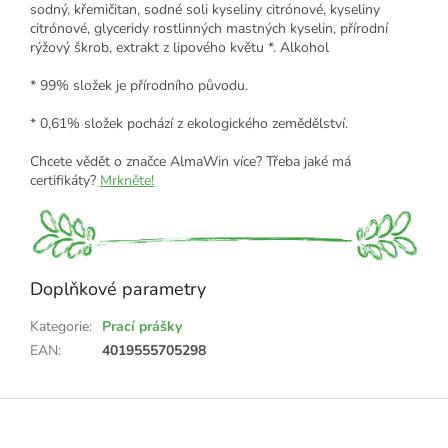
sodný, křemičitan, sodné soli kyseliny citrónové, kyseliny
citrónové, glyceridy rostlinných mastných kyselin, přírodní
rýžový škrob, extrakt z lipového květu *. Alkohol
* 99% složek je přírodního původu.
* 0,61% složek pochází z ekologického zemědělství.
Chcete vědět o značce AlmaWin více? Třeba jaké má
certifikáty?
Mrkněte!
Doplňkové parametry
Kategorie
:
Prací prášky
EAN
:
4019555705298
Z
á