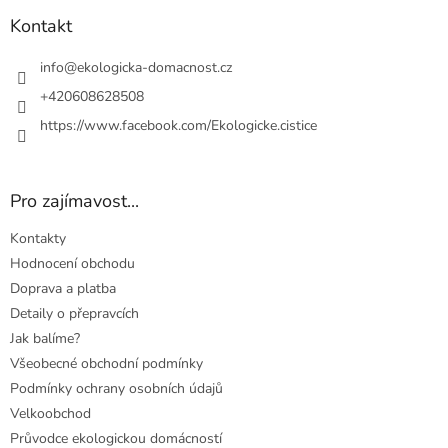
p
a
Kontakt
t
í
info
@
ekologicka-domacnost.cz
+420608628508
https://www.facebook.com/Ekologicke.cistice
Pro zajímavost...
Kontakty
Hodnocení obchodu
Doprava a platba
Detaily o přepravcích
Jak balíme?
Všeobecné obchodní podmínky
Podmínky ochrany osobních údajů
Velkoobchod
Průvodce ekologickou domácností