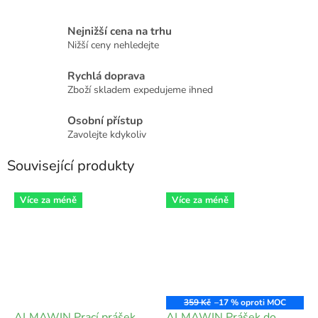
Nejnižší cena na trhu
Nižší ceny nehledejte
Rychlá doprava
Zboží skladem expedujeme ihned
Osobní přístup
Zavolejte kdykoliv
Související produkty
Více za méně
Více za méně
359 Kč
–17 %
ALMAWIN Prací prášek
ALMAWIN Prášek do