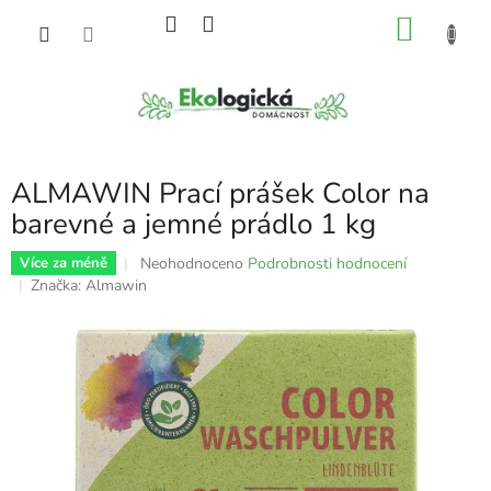
Přejít
NÁKU
na
obsah
KOŠÍK
ALMAWIN Prací prášek Color na
barevné a jemné prádlo 1 kg
Průměrné
Neohodnoceno
Podrobnosti hodnocení
Více za méně
hodnocení
Značka:
Almawin
produktu
je
0,0
z
5
hvězdiček.