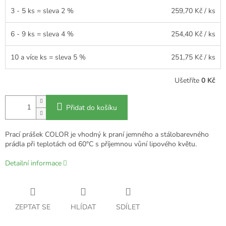
3 - 5 ks = sleva 2 %
259,70 Kč
/ ks
6 - 9 ks = sleva 4 %
254,40 Kč
/ ks
10 a více ks = sleva 5 %
251,75 Kč
/ ks
Ušetříte
0 Kč
Přidat do košíku
Prací prášek COLOR je vhodný k praní jemného a stálobarevného
prádla při teplotách od 60°C s příjemnou vůní lipového květu.
Detailní informace
ZEPTAT SE
HLÍDAT
SDÍLET