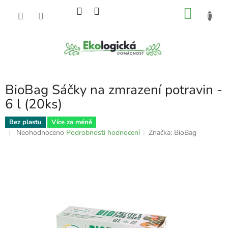
Přejít
NÁKU
na
obsah
KOŠÍK
BioBag Sáčky na zmrazení potravin -
6 l (20ks)
Bez plastu
Více za méně
Průměrné
Neohodnoceno
Podrobnosti hodnocení
Značka:
BioBag
hodnocení
produktu
je
0,0
z
5
hvězdiček.