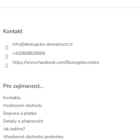
Z
á
p
a
Kontakt
t
í
info
@
ekologicka-domacnost.cz
+420608628508
https://www.facebook.com/Ekologicke.cistice
Pro zajímavost...
Kontakty
Hodnocení obchodu
Doprava a platba
Detaily o přepravcích
Jak balíme?
Všeobecné obchodní podmínky