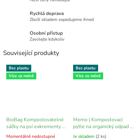
Rychlá doprava
Zboží skladem expedujeme ihned
Osobní přístup
Zavolejte kdykoliv
Související produkty
Bez plastu
Bez plastu
Více za méně
Více za méně
BioBag Kompostovatelné
Memo | Kompostovací
sáčky na psí exkrementy -
pytle na organický odpad -
bezobalová verze (1 blok =
10 l (10 ks)
Momentálně nedostupné
Je skladem
(2 ks)