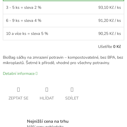
3 - 5 ks = sleva 2 %
93,10 Kč
/ ks
6 - 9 ks = sleva 4 %
91,20 Kč
/ ks
10 a více ks = sleva 5 %
90,25 Kč
/ ks
Ušetříte
0 Kč
BioBag sáčky na zmrazení potravin – kompostovatelné, bez BPA, bez
mikroplastů. Šetrné k přírodě, vhodné pro všechny potraviny.
Detailní informace
ZEPTAT SE
HLÍDAT
SDÍLET
Nejnižší cena na trhu
Nižší ceny nehledejte