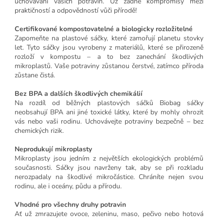
uchovávání vašich potravin. Už žádné kompromisy mezi
praktičností a odpovědností vůči přírodě!
Certifikované kompostovatelné a biologicky rozložitelné
Zapomeňte na plastové sáčky, které zamořují planetu stovky
let. Tyto sáčky jsou vyrobeny z materiálů, které se přirozeně
rozloží v kompostu – a to bez zanechání škodlivých
mikroplastů. Vaše potraviny zůstanou čerstvé, zatímco příroda
zůstane čistá.
Bez BPA a dalších škodlivých chemikálií
Na rozdíl od běžných plastových sáčků Biobag sáčky
neobsahují BPA ani jiné toxické látky, které by mohly ohrozit
vás nebo vaši rodinu. Uchovávejte potraviny bezpečně – bez
chemických rizik.
Neprodukují mikroplasty
Mikroplasty jsou jedním z největších ekologických problémů
současnosti. Sáčky jsou navrženy tak, aby se při rozkladu
nerozpadaly na škodlivé mikročástice. Chráníte nejen svou
rodinu, ale i oceány, půdu a přírodu.
Vhodné pro všechny druhy potravin
Ať už zmrazujete ovoce, zeleninu, maso, pečivo nebo hotová