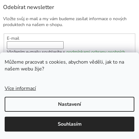
Odebírat newsletter
Vložte svůj e-mail a my vám budeme zasílat informace o nových
produktech na našem e-shopu.
E-mail
Vložením e-mailu souhlasíte s
podmínkami ochrany osobních
údajů
Můžeme pracovat s cookies, abychom věděli, jak to na
našem webu žije?
PŘIHLÁSIT SE
Více informací
Vytvořil Shoptet
Nastavení
Copyright 2026
EKOlogická domácnost
. Všechna práva
Souhlasím
vyhrazena.
Doprava zdarma od 1700 Kč.