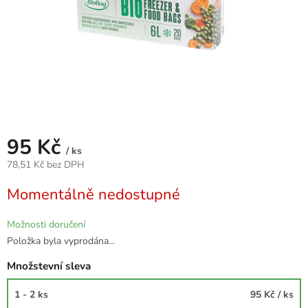
95 Kč
/ ks
78,51 Kč bez DPH
Měrná
Momentálně nedostupné
cena:
Možnosti doručení
Položka byla vyprodána…
Množstevní sleva
1 - 2 ks
95 Kč
/ ks