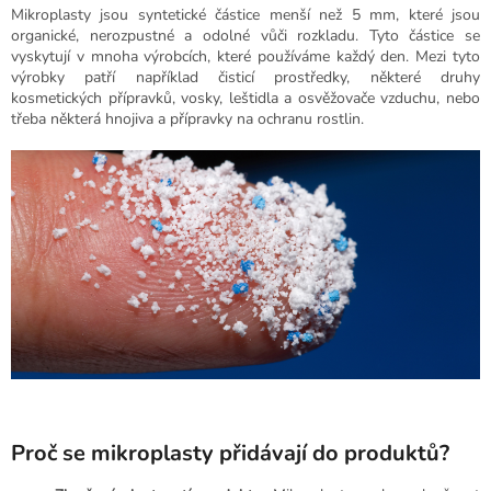
Mikroplasty jsou syntetické částice menší než 5 mm, které jsou
organické, nerozpustné a odolné vůči rozkladu. Tyto částice se
vyskytují v mnoha výrobcích, které používáme každý den. Mezi tyto
výrobky patří například č
isticí prostředky, n
ěkteré druhy
kosmetických přípravků, v
osky, leštidla a osvěžovače vzduchu, nebo
třeba n
ěkterá hnojiva a přípravky na ochranu rostlin.
Proč se mikroplasty přidávají do produktů?