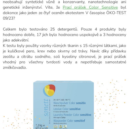
neobsahují syntetické vůně a konzervanty, nanotechnologie ani
genetické inženýrství. Víte, že
Prací prášek Color Sensitive
byl
dokonce jako jeden ze čtyř oceněn ekotestem V časopise ÖKO-TEST
09/23?
Celkem bylo testováno 25 detergentů. Pouze 4 produkty byly
hodnoceno dobře, 17 jich bylo hodnoceno uspokojivě a 3 hodnoceny
jako adekvátní.
K testu byly použity vzorky různých tkanin s 15 různými látkami, jako
je kuličkové pero, krev nebo skvrny od trávy. Navíc díky přídavku
zeolitu a citrátu sodného, soli kyseliny citronové, je prací prášek
vhodný pro všechny tvrdosti vody a nepotřebuje samostatné
změkčovadlo.