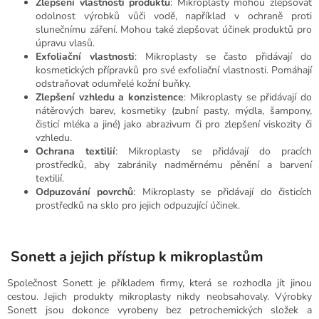
Zlepšení vlastností produktu
: Mikroplasty mohou zlepšovat
odolnost výrobků vůči vodě, například v ochraně proti
slunečnímu záření. Mohou také zlepšovat účinek produktů pro
úpravu vlasů.
Exfoliační vlastnosti
: Mikroplasty se často přidávají do
kosmetických přípravků pro své exfoliační vlastnosti. Pomáhají
odstraňovat odumřelé kožní buňky.
Zlepšení vzhledu a konzistence
: Mikroplasty se přidávají do
nátěrových barev, kosmetiky (zubní pasty, mýdla, šampony,
čisticí mléka a jiné) jako abrazivum či pro zlepšení viskozity či
vzhledu.
Ochrana textilií
: Mikroplasty se přidávají do pracích
prostředků, aby zabránily nadměrnému pěnění a barvení
textilií.
Odpuzování povrchů
: Mikroplasty se přidávají do čisticích
prostředků na sklo pro jejich odpuzující účinek.
Sonett a jejich přístup k mikroplastům
Společnost Sonett je příkladem firmy, která se rozhodla jít jinou
cestou. Jejich produkty mikroplasty nikdy neobsahovaly. Výrobky
Sonett jsou dokonce vyrobeny bez petrochemických složek a