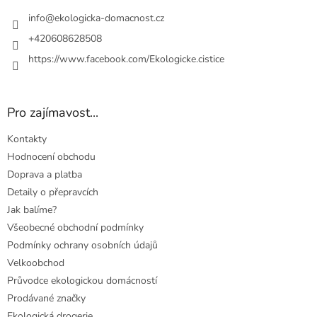
t
í
info
@
ekologicka-domacnost.cz
+420608628508
https://www.facebook.com/Ekologicke.cistice
Pro zajímavost...
Kontakty
Hodnocení obchodu
Doprava a platba
Detaily o přepravcích
Jak balíme?
Všeobecné obchodní podmínky
Podmínky ochrany osobních údajů
Velkoobchod
Průvodce ekologickou domácností
Prodávané značky
Ekologická drogerie