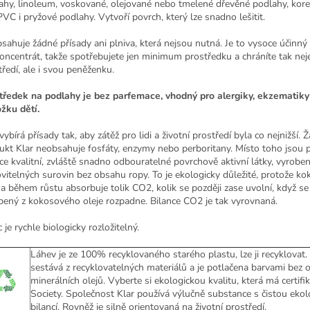
ahy, linoleum, voskované, olejované nebo tmelené dřevěné podlahy, kor
PVC i pryžové podlahy. Vytvoří povrch, který lze snadno lešitit.
sahuje žádné přísady ani plniva, která nejsou nutná. Je to vysoce účinný
oncentrát, takže spotřebujete jen minimum prostředku a chráníte tak neje
tředí, ale i svou peněženku.
tředek na podlahy je bez parfemace, vhodný pro alergiky, ekzematiky 
žku dětí.
vybírá přísady tak, aby zátěž pro lidi a životní prostředí byla co nejnižší. 
ukt Klar neobsahuje fosfáty, enzymy nebo perboritany. Místo toho jsou p
ce kvalitní, zvláště snadno odbouratelné povrchově aktivní látky, vyroben
vitelných surovin bez obsahu ropy. To je ekologicky důležité, protože k
a během růstu absorbuje tolik CO2, kolik se později zase uvolní, když se
bený z kokosového oleje rozpadne. Bilance CO2 je tak vyrovnaná.
c je rychle biologicky rozložitelný.
Láhev je ze 100% recyklovaného starého plastu, lze ji recyklovat. 
sestává z recyklovatelných materiálů a je potlačena barvami bez
minerálních olejů. Vyberte si ekologickou kvalitu, která má certif
Society. Společnost Klar používá výlučně substance s čistou eko
bilancí. Rovněž je silně orientovaná na životní prostředí.