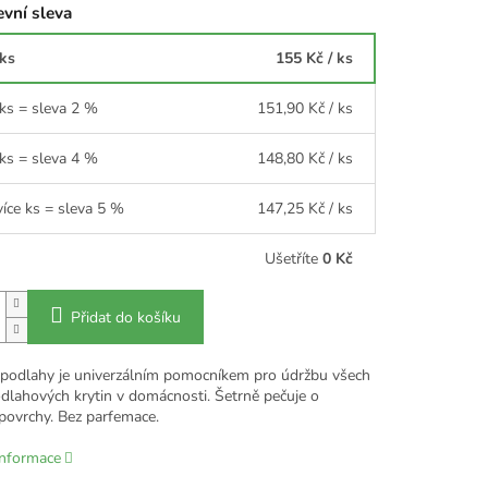
vní sleva
 ks
155 Kč
/ ks
 ks = sleva 2 %
151,90 Kč
/ ks
 ks = sleva 4 %
148,80 Kč
/ ks
více ks = sleva 5 %
147,25 Kč
/ ks
Ušetříte
0 Kč
Přidat do košíku
a podlahy je univerzálním pomocníkem pro údržbu všech
dlahových krytin v domácnosti. Šetrně pečuje o
povrchy. Bez parfemace.
informace