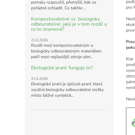
podl
pomalu rozpouští, přemýšlí, kde se
pro 
pořádně ochladit. Co takhle ...
Kompostovatelné vs. biologicky
Neob
odbouratelné: jaký je v tom rozdíl a
ekok
co to znamená?
pros
21.6.2026
Pros
Rozdíl mezi kompostovatelným a
poko
biologicky odbouratelným materiálem
patří mezi nejčastější zdroje zám...
Klar 
prod
Ekologické praní: funguje to?
vyso
obno
21.6.2026
palm
Ekologické praní je způsob praní, který
vyro
využívá biologicky odbouratelné složky
místo běžné syntetick...
Naví