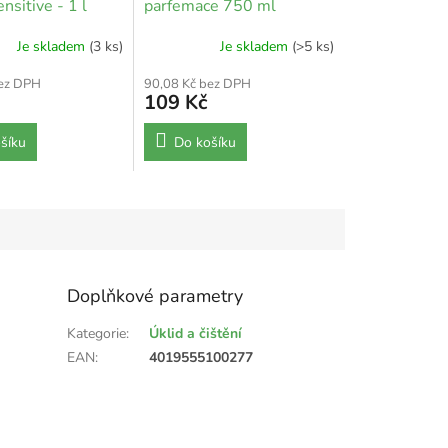
nsitive - 1 l
parfemace 750 ml
Je skladem
(3 ks)
Je skladem
(>5 ks)
bez DPH
90,08 Kč bez DPH
109 Kč
šíku
Do košíku
Doplňkové parametry
Kategorie
:
Úklid a čištění
EAN
:
4019555100277