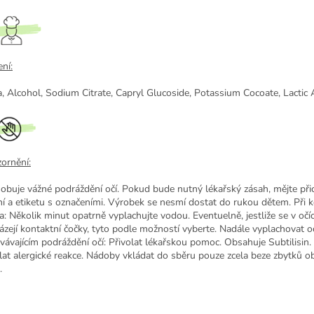
ní:
, Alcohol, Sodium Citrate, Capryl Glucoside, Potassium Cocoate, Lactic A
ornění:
obuje vážné podráždění očí. Pokud bude nutný lékařský zásah, mějte při
ní a etiketu s označeními. Výrobek se nesmí dostat do rukou dětem. Při 
a: Několik minut opatrně vyplachujte vodou. Eventuelně, jestliže se v očí
ázejí kontaktní čočky, tyto podle možností vyberte. Nadále vyplachovat oč
rvávajícím podráždění očí: Přivolat lékařskou pomoc. Obsahuje Subtilisin
lat alergické reakce. Nádoby vkládat do sběru pouze zcela beze zbytků 
.