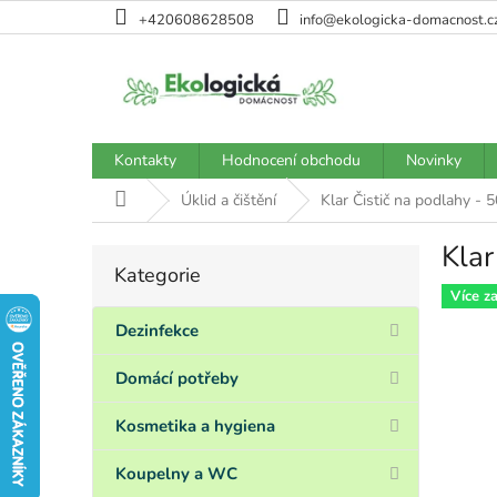
Přejít
+420608628508
info@ekologicka-domacnost.c
na
obsah
Kontakty
Hodnocení obchodu
Novinky
Domů
Úklid a čištění
Klar Čistič na podlahy - 
Klar
P
Kategorie
Přeskočit
o
kategorie
Více z
s
t
Dezinfekce
r
a
Domácí potřeby
n
n
Kosmetika a hygiena
í
p
Koupelny a WC