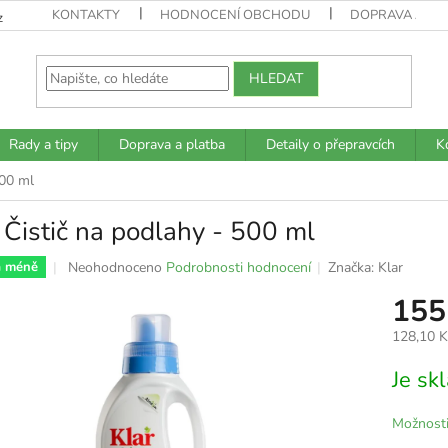
KONTAKTY
HODNOCENÍ OBCHODU
DOPRAVA A PL
z
HLEDAT
Rady a tipy
Doprava a platba
Detaily o přepravcích
K
500 ml
 Čistič na podlahy - 500 ml
Průměrné
Neohodnoceno
Podrobnosti hodnocení
Značka:
Klar
a méně
hodnocení
155
produktu
je
128,10 
0,0
z
Měrná
Je s
5
cena:
hvězdiček.
Možnosti