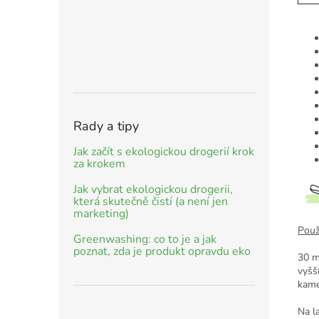
Rady a tipy
Jak začít s ekologickou drogerií krok
za krokem
Jak vybrat ekologickou drogerii,
která skutečně čistí (a není jen
marketing)
Použi
Greenwashing: co to je a jak
poznat, zda je produkt opravdu eko
30 m
vyšš
kame
Na l