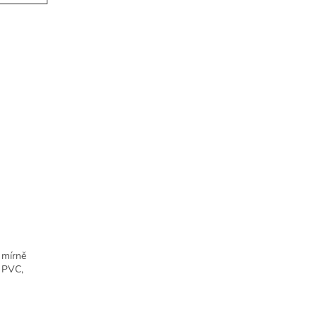
 mírně
o PVC,