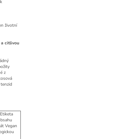
ek
n životní
a citlivou
Žádný
ožity
é z
okosová
 tenzid
Etiketa
 obsahu
ikát Vegan
logickou