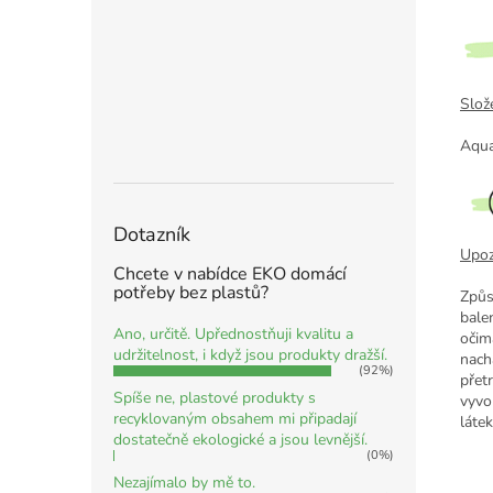
Slože
Aqua
Dotazník
Upoz
Chcete v nabídce EKO domácí
potřeby bez plastů?
Způs
bale
Ano, určitě. Upřednostňuji kvalitu a
očim
udržitelnost, i když jsou produkty dražší.
nach
(92%)
přet
Spíše ne, plastové produkty s
vyvo
recyklovaným obsahem mi připadají
látek
dostatečně ekologické a jsou levnější.
(0%)
Nezajímalo by mě to.