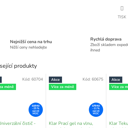
TISK
Rychlá doprava
Nejnižší cena na trhu
Zboží skladem expe
Nižší ceny nehledejte
ihned
sející produkty
Kód:
60704
Kód:
60675
Akce
Akce
 za méně
Více za méně
Více za 
119 Kč
179 Kč
–25 %
–11 %
niverzální čistič -
Klar Prací gel na vlnu,
Klar Tek