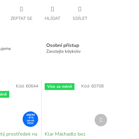
ZEPTAT SE
HLÍDAT
SDÍLET
Osobní přístup
dujeme
Zavolejte kdykoliv
Kód:
60644
Kód:
60708
Více za méně
méně
119 Kč
Další
–8 %
produkt
utý prostředek na
Klar Máchadlo bez