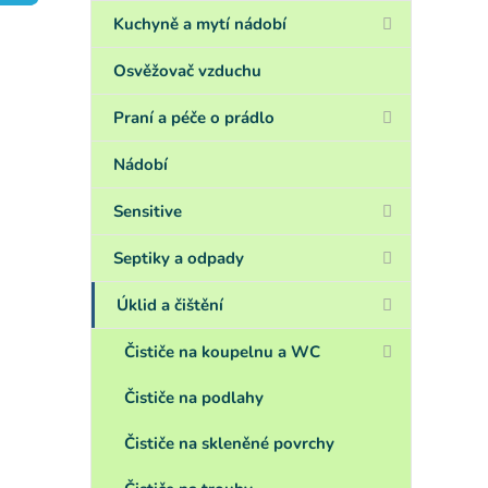
a
n
Kuchyně a mytí nádobí
e
l
Osvěžovač vzduchu
Praní a péče o prádlo
Nádobí
Sensitive
Septiky a odpady
Úklid a čištění
Čističe na koupelnu a WC
Čističe na podlahy
Čističe na skleněné povrchy