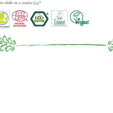
te vědět víc o značce
Klar
?