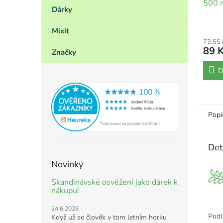
500 
Dárky
Mixit
73,55
89 
Značky
D
Popi
Det
Novinky
Skandinávské osvěžení jako dárek k
nákupu!
24.6.2026
Podl
Když už se člověk v tom letním horku