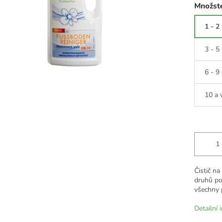
Množste
1 - 2
3 - 5
6 - 9
10 a 
Čistič n
druhů po
všechny 
Detailní 