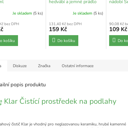
ml
hedvábí a jemné prádlo
nádobí Se
500 ml
Je skladem
(5 ks)
Je skladem
(5 ks)
 Kč bez DPH
131,40 Kč bez DPH
90,08 Kč 
Kč
159 Kč
109 Kč
o košíku
Do košíku
Do ko
s
Diskuze
Značka
Ostatní informace
ailní popis produktu
Klar Čistící prostředek na podlahy
ahový čistič Klar je vhodný pro neglazovanou keramiku, hrubé kamenné