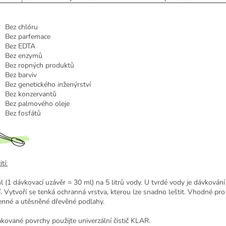
Bez chlóru
Bez parfemace
Bez EDTA
Bez enzymů
Bez ropných produktů
Bez barviv
Bez genetického inženýrství
Bez konzervantů
Bez palmového oleje
Bez fosfátů
tí:
l (1 dávkovací uzávěr = 30 ml) na 5 litrů vody. U tvrdé vody je dávkování
í. Vytvoří se tenká ochranná vrstva, kterou lze snadno leštit. Vhodné pr
nné a utěsněné dřevěné podlahy.
akované povrchy použijte univerzální čistič KLAR.