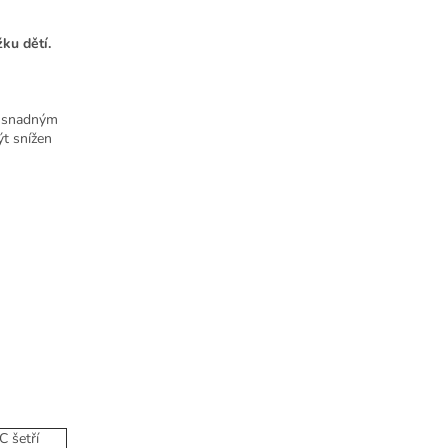
žku dětí.
se snadným
ýt snížen
C šetří