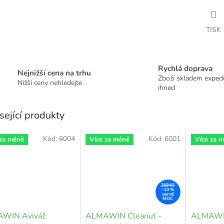
TISK
Rychlá doprava
Nejnižší cena na trhu
Zboží skladem expe
Nižší ceny nehledejte
ihned
sející produkty
Kód:
6004
Kód:
6001
 za méně
Více za méně
Více za 
219 Kč
–13 %
WIN Aviváž
ALMAWIN Cleanut -
ALMAWIN