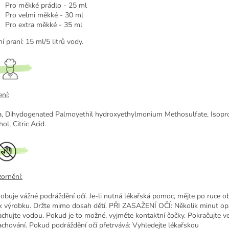
Pro měkké prádlo - 25 ml
Pro velmi měkké - 30 ml
Pro extra měkké - 35 ml
í praní: 15 ml/5 litrů vody.
ní:
, Dihydogenated Palmoyethil hydroxyethylmonium Methosulfate, Isopr
ol, Citric Acid.
ornění:
obuje vážné podráždění očí.
Je-li nutná lékařská pomoc, mějte po ruce o
ek výrobku.
Držte mimo dosah dětí.
PŘI ZASAŽENÍ OČÍ: Několik minut op
achujte vodou.
Pokud je to možné, vyjměte kontaktní čočky.
Pokračujte v
achování.
Pokud podráždění očí přetrvává: Vyhledejte lékařskou