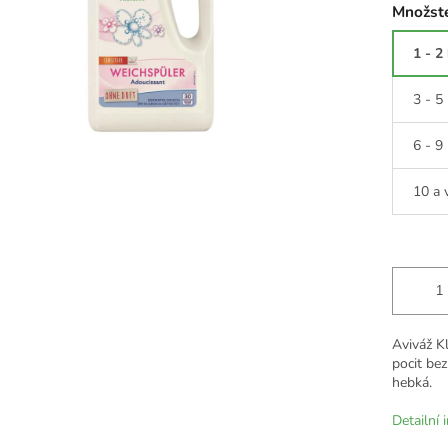
Množste
1 - 2
3 - 5
6 - 9
10 a 
Aviváž K
pocit bez
hebká.
Detailní 