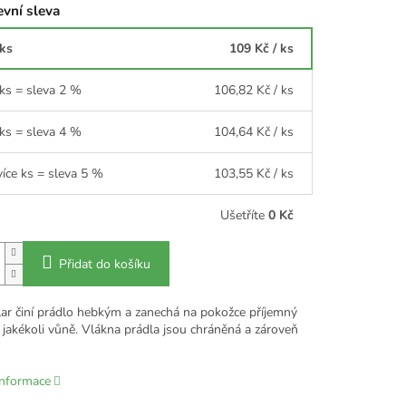
vní sleva
 ks
109 Kč
/ ks
 ks = sleva 2 %
106,82 Kč
/ ks
 ks = sleva 4 %
104,64 Kč
/ ks
více ks = sleva 5 %
103,55 Kč
/ ks
Ušetříte
0 Kč
Přidat do košíku
lar činí prádlo hebkým a zanechá na pokožce příjemný
 jakékoli vůně. Vlákna prádla jsou chráněná a zároveň
informace