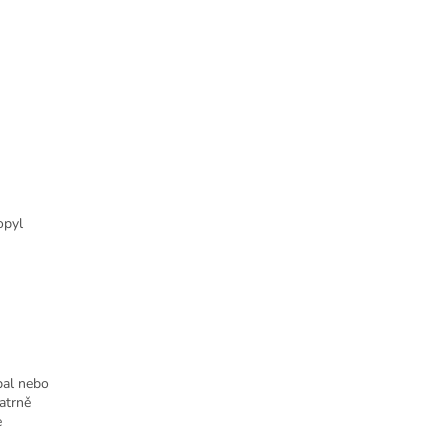
opyl
bal nebo
atrně
e