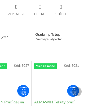
ZEPTAT SE
HLÍDAT
SDÍLET
Osobní přístup
dujeme
Zavolejte kdykoliv
Kód:
6027
Kód:
6021
méně
Více za méně
219 Kč
179 Kč
Další
–6 %
–7 %
produkt
 Prací gel na
ALMAWIN Tekutý prací