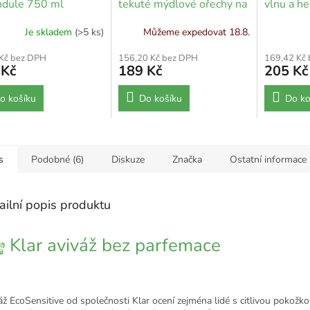
ndule 750 ml
tekuté mýdlové ořechy na
vlnu a h
barevné prádlo bez
Je skladem
(>5 ks)
Můžeme expedovat 18.8.
palmového oleje 750 ml
 Kč bez DPH
156,20 Kč bez DPH
169,42 Kč
 Kč
189 Kč
205 Kč
o košíku
Do košíku
Do ko
s
Podobné (6)
Diskuze
Značka
Ostatní informace
ailní popis produktu
Klar aviváž bez parfemace
áž EcoSensitive od společnosti Klar ocení zejména lidé s citlivou pokožko