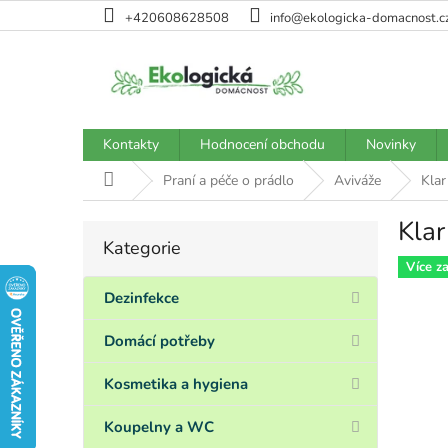
Přejít
+420608628508
info@ekologicka-domacnost.c
na
obsah
Kontakty
Hodnocení obchodu
Novinky
Domů
Praní a péče o prádlo
Aviváže
Kla
Kla
P
Kategorie
Přeskočit
o
kategorie
Více z
s
t
Dezinfekce
r
a
Domácí potřeby
n
n
Kosmetika a hygiena
í
p
Koupelny a WC