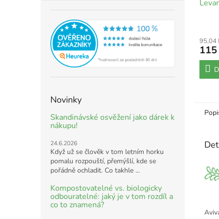
Leva
95,04
115
D
Novinky
Popi
Skandinávské osvěžení jako dárek k
nákupu!
Det
24.6.2026
Když už se člověk v tom letním horku
pomalu rozpouští, přemýšlí, kde se
pořádně ochladit. Co takhle ...
Kompostovatelné vs. biologicky
odbouratelné: jaký je v tom rozdíl a
co to znamená?
Aviv