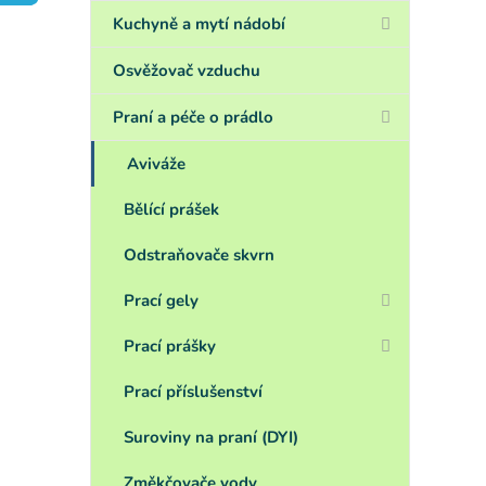
a
n
Kuchyně a mytí nádobí
e
l
Osvěžovač vzduchu
Praní a péče o prádlo
Aviváže
Bělící prášek
Odstraňovače skvrn
Prací gely
Prací prášky
Prací příslušenství
Suroviny na praní (DYI)
Změkčovače vody