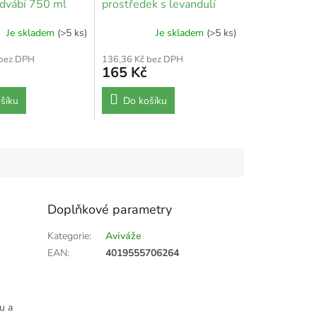
edvábí 750 ml
prostředek s levandulí
750 ml
Je skladem
(>5 ks)
Je skladem
(>5 ks)
 bez DPH
136,36 Kč bez DPH
165 Kč
šíku
Do košíku
Doplňkové parametry
Kategorie
:
Aviváže
EAN
:
4019555706264
u a