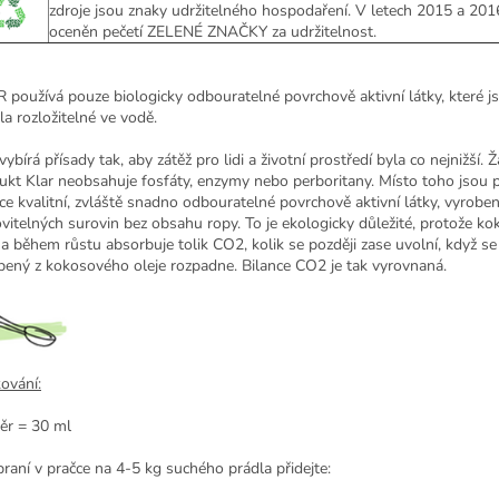
zdroje jsou znaky udržitelného hospodaření.
V letech 2015 a 2016
oceněn pečetí ZELENÉ ZNAČKY za udržitelnost.
 používá pouze biologicky odbouratelné povrchově aktivní látky, které j
la rozložitelné ve vodě.
vybírá přísady tak, aby zátěž pro lidi a životní prostředí byla co nejnižší. 
ukt Klar neobsahuje fosfáty, enzymy nebo perboritany. Místo toho jsou p
ce kvalitní, zvláště snadno odbouratelné povrchově aktivní látky, vyroben
vitelných surovin bez obsahu ropy. To je ekologicky důležité, protože k
a během růstu absorbuje tolik CO2, kolik se později zase uvolní, když se
bený z kokosového oleje rozpadne. Bilance CO2 je tak vyrovnaná.
ování:
ěr = 30 ml
praní v pračce na 4-5 kg ​​suchého prádla přidejte: