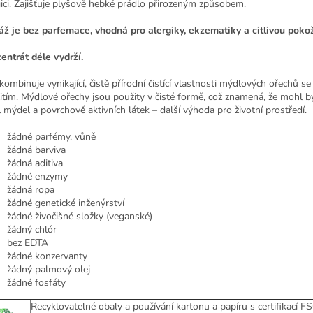
gici. Zajišťuje plyšově hebké prádlo přirozeným způsobem.
áž je bez parfemace, vhodná pro alergiky, ekzematiky a citlivou poko
entrát déle vydrží.
 kombinuje vynikající, čistě přírodní čistící vlastnosti mýdlových ořechů 
itím.
Mýdlové ořechy jsou použity v čisté formě, což znamená, že mohl b
l mýdel a povrchově aktivních látek – další výhoda pro životní prostředí.
žádné parfémy, vůně
žádná barviva
žádná aditiva
žádné enzymy
žádná ropa
žádné genetické inženýrství
žádné živočišné složky (veganské)
žádný chlór
bez EDTA
žádné konzervanty
žádný palmový olej
žádné fosfáty
Recyklovatelné obaly a používání kartonu a papíru s certifikací FS