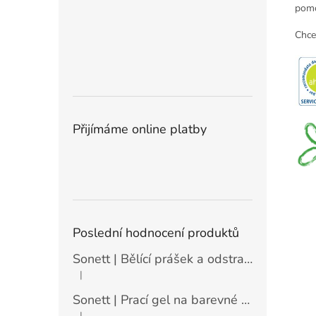
pomo
Chce
Přijímáme online platby
Poslední hodnocení produktů
Sonett | Bělící prášek a odstraňovač skvrn - 900 g
|
Hodnocení produktu je 5 z 5 hvězdiček.
Sonett | Prací gel na barevné prádlo máta a citrón - 10 l
|