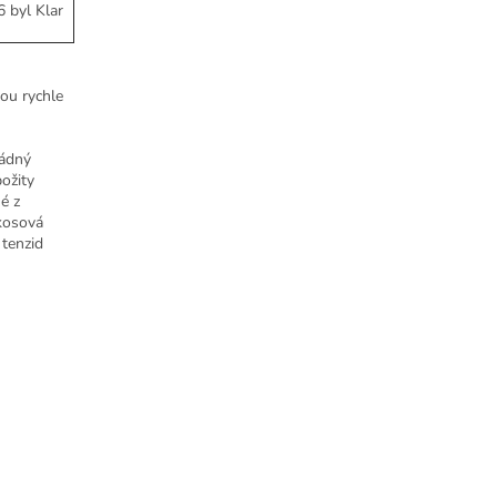
 byl Klar
sou rychle
Žádný
ožity
é z
okosová
 tenzid