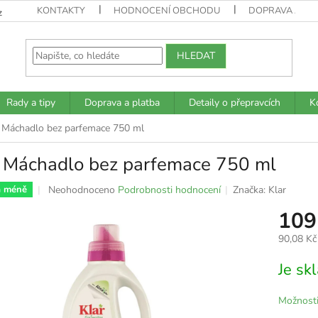
KONTAKTY
HODNOCENÍ OBCHODU
DOPRAVA A PL
z
HLEDAT
Rady a tipy
Doprava a platba
Detaily o přepravcích
K
r Máchadlo bez parfemace 750 ml
r Máchadlo bez parfemace 750 ml
Průměrné
Neohodnoceno
Podrobnosti hodnocení
Značka:
Klar
a méně
hodnocení
109
produktu
je
90,08 Kč
0,0
z
Měrná
Je s
5
cena:
hvězdiček.
Možnosti