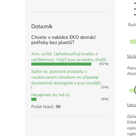
Ručn
Dotazník
Chcete v nabídce EKO domácí
potřeby bez plastů?
Ano, určitě. Upřednostňuji kvalitu a
Slože
udržitelnost, i když jsou produkty dražší.
(92%)
Aqua
Spíše ne, plastové produkty s
Alcoh
recyklovaným obsahem mi připadají
dostatečně ekologické a jsou levnější.
(0%)
Nezajímalo by mě to.
(8%)
Upoz
Počet hlasů:
39
Způs
štít
vypl
vypl