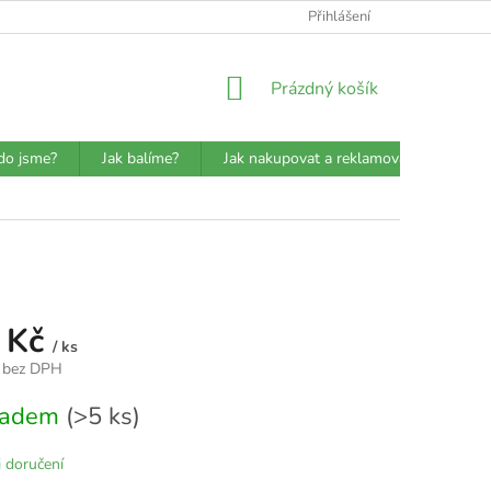
ATBA
DETAILY O PŘEPRAVCÍCH
JAK BALÍME?
Přihlášení
VŠEOBECN
NÁKUPNÍ
Prázdný košík
KOŠÍK
do jsme?
Jak balíme?
Jak nakupovat a reklamovat?
Prů
 Kč
/ ks
 bez DPH
kladem
(>5 ks)
 doručení