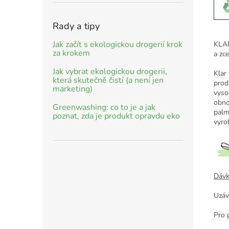
Rady a tipy
Jak začít s ekologickou drogerií krok
KLAR
za krokem
a zce
Jak vybrat ekologickou drogerii,
Klar 
která skutečně čistí (a není jen
prod
marketing)
vyso
obno
Greenwashing: co to je a jak
palm
poznat, zda je produkt opravdu eko
vyro
Dávk
Uzáv
Pro 