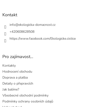
á
p
a
Kontakt
t
í
info
@
ekologicka-domacnost.cz
+420608628508
https://www.facebook.com/Ekologicke.cistice
Pro zajímavost...
Kontakty
Hodnocení obchodu
Doprava a platba
Detaily o přepravcích
Jak balíme?
Všeobecné obchodní podmínky
Podmínky ochrany osobních údajů