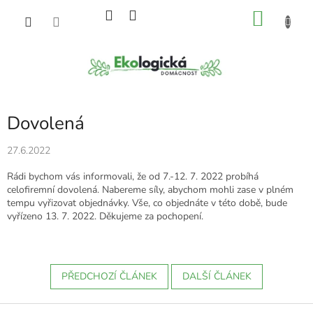
Přejít
NÁKU
na
obsah
KOŠÍK
Dovolená
27.6.2022
Rádi bychom vás informovali, že od 7.-12. 7. 2022 probíhá
celofiremní dovolená. Nabereme síly, abychom mohli zase v plném
tempu vyřizovat objednávky. Vše, co objednáte v této době, bude
vyřízeno 13. 7. 2022. Děkujeme za pochopení.
PŘEDCHOZÍ ČLÁNEK
DALŠÍ ČLÁNEK
Z