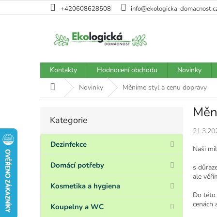
Přejít
+420608628508
info@ekologicka-domacnost.c
na
obsah
Kontakty
Hodnocení obchodu
Novinky
Domů
Novinky
Měníme styl a cenu dopravy
Měn
P
Kategorie
Přeskočit
o
kategorie
21.3.20
s
t
Dezinfekce
Naši mil
r
a
Domácí potřeby
s důraz
n
ale věří
n
Kosmetika a hygiena
Do této
í
cenách a
p
Koupelny a WC