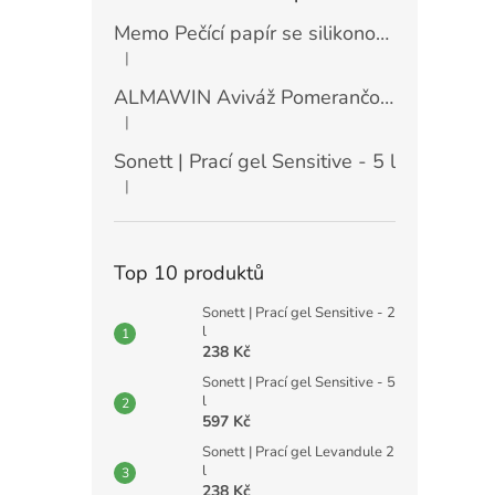
Memo Pečící papír se silikonovou vrstvou (30 ks)
|
Hodnocení produktu je 5 z 5 hvězdiček.
ALMAWIN Aviváž Pomerančový květ 750 ml
|
Hodnocení produktu je 5 z 5 hvězdiček.
Sonett | Prací gel Sensitive - 5 l
|
Hodnocení produktu je 5 z 5 hvězdiček.
Top 10 produktů
Sonett | Prací gel Sensitive - 2
l
238 Kč
Sonett | Prací gel Sensitive - 5
l
597 Kč
Sonett | Prací gel Levandule 2
l
238 Kč