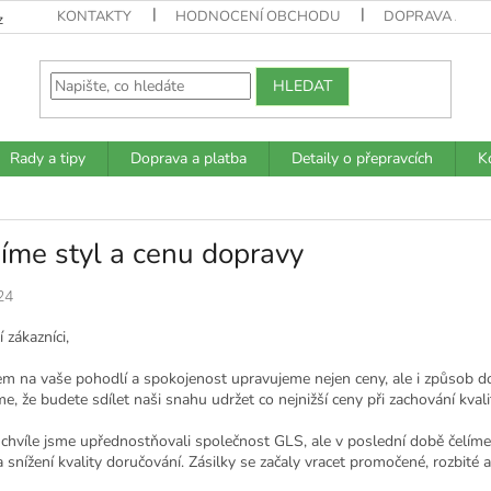
KONTAKTY
HODNOCENÍ OBCHODU
DOPRAVA A PL
z
HLEDAT
Rady a tipy
Doprava a platba
Detaily o přepravcích
K
íme styl a cenu dopravy
24
í zákazníci,
em na vaše pohodlí a spokojenost upravujeme nejen ceny, ale i způsob dop
me, že budete sdílet naši snahu udržet co nejnižší ceny při zachování kvali
 chvíle jsme upřednostňovali společnost GLS, ale v poslední době čelím
 snížení kvality doručování. Zásilky se začaly vracet promočené, rozbité 