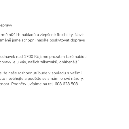
řepravy
ě nižších nákladů a zlepšené flexibility. Navíc
to změně jsme schopni nadále poskytovat dopravu
jednávek nad 1700 Kč jsme prozatím také nabídli
ravy je u vás, našich zákazníků, oblíbenější.
e, že naše rozhodnutí bude v souladu s vašimi
roto neváhejte a podělte se s námi o své názory.
ušenost. Podněty uvítáme na tel. 608 628 508