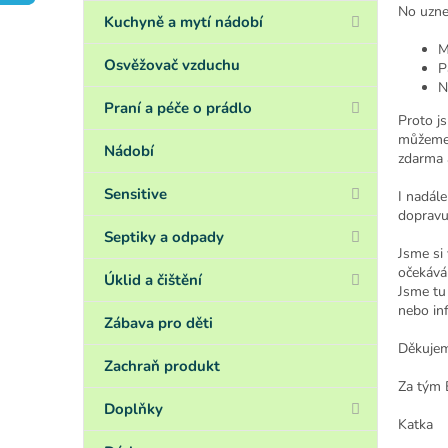
a
No uzne
n
Kuchyně a mytí nádobí
e
M
l
Osvěžovač vzduchu
P
N
Praní a péče o prádlo
Proto js
můžeme 
Nádobí
zdarma a
Sensitive
I nadál
dopravu 
Septiky a odpady
Jsme si
očekáván
Úklid a čištění
Jsme tu 
nebo in
Zábava pro děti
Děkujem
Zachraň produkt
Za tým 
Doplňky
Katka