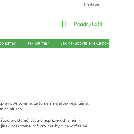
ATBA
DETAILY O PŘEPRAVCÍCH
JAK BALÍME?
Přihlášení
VŠEOBECN
NÁKUPNÍ
Prázdný košík
KOŠÍK
do jsme?
Jak balíme?
Jak nakupovat a reklamovat?
Prů
ravy. Ano, víme, že to není nejzábavnější téma,
tních služeb.
e řadě problémů, včetně nepříznivých změn v
a jinak poškozené, což pro nás bylo neudržitelné.