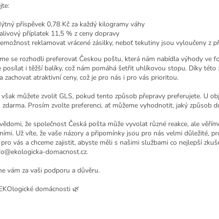
jte:
ýtný příspěvek 0,78 Kč za každý kilogramy váhy
alivový příplatek 11,5 % z ceny dopravy
emožnost reklamovat vrácené zásilky, neboť tekutiny jsou vyloučeny z p
me se rozhodli preferovat Českou poštu, která nám nabídla výhody ve form
posílat i těžší balíky, což nám pomáhá šetřit uhlíkovou stopu. Díky té
 zachovat atraktivní ceny, což je pro nás i pro vás prioritou.
e však můžete zvolit GLS, pokud tento způsob přepravy preferujete. U ob
zdarma. Prosím zvolte preferenci, ať můžeme vyhodnotit, jaký způsob dop
 vědomi, že společnost Česká pošta může vyvolat různé reakce, ale věřím
ími. Už víte, že vaše názory a připomínky jsou pro nás velmi důležité, p
pro vás a chceme zajistit, abyste měli s našimi službami co nejlepší zk
fo@ekologicka-domacnost.cz.
e vám za vaši podporu a důvěru.
EKOlogické domácnosti 🌿