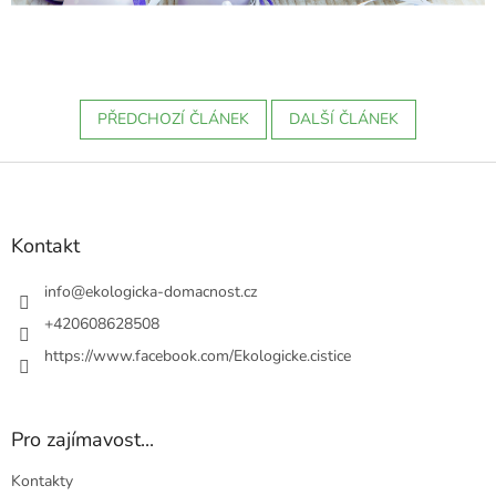
PŘEDCHOZÍ ČLÁNEK
DALŠÍ ČLÁNEK
Z
á
p
a
Kontakt
t
í
info
@
ekologicka-domacnost.cz
+420608628508
https://www.facebook.com/Ekologicke.cistice
Pro zajímavost...
Kontakty