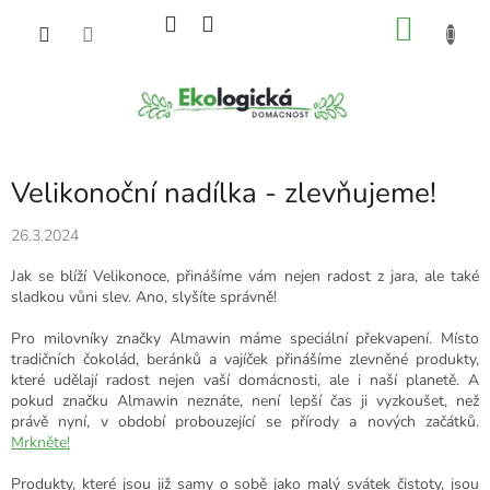
Přejít
NÁKU
na
obsah
KOŠÍK
Velikonoční nadílka - zlevňujeme!
26.3.2024
Jak se blíží Velikonoce, přinášíme vám nejen radost z jara, ale také
sladkou vůni slev. Ano, slyšíte správně!
Pro milovníky značky Almawin máme speciální překvapení. Místo
tradičních čokolád, beránků a vajíček přinášíme zlevněné produkty,
které udělají radost nejen vaší domácnosti, ale i naší planetě. A
pokud značku Almawin neznáte, není lepší čas ji vyzkoušet, než
právě nyní, v období probouzející se přírody a nových začátků.
Mrkněte!
Produkty, které jsou již samy o sobě jako malý svátek čistoty, jsou