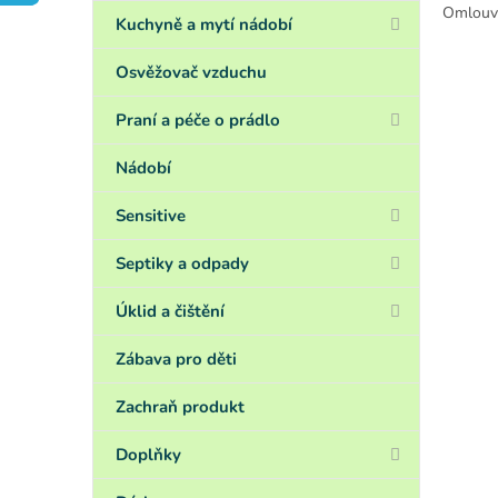
a
Omlouvá
n
Kuchyně a mytí nádobí
e
l
Osvěžovač vzduchu
Praní a péče o prádlo
Nádobí
Sensitive
Septiky a odpady
Úklid a čištění
Zábava pro děti
Zachraň produkt
Doplňky