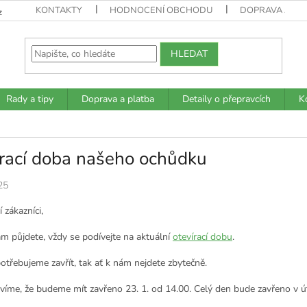
KONTAKTY
HODNOCENÍ OBCHODU
DOPRAVA A PL
z
HLEDAT
Rady a tipy
Doprava a platba
Detaily o přepravcích
K
írací doba našeho ochůdku
25
í zákazníci,
ám půjdete, vždy se podívejte na aktuální
otevírací dobu
.
otřebujeme zavřít, tak ať k nám nejdete zbytečně.
víme, že budeme mít zavřeno 23. 1. od 14.00. Celý den bude zavřeno v úte