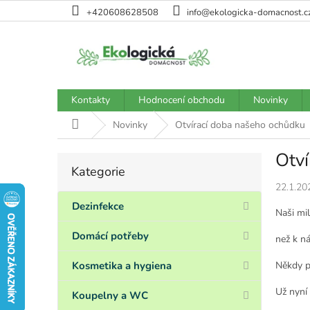
Přejít
+420608628508
info@ekologicka-domacnost.c
na
obsah
Kontakty
Hodnocení obchodu
Novinky
Domů
Novinky
Otvírací doba našeho ochůdku
Otv
P
Kategorie
Přeskočit
o
kategorie
22.1.20
s
t
Dezinfekce
Naši mil
r
a
Domácí potřeby
než k n
n
n
Někdy p
Kosmetika a hygiena
í
Už nyní 
p
Koupelny a WC