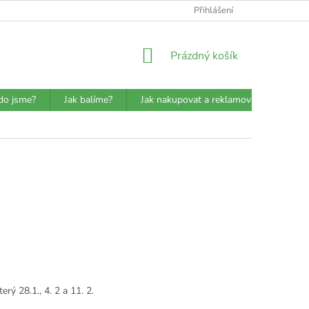
ATBA
DETAILY O PŘEPRAVCÍCH
JAK BALÍME?
Přihlášení
VŠEOBECN
NÁKUPNÍ
Prázdný košík
KOŠÍK
do jsme?
Jak balíme?
Jak nakupovat a reklamovat?
Prů
rý 28.1., 4. 2 a 11. 2.