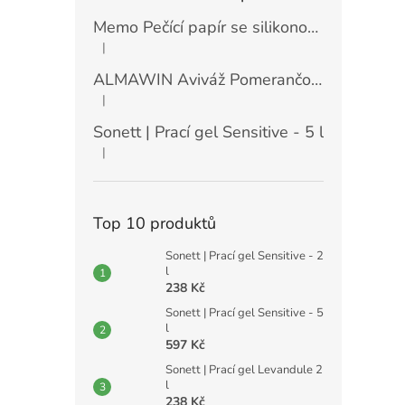
Memo Pečící papír se silikonovou vrstvou (30 ks)
|
Hodnocení produktu je 5 z 5 hvězdiček.
ALMAWIN Aviváž Pomerančový květ 750 ml
|
Hodnocení produktu je 5 z 5 hvězdiček.
Sonett | Prací gel Sensitive - 5 l
|
Hodnocení produktu je 5 z 5 hvězdiček.
Top 10 produktů
Sonett | Prací gel Sensitive - 2
l
238 Kč
Sonett | Prací gel Sensitive - 5
l
597 Kč
Sonett | Prací gel Levandule 2
l
238 Kč