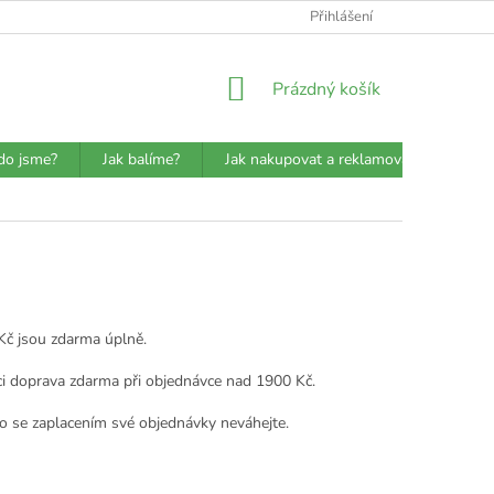
ATBA
DETAILY O PŘEPRAVCÍCH
JAK BALÍME?
Přihlášení
VŠEOBECN
NÁKUPNÍ
Prázdný košík
KOŠÍK
do jsme?
Jak balíme?
Jak nakupovat a reklamovat?
Prů
Kč jsou zdarma úplně.
akci doprava zdarma při objednávce nad 1900 Kč.
to se zaplacením své objednávky neváhejte.