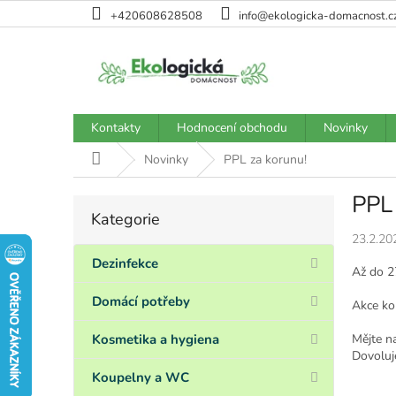
Přejít
+420608628508
info@ekologicka-domacnost.c
na
obsah
Kontakty
Hodnocení obchodu
Novinky
Domů
Novinky
PPL za korunu!
PPL 
P
Kategorie
Přeskočit
o
kategorie
23.2.20
s
t
Dezinfekce
Až do 2
r
a
Domácí potřeby
Akce ko
n
n
Mějte n
Kosmetika a hygiena
Dovoluje
í
p
Koupelny a WC