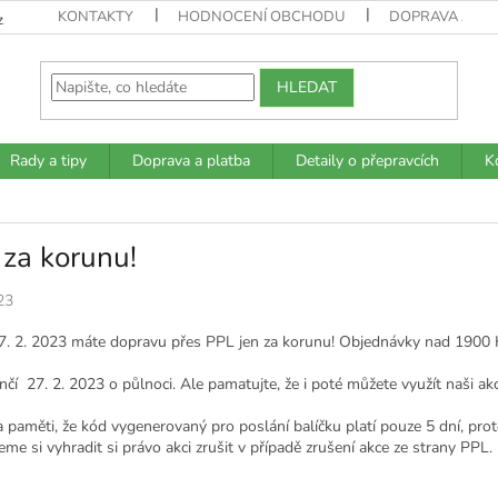
KONTAKTY
HODNOCENÍ OBCHODU
DOPRAVA A PL
z
HLEDAT
Rady a tipy
Doprava a platba
Detaily o přepravcích
K
za korunu!
23
7. 2. 2023 máte dopravu přes PPL jen za korunu! Objednávky nad 1900 
nčí 27. 2. 2023 o půlnoci. Ale pamatujte, že i poté můžete využít naši 
a paměti, že kód vygenerovaný pro poslání balíčku platí pouze 5 dní, pro
me si vyhradit si právo akci zrušit v případě zrušení akce ze strany PPL.