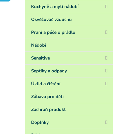
a
n
Kuchyně a mytí nádobí
e
l
Osvěžovač vzduchu
Praní a péče o prádlo
Nádobí
Sensitive
Septiky a odpady
Úklid a čištění
Zábava pro děti
Zachraň produkt
Doplňky