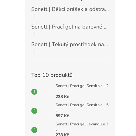
Sonett | Bělící prášek a odstraňovač skvrn - 900 g
|
Hodnocení produktu je 5 z 5 hvězdiček.
Sonett | Prací gel na barevné prádlo máta a citrón - 10 l
|
Hodnocení produktu je 5 z 5 hvězdiček.
Sonett | Tekutý prostředek na nádobí Sensitive - 10 l
|
Hodnocení produktu je 5 z 5 hvězdiček.
Top 10 produktů
Sonett | Prací gel Sensitive - 2
l
238 Kč
Sonett | Prací gel Sensitive - 5
l
597 Kč
Sonett | Prací gel Levandule 2
l
238 Kč