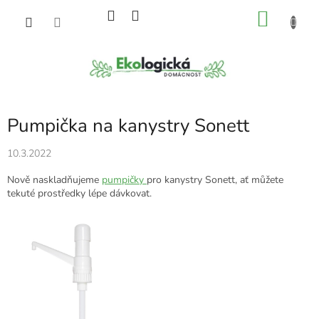
Přejít
NÁKU
na
obsah
KOŠÍK
Pumpička na kanystry Sonett
10.3.2022
Nově naskladňujeme
pumpičky
pro kanystry Sonett, ať můžete
tekuté prostředky lépe dávkovat.