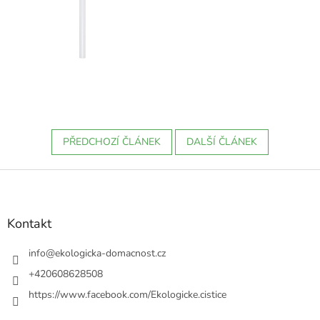
PŘEDCHOZÍ ČLÁNEK
DALŠÍ ČLÁNEK
Z
á
p
a
Kontakt
t
í
info
@
ekologicka-domacnost.cz
+420608628508
https://www.facebook.com/Ekologicke.cistice