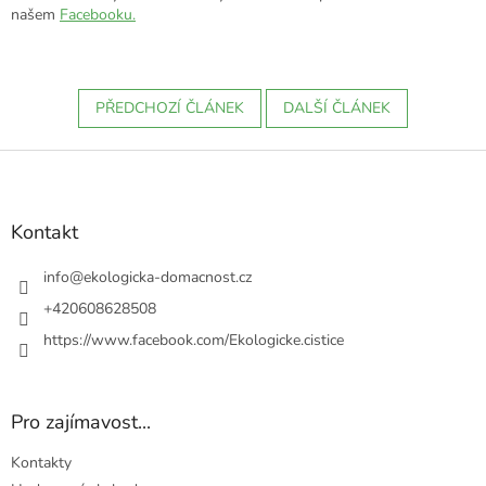
našem
Facebooku.
PŘEDCHOZÍ ČLÁNEK
DALŠÍ ČLÁNEK
Z
á
p
a
Kontakt
t
í
info
@
ekologicka-domacnost.cz
+420608628508
https://www.facebook.com/Ekologicke.cistice
Pro zajímavost...
Kontakty