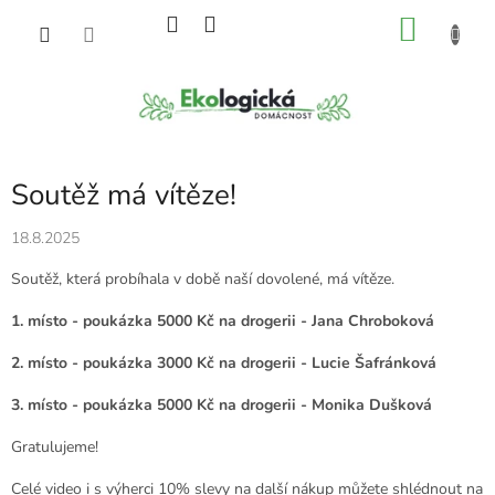
Přejít
NÁKU
na
obsah
KOŠÍK
Soutěž má vítěze!
18.8.2025
Soutěž, která probíhala v době naší dovolené, má vítěze.
1. místo - poukázka 5000 Kč na drogerii - Jana Chroboková
2. místo - poukázka 3000 Kč na drogerii - Lucie Šafránková
3. místo - poukázka 5000 Kč na drogerii - Monika Dušková
Gratulujeme!
Celé video i s výherci 10% slevy na další nákup můžete shlédnout na