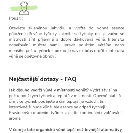
Použití:
Otevřete skleněnou lahvičku a vložte do vonné esence
přiložené dřevěné tyčinky. Jakmile se tyčinky nasají, začne se
místností šířit příjemná a dobře dávkovaná vůně. Intenzitu
odpařování můžete sami upravit použitím většího nebo
menšího počtu tyčinek – pokud je navíc občas otočíte, intenzita
vůně se opětovně obnoví.
Nejčastější dotazy - FAQ
Jak dlouho vydrží vůně v místnosti vonět?
Výdrž závisí na
počtu použitých tyčinek a teplotě v místnosti. Obecně platí, že
čím více tyčinek použijete a čím teplejší je vzduch, tím
intenzivnější bude vůně, ale esence se odpaří rychleji.
Pravidelným otáčením tyčinek zajistíte kontinuální uvolňování
aroma.
V čem je tato organická vůně lepší než levnější alternativy