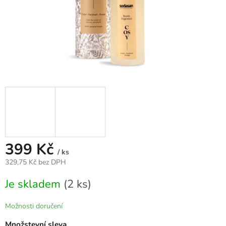
399 Kč
/ ks
329,75 Kč bez DPH
Měrná
Je skladem
(2 ks)
cena:
Možnosti doručení
Množstevní sleva