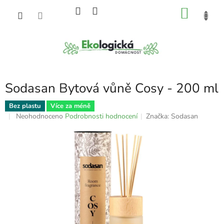
Přejít
NÁKU
na
obsah
KOŠÍK
Sodasan Bytová vůně Cosy - 200 ml
Bez plastu
Více za méně
Průměrné
Neohodnoceno
Podrobnosti hodnocení
Značka:
Sodasan
hodnocení
produktu
je
0,0
z
5
hvězdiček.