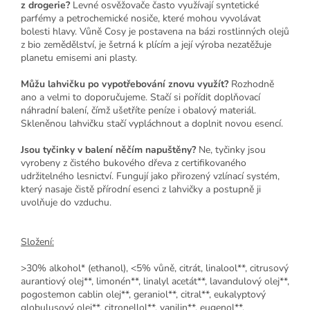
z drogerie?
Levné osvěžovače často využívají syntetické
parfémy a petrochemické nosiče, které mohou vyvolávat
bolesti hlavy. Vůně Cosy je postavena na bázi rostlinných olejů
z bio zemědělství, je šetrná k plícím a její výroba nezatěžuje
planetu emisemi ani plasty.
Můžu lahvičku po vypotřebování znovu využít?
Rozhodně
ano a velmi to doporučujeme. Stačí si pořídit doplňovací
náhradní balení, čímž ušetříte peníze i obalový materiál.
Skleněnou lahvičku stačí vypláchnout a doplnit novou esencí.
Jsou tyčinky v balení něčím napuštěny?
Ne, tyčinky jsou
vyrobeny z čistého bukového dřeva z certifikovaného
udržitelného lesnictví. Fungují jako přirozený vzlínací systém,
který nasaje čistě přírodní esenci z lahvičky a postupně ji
uvolňuje do vzduchu.
Složení:
>30% alkohol* (ethanol), <5% vůně, citrát, linalool**, citrusový
aurantiový olej**, limonén**, linalyl acetát**, lavandulový olej**,
pogostemon cablin olej**, geraniol**, citral**, eukalyptový
globulusový olej**, citronellol**, vanilin**, eugenol**.