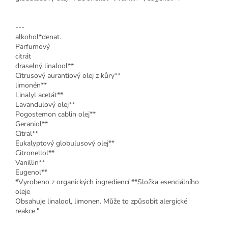
---
alkohol*denat.
Parfumový
citrát
draselný linalool**
Citrusový aurantiový olej z kůry**
limonén**
Linalyl acetát**
Lavandulový olej**
Pogostemon cablin olej**
Geraniol**
Citral**
Eukalyptový globulusový olej**
Citronellol**
Vanillin**
Eugenol**
*Vyrobeno z organických ingrediencí **Složka esenciálního
oleje
Obsahuje linalool, limonen. Může to způsobit alergické
reakce."