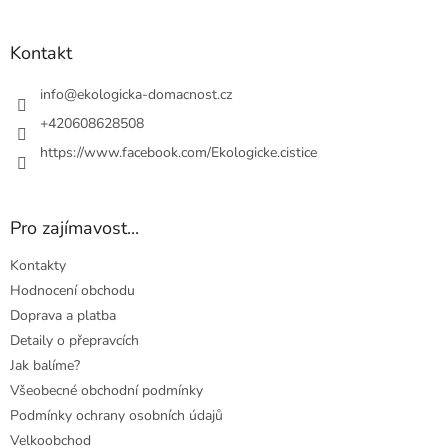
á
p
a
Kontakt
t
í
info
@
ekologicka-domacnost.cz
+420608628508
https://www.facebook.com/Ekologicke.cistice
Pro zajímavost...
Kontakty
Hodnocení obchodu
Doprava a platba
Detaily o přepravcích
Jak balíme?
Všeobecné obchodní podmínky
Podmínky ochrany osobních údajů
Velkoobchod