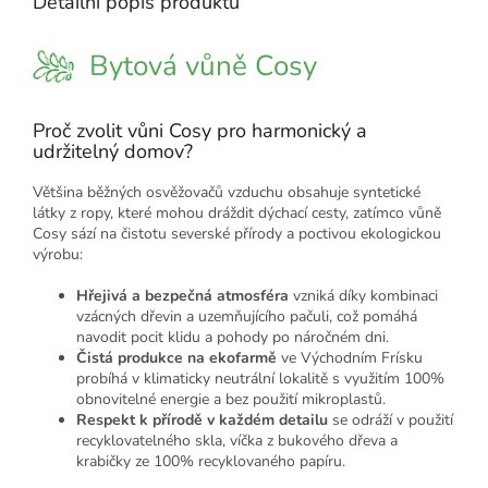
Detailní popis produktu
Bytová vůně Cosy
Proč zvolit vůni Cosy pro harmonický a
udržitelný domov?
Většina běžných osvěžovačů vzduchu obsahuje syntetické
látky z ropy, které mohou dráždit dýchací cesty, zatímco vůně
Cosy sází na čistotu severské přírody a poctivou ekologickou
výrobu:
Hřejivá a bezpečná atmosféra
vzniká díky kombinaci
vzácných dřevin a uzemňujícího pačuli, což pomáhá
navodit pocit klidu a pohody po náročném dni.
Čistá produkce na ekofarmě
ve Východním Frísku
probíhá v klimaticky neutrální lokalitě s využitím 100%
obnovitelné energie a bez použití mikroplastů.
Respekt k přírodě v každém detailu
se odráží v použití
recyklovatelného skla, víčka z bukového dřeva a
krabičky ze 100% recyklovaného papíru.