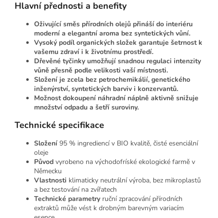
Hlavní přednosti a benefity
Oživující směs přírodních olejů přináší do interiéru
moderní a elegantní aroma bez syntetických vůní.
Vysoký podíl organických složek garantuje šetrnost k
vašemu zdraví i k životnímu prostředí.
Dřevěné tyčinky umožňují snadnou regulaci intenzity
vůně přesně podle velikosti vaší místnosti.
Složení je zcela bez petrochemikálií, genetického
inženýrství, syntetických barviv i konzervantů.
Možnost dokoupení náhradní náplně aktivně snižuje
množství odpadu a šetří suroviny.
Technické specifikace
Složení
95 % ingrediencí v BIO kvalitě, čisté esenciální
oleje
Původ
vyrobeno na východofríské ekologické farmě v
Německu
Vlastnosti
klimaticky neutrální výroba, bez mikroplastů
a bez testování na zvířatech
Technické parametry
ruční zpracování přírodních
extraktů může vést k drobným barevným variacím
esence