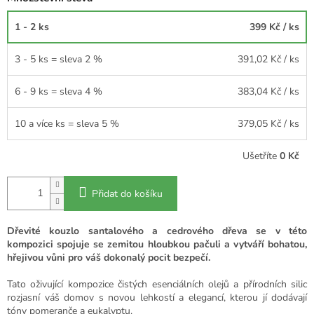
1 - 2 ks
399 Kč
/ ks
3 - 5 ks = sleva 2 %
391,02 Kč
/ ks
6 - 9 ks = sleva 4 %
383,04 Kč
/ ks
10 a více ks = sleva 5 %
379,05 Kč
/ ks
Ušetříte
0 Kč
Přidat do košíku
Dřevité kouzlo santalového a cedrového dřeva se v této
kompozici spojuje se zemitou hloubkou pačuli a vytváří bohatou,
hřejivou vůni pro váš dokonalý pocit bezpečí.
Tato oživující kompozice čistých esenciálních olejů a přírodních silic
rozjasní váš domov s novou lehkostí a elegancí, kterou jí dodávají
tóny pomeranče a eukalyptu.