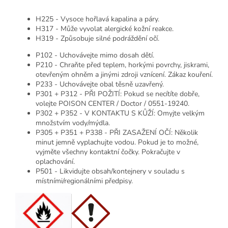
H225 - Vysoce hořlavá kapalina a páry.
H317 - Může vyvolat alergické kožní reakce.
H319 - Způsobuje silné podráždění očí.
P102 - Uchovávejte mimo dosah dětí.
P210 - Chraňte před teplem, horkými povrchy, jiskrami,
otevřeným ohněm a jinými zdroji vznícení. Zákaz kouření.
P233 - Uchovávejte obal těsně uzavřený.
P301 + P312 - PŘI POŽITÍ: Pokud se necítíte dobře,
volejte POISON CENTER / Doctor / 0551-19240.
P302 + P352 - V KONTAKTU S KŮŽÍ: Omyjte velkým
množstvím vody/mýdla.
P305 + P351 + P338 - PŘI ZASAŽENÍ OČÍ: Několik
minut jemně vyplachujte vodou. Pokud je to možné,
vyjměte všechny kontaktní čočky. Pokračujte v
oplachování.
P501 - Likvidujte obsah/kontejnery v souladu s
místními/regionálními předpisy.