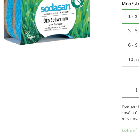
Množste
1 - 2
3 - 5
6 - 9
10 a 
Dvouvrst
savá a ú
recyklov
Detailní 