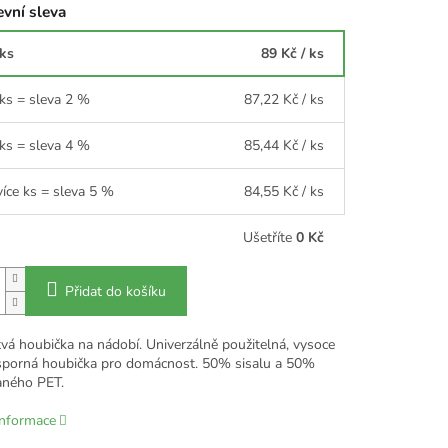
vní sleva
 ks
89 Kč
/ ks
 ks = sleva 2 %
87,22 Kč
/ ks
 ks = sleva 4 %
85,44 Kč
/ ks
více ks = sleva 5 %
84,55 Kč
/ ks
Ušetříte
0 Kč
Přidat do košíku
vá houbička na nádobí. Univerzálně použitelná, vysoce
sporná houbička pro domácnost. 50% sisalu a 50%
aného PET.
informace