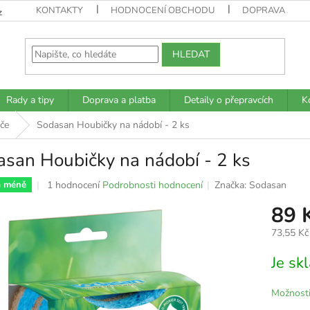
KONTAKTY
HODNOCENÍ OBCHODU
DOPRAVA A PL
z
HLEDAT
Rady a tipy
Doprava a platba
Detaily o přepravcích
K
če
Sodasan Houbičky na nádobí - 2 ks
san Houbičky na nádobí - 2 ks
Průměrné
1 hodnocení
Podrobnosti hodnocení
Značka:
Sodasan
a méně
hodnocení
89 
produktu
je
73,55 Kč
5,0
z
Měrná
Je s
5
cena:
hvězdiček.
Možnosti