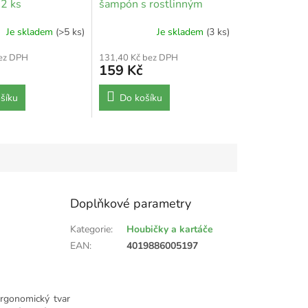
 2 ks
šampón s rostlinným
proteinem - 60 g
Je skladem
(>5 ks)
Je skladem
(3 ks)
bez DPH
131,40 Kč bez DPH
159 Kč
šíku
Do košíku
Doplňkové parametry
Kategorie
:
Houbičky a kartáče
EAN
:
4019886005197
Ergonomický tvar