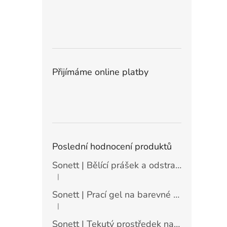
Přijímáme online platby
Poslední hodnocení produktů
Sonett | Bělící prášek a odstraňovač skvrn - 900 g
|
Hodnocení produktu je 5 z 5 hvězdiček.
Sonett | Prací gel na barevné prádlo máta a citrón - 10 l
|
Hodnocení produktu je 5 z 5 hvězdiček.
Sonett | Tekutý prostředek na nádobí Sensitive - 10 l