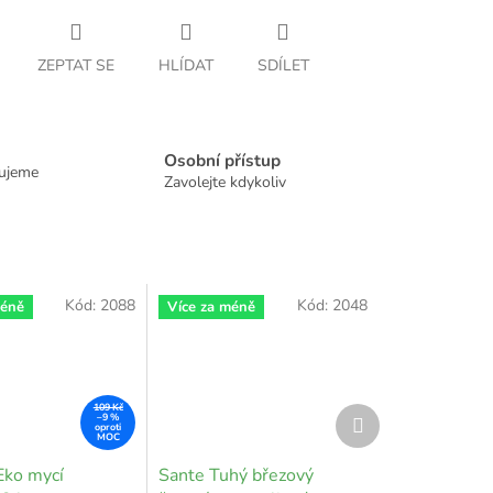
ZEPTAT SE
HLÍDAT
SDÍLET
Osobní přístup
dujeme
Zavolejte kdykoliv
Kód:
2088
Kód:
2048
méně
Více za méně
109 Kč
Další
–9 %
produkt
Eko mycí
Sante Tuhý březový