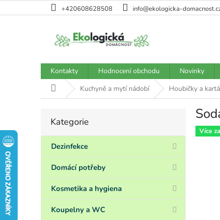
Přejít
+420608628508
info@ekologicka-domacnost.c
na
obsah
Kontakty
Hodnocení obchodu
Novinky
Domů
Kuchyně a mytí nádobí
Houbičky a kartá
Soda
P
Kategorie
Přeskočit
o
kategorie
Více z
s
t
Dezinfekce
r
a
Domácí potřeby
n
n
Kosmetika a hygiena
í
p
Koupelny a WC