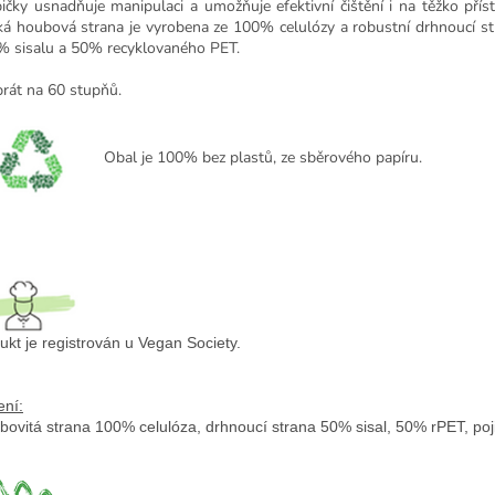
ičky usnadňuje manipulaci a umožňuje efektivní čištění i na těžko přís
á houbová strana je vyrobena ze 100% celulózy a robustní drhnoucí st
% sisalu a 50% recyklovaného PET.
prát na 60 stupňů.
Obal je
100% bez plastů,
ze sběrového papíru.
ukt je registrován u Vegan Society. 
ení:
bovitá strana 100% celulóza, drhnoucí strana 50% sisal, 50% rPET, poj