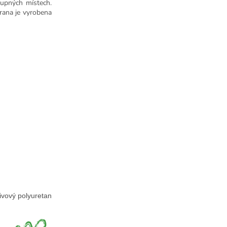
tupných místech.
rana je vyrobena
ivový polyuretan