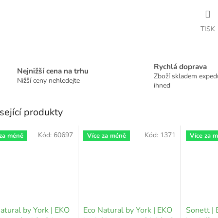
TISK
Rychlá doprava
Nejnižší cena na trhu
Zboží skladem expe
Nižší ceny nehledejte
ihned
sející produkty
Kód:
60697
Kód:
1371
 za méně
Více za méně
Více za 
atural by York | EKO
Eco Natural by York | EKO
Sonett | 