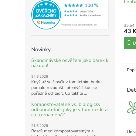
houba
35,54
43 
D
Novinky
Skandinávské osvěžení jako dárek k
nákupu!
Popi
24.6.2026
Když už se člověk v tom letním horku
pomalu rozpouští, přemýšlí, kde se
Det
pořádně ochladit. Co takhle ...
Kompostovatelné vs. biologicky
odbouratelné: jaký je v tom rozdíl a
co to znamená?
21.6.2026
Rozdíl mezi kompostovatelným a
Univ