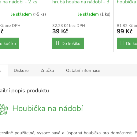
 na nádobí - 2 ks
hrubá houba na nádobí - 3
houbička
ks
Je skladem
(>5 ks)
Je skladem
(1 ks)
 Kč bez DPH
32,23 Kč bez DPH
81,82 Kč 
Kč
39 Kč
99 Kč
o košíku
Do košíku
Do ko
s
Diskuze
Značka
Ostatní informace
ailní popis produktu
Houbička na nádobí
erzálně použitelná, vysoce savá a úsporná houbička pro domácnost. 