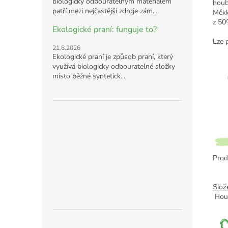
biologicky odbouratelným materiálem
houb
patří mezi nejčastější zdroje zám...
Měkk
z 50
Ekologické praní: funguje to?
Lze 
21.6.2026
Ekologické praní je způsob praní, který
využívá biologicky odbouratelné složky
místo běžné syntetick...
Prod
Slož
 Hou