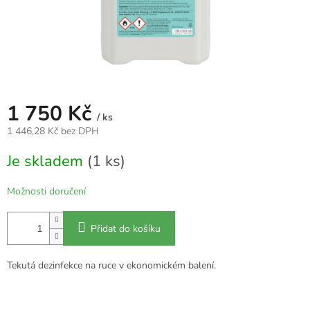
1 750 Kč
/ ks
1 446,28 Kč bez DPH
Měrná
Je skladem
(1 ks)
cena:
Možnosti doručení
Přidat do košíku
Tekutá dezinfekce na ruce v ekonomickém balení.