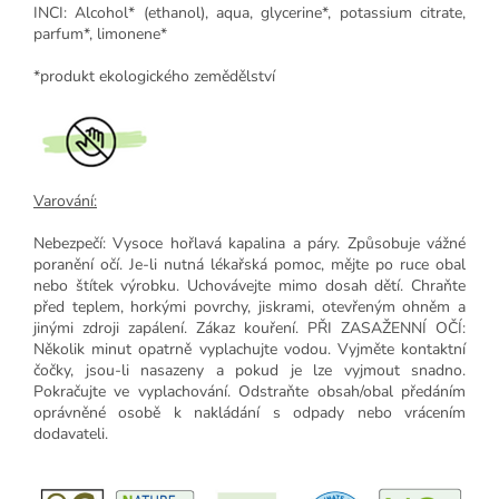
INCI: Alcohol* (ethanol), aqua, glycerine*, potassium citrate,
parfum*, limonene*
*produkt ekologického zemědělství
Varování:
Nebezpečí: Vysoce hořlavá kapalina a páry. Způsobuje vážné
poranění očí. Je-li nutná lékařská pomoc, mějte po ruce obal
nebo štítek výrobku. Uchovávejte mimo dosah dětí. Chraňte
před teplem, horkými povrchy, jiskrami, otevřeným ohněm a
jinými zdroji zapálení. Zákaz kouření. PŘI ZASAŽENNÍ OČÍ:
Několik minut opatrně vyplachujte vodou. Vyjměte kontaktní
čočky, jsou-li nasazeny a pokud je lze vyjmout snadno.
Pokračujte ve vyplachování. Odstraňte obsah/obal předáním
oprávněné osobě k nakládání s odpady nebo vrácením
dodavateli.