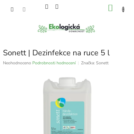
Přejít
NÁKU
na
obsah
KOŠÍK
Sonett | Dezinfekce na ruce 5 l
Průměrné
Neohodnoceno
Podrobnosti hodnocení
Značka:
Sonett
hodnocení
produktu
je
0,0
z
5
hvězdiček.