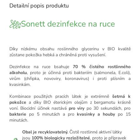
Detailní popis produktu
Sonett dezinfekce na ruce
Díky nízkému obsahu roslinného glycerinu v BIO kvalitě
zůstane pokožka hebká a chráněná proti vysušení.
Dezinfekce na ruce bsahuje
70 % čistého rostlinného
alkoholu
, proto je účinná proti bakteriím (salmonela, E.coli),
virům (chřipka, novoviry, koronavirus) i proti plísním a
kvasinkám.
Kombinace použitých pracích látek je extrémně
šetrná k
pokožce
a díky BIO éterickým olejům z bergamotu krásně
voní. Biocidní účinek nastává
pro viry
po 30 sekundách, pro
bakterie
po 5 minutách a pro
kvasinky a houby
po 15
minutách.
Obal je recyklovatelný.
Čistě rostlinné aktivní látky
jsou
100% biologicky rozložitelné
, proto je přípravek