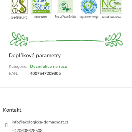
Doplňkové parametry
Kategorie
:
Dezinfekce na ruce
EAN
:
4007547209305
Z
á
p
a
Kontakt
t
í
info
@
ekologicka-domacnost.cz
+420608628508