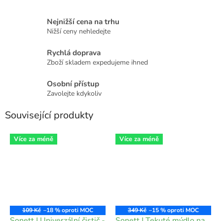
Nejnižší cena na trhu
Nižší ceny nehledejte
Rychlá doprava
Zboží skladem expedujeme ihned
Osobní přístup
Zavolejte kdykoliv
Související produkty
Více za méně
Více za méně
109 Kč
–18 %
349 Kč
–15 %
Sonett | Univerzální čistič -
Sonett | Tekuté mýdlo na