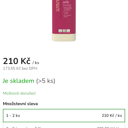
210 Kč
/ ks
173,55 Kč bez DPH
Měrná
Je skladem
(>5 ks)
cena:
Možnosti doručení
Množstevní sleva
1 - 2 ks
210 Kč
/ ks