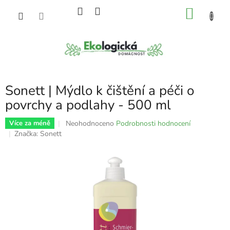
Přejít
NÁKU
na
obsah
KOŠÍK
Sonett | Mýdlo k čištění a péči o
povrchy a podlahy - 500 ml
Průměrné
Neohodnoceno
Podrobnosti hodnocení
Více za méně
hodnocení
Značka:
Sonett
produktu
je
0,0
z
5
hvězdiček.