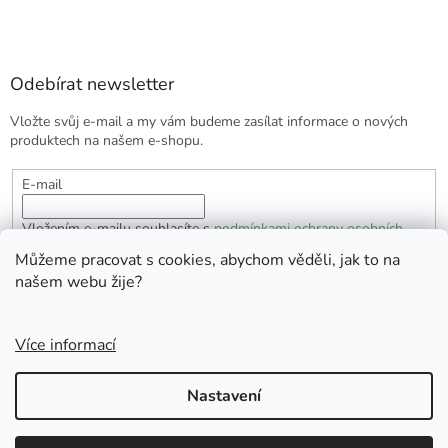
Odebírat newsletter
Vložte svůj e-mail a my vám budeme zasílat informace o nových
produktech na našem e-shopu.
E-mail
Vložením e-mailu souhlasíte s
podmínkami ochrany osobních
údajů
Můžeme pracovat s cookies, abychom věděli, jak to na
našem webu žije?
PŘIHLÁSIT SE
Více informací
Vytvořil Shoptet
Nastavení
Copyright 2026
EKOlogická domácnost
. Všechna práva