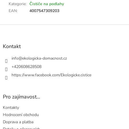
Kategorie
:
Čističe na podlahy
EAN
:
4007547309203
Z
á
p
a
Kontakt
t
í
info
@
ekologicka-domacnost.cz
+420608628508
https://www.facebook.com/Ekologicke.cistice
Pro zajímavost...
Kontakty
Hodnocení obchodu
Doprava a platba