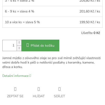
3 - 5 ks = sleva 2 %
205,80 Kč
/ ks
6 - 9 ks = sleva 4 %
201,60 Kč
/ ks
10 a více ks = sleva 5 %
199,50 Kč
/ ks
Ušetříte
0 Kč
Přidat do košíku
Jemné mýdlo
z olivového oleje se pro své mírně zvlhčující vlastnosti
velmi dobře hodí k péči o netěsnící podlahy z keramiky, kamene,
dřeva a korku.
Detailní informace
ZEPTAT SE
HLÍDAT
SDÍLET