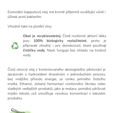
Esenciální kajeputový olej má kromě příjemně osvěžující vůně i
účinek proti bakteriím.
Vhodné také na plstění vlny.
Obal je recyklovatelný.
Čistě rostlinné aktivní látky
jsou
100% biologicky rozložitelné
, proto je
přípravek vhodný i pro domácnosti, které používají
čističku vody.
Navíc funguje bez ohledu na tvrdost
vody.
Čistý olivový olej z kontrolovaného ekologického pěstování je
zpracován s hydroxidem draselným v jednoduchém procesu
bez vnějšího přívodu energie, za vzniku jemného čisticího
mýdla. Ethanol, získaný fermentací rostlinného škrobu nebo
sladkých vedlejších produktů, jako je melasa, pomáhá udržovat
mýdlo tekuté, což umožňuje vysokou koncentraci v tekutém
produktu.