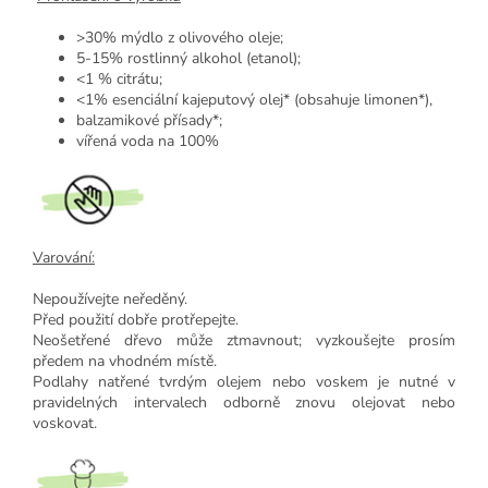
>30% mýdlo z olivového oleje;
5-15% rostlinný alkohol (etanol);
<1 % citrátu;
<1% esenciální kajeputový olej* (obsahuje limonen*),
balzamikové přísady*;
vířená voda na 100%
Varování:
Nepoužívejte neředěný.
Před použití dobře protřepejte.
Neošetřené dřevo může ztmavnout; vyzkoušejte prosím
předem na vhodném místě.
Podlahy natřené tvrdým olejem nebo voskem je nutné v
pravidelných intervalech odborně znovu olejovat nebo
voskovat.