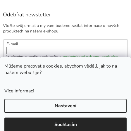
Odebírat newsletter
Vložte svůj e-mail a my vám budeme zasílat informace o nových
produktech na našem e-shopu.
E-mail
Vložením e-mailu souhlasíte s
podmínkami ochrany osobních
údajů
Můžeme pracovat s cookies, abychom věděli, jak to na
našem webu žije?
PŘIHLÁSIT SE
Více informací
Vytvořil Shoptet
Nastavení
Copyright 2026
EKOlogická domácnost
. Všechna práva
Souhlasím
vyhrazena.
Doprava zdarma od 1700 Kč.