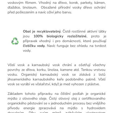
voskovým filmem. Vhodný na dřevo, korek, parkety, kámen,
dlaždice, linoleum. Obsažené přírodní vosky dřevo ochrání
před poškozením a navíc oživí jeho barvu.
Obal je recyklovatelný.
Čistě rostlinné aktivní látky
jsou
100% biologicky rozložitelné
, proto je
přípravek vhodný i pro domácnosti, které používají
čističku vody.
Navíc funguje bez ohledu na tvrdost
vody.
Včelí vosk a karnaubský vosk chrání a ošetřují všechny
povrchy ze dřeva, korku, linolea, kamene atd. Tenkou vrstvou
vosku. Organický karnaubský vosk se získává z listů
jihoamerického karnaubského keře podobného palmě. Včelí
vosk se vyrábí ve včelařství, když je med vyhozen z plástve.
Základem tohoto přípravku na čištění podlah je organické
mýdlo z olivového oleje. Čistý olivový olej z certifikovaného
organického pěstování se v jednoduchém procesu bez vnějšího
přívodu energie zpracovává na mýdlo s hydroxidem
draselným. Díky svým mírně zvlhčujícím vlastnostem