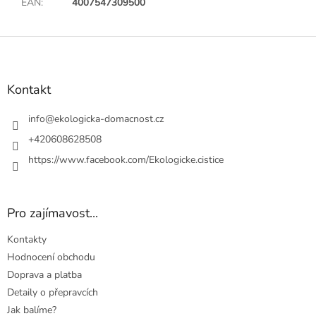
EAN
:
4007547309500
Z
á
p
a
Kontakt
t
í
info
@
ekologicka-domacnost.cz
+420608628508
https://www.facebook.com/Ekologicke.cistice
Pro zajímavost...
Kontakty
Hodnocení obchodu
Doprava a platba
Detaily o přepravcích
Jak balíme?