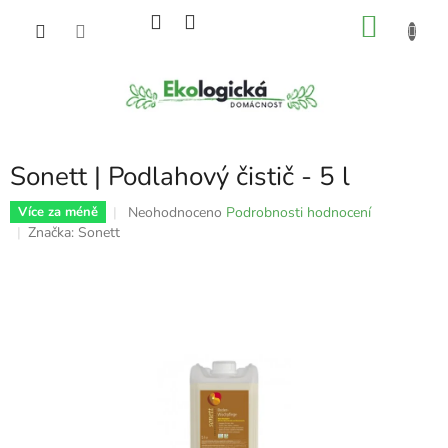
Přejít
NÁKU
na
obsah
KOŠÍK
Sonett | Podlahový čistič - 5 l
Průměrné
Neohodnoceno
Podrobnosti hodnocení
Více za méně
hodnocení
Značka:
Sonett
produktu
je
0,0
z
5
hvězdiček.