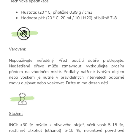
Technické specifikace
Hustota: (20 ° C) přibližně 0,99 g / cm3
Hodnota pH: (20 ° C, 20 ml / 10 l H20) přibližně 7-8.
Varování:
Nepoužívejte neředěný. Před použití dobře protřepejte.
Neošetřené dřevo může ztmavnout; vyzkoušejte prosím
předem na vhodném místě. Podlahy natřené tvrdým olejem
nebo voskem je nutné v pravidelných intervalech odborně
znovu olejovat nebo voskovat. Držte mimo dosah dětí.
Složení:
INCI: >30 % mýdlo z olivového oleje*, včelí vosk 5-15 %,
rostlinný alkohol (ethanol) 5-15 %, neiontové povrchově