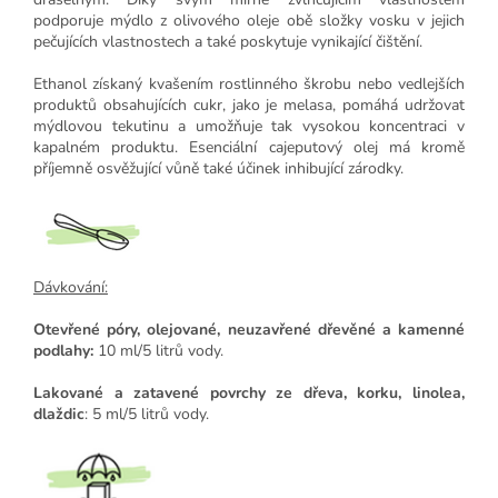
podporuje mýdlo z olivového oleje obě složky vosku v jejich
pečujících vlastnostech a také poskytuje vynikající čištění.
Ethanol získaný kvašením rostlinného škrobu nebo vedlejších
produktů obsahujících cukr, jako je melasa, pomáhá udržovat
mýdlovou tekutinu a umožňuje tak vysokou koncentraci v
kapalném produktu. Esenciální cajeputový olej má kromě
příjemně osvěžující vůně také účinek inhibující zárodky.
Dávkování:
Otevřené póry, olejované, neuzavřené dřevěné a kamenné
podlahy:
10 ml/5 litrů vody.
Lakované a zatavené povrchy ze dřeva, korku, linolea,
dlaždic
: 5 ml/5 litrů vody.