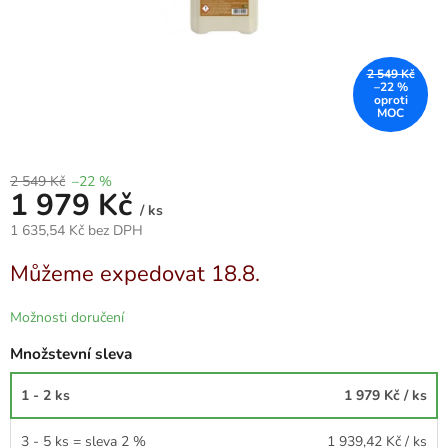
2 549 Kč
–22 %
2 549 Kč
–22 %
1 979 Kč
/ ks
1 635,54 Kč bez DPH
Měrná
Můžeme expedovat 18.8.
cena:
Možnosti doručení
Množstevní sleva
1 - 2 ks
1 979 Kč
/ ks
3 - 5 ks = sleva 2 %
1 939,42 Kč
/ ks