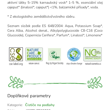
aktivní látky 5–15% karnaubský vosk* 1–5 %, esenciální olej
cajeput* (linalool*, cajeput*) <1%, balzamické přísady*, voda.
* Z ekologického zemědělství/volného sběru.
Seznam složek podle ES 648/2004: Aqua, Potassium Soap*,
Cera Alba, Alcohol denat., Alkylpolyglucoside C8-C16 (Coco
Glucoside), Copernicia Cerifera*, Parfum*, Linalool*, Limonene*
Doplňkové parametry
Kategorie
:
Čističe na podlahy