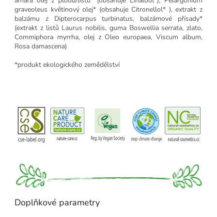
amara olej z plodů/listů* (obsahuje Linalool*), Pelargonium
graveoleus květinový olej* (obsahuje Citronellol* ), extrakt z
balzámu z Dipterocarpus turbinatus, balzámové přísady*
(extrakt z listů Laurus nobilis, guma Boswellia serrata, zlato,
Commiphora myrrha, olej z Oleo europaea, Viscum album,
Rosa damascena)
*produkt ekologického zemědělství
Doplňkové parametry