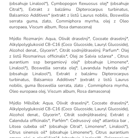
(obsahuje Linalool*), Cymbopogon flexuosus olej* (obsahuje
Citral*), Extrakt z balzámu Dipterocarpus turbinatus,
Balsamico Additives* (extrakt z listů Laurus nobilis, Boswellia
serrata guma, zlato, Commiphora myrrha, olej z Oleo
europaea, Viscum album, Rosa damascena)
Mýdlo Rozmarýn: Aqua, Olivát draselný*, Cocoate draselný*,
Alkylpolyglukosid C8–C16 (Coco Glucoside, Lauryl Glucoside),
Alcohol denat., Glycerin*, Citrát sodný/draselný, Parfum*: Olej
z listů Rosmarinus officinalis*, Olej ze Salvia sclarea* , Citrus
aurantium ssp bergamiový olej* (obsahuje Limonene*,
Linalool*), Boswellia serrata olej*, Lavandula hybrida olej*
(obsahuje Linalool*), Extrakt z balzámu Dipterocarpus
turbinatus, Balsamico Additives* (extrakt z listů Laurus
nobilis, guma Boswellia serrata, zlato , Commiphora myrrha,
Oleo europaea olej, Viscum album, Rosa damascena)
Mýdlo Měsíček: Aqua, Olivát draselný*, Cocoate draselný*,
Alkylpolyglukosid C8–C16 (Coco Glucoside, Lauryl Glucoside),
Alcohol denat., Glycerin*, Citrát sodný/draselný, Extrakt z
Calendula officinalis*, Parfém*: Cedrusový olej* atlantica bar ,
Litsea cubeba oil* (obsahuje Citral*, Limonene*, Linalool*),
Citrus sinensis oil* (obsahuje Limonene*), Citrus aurantium