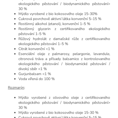
ekologického pěstování / biodynamického pěstování>
30 %
Mýdlo vyrobené z bio kokosového oleje 15-30%
Cukrová povrchově aktivní látka konvenční 5–15 %
Rostlinný alkohol (etanol), konvenční 1–5 %
Rostlinný glycerin z certifikovaného ekologického
pěstování 1–5 %
Růžový hydrolát z damašské růže z certifikovaného
ekologického pěstování 1–5 %
Citrát konvenční <1 %
Esenciální oleje z palmarosy, pelargonie, levandule,
citronová tráva a přísady balsamico z kontrolovaného
ekologického pěstování / biodynamické pěstování /
divoký sběr <1 %
Gurjunbalsam <1 %
Voda vířená do 100 %
Rozmarýn
:
Mýdlo vyrobené z olivového oleje z certifikovaného
ekologického pěstování / biodynamického pěstování>
30 %
Mýdlo vyrobené z bio kokosového oleje 15-30 %
Cukrová povrchově aktivní látka konvenční 5–15 %