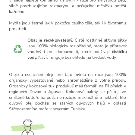
V sadě najdete kombinaci tří bylin - růže pro smyslnou péči,
silně povzbuzujícího rozmarýnu a pečujícího měsíčku potěší
každého.
Mýdla jsou šetrná jak k pokožce celého těla, tak i k životnímu
prostředí.
Obal je recyklovatelný.
Čistě rostlinné aktivní látky
jsou 100% biologicky rozložitelné, proto je přípravek
vhodný i pro domácnosti, které používají
čističku
vody.
Navíc funguje bez ohledu na tvrdost vody.
Oleje a esenciální oleje pro tato mýdla na ruce jsou 100%
organicky vypěstované nebo shromážděné z volné přírody.
Organický kokosový tuk produkují malí farmáři na Filipínách v
regionech Davao a Agusan. Kokosové palmy se pěstují ve
smíšené kultuře na polích o rozloze maximálně 5 hektarů. Bio
olivový olej pochází ze starých olivových hájů v oblasti
Středozemního moře v severním Tunisku.