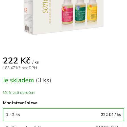
222 Kč
/ ks
183,47 Kč bez DPH
Měrná
Je skladem
(3 ks)
cena:
Možnosti doručení
Množstevní sleva
1 - 2 ks
222 Kč
/ ks