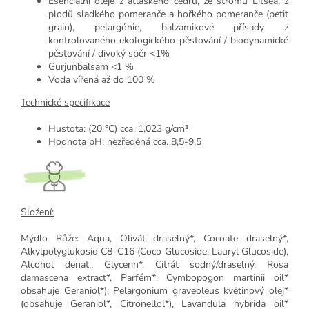
Esenciální oleje z atlaského cedru, ze stromu Litsea, z
plodů sladkého pomeranče a hořkého pomeranče (petit
grain), pelargónie, balzamikové přísady z
kontrolovaného ekologického pěstování / biodynamické
pěstování / divoký sběr <1%
Gurjunbalsam <1 %
Voda vířená až do 100 %
Technické specifikace
Hustota: (20 °C) cca. 1,023 g/cm³
Hodnota pH: nezředěná cca. 8,5-9,5
Složení:
Mýdlo Růže: Aqua, Olivát draselný*, Cocoate draselný*,
Alkylpolyglukosid C8–C16 (Coco Glucoside, Lauryl Glucoside),
Alcohol denat., Glycerin*, Citrát sodný/draselný, Rosa
damascena extract*, Parfém*: Cymbopogon martinii oil*
obsahuje Geraniol*); Pelargonium graveoleus květinový olej*
(obsahuje Geraniol*, Citronellol*), Lavandula hybrida oil*