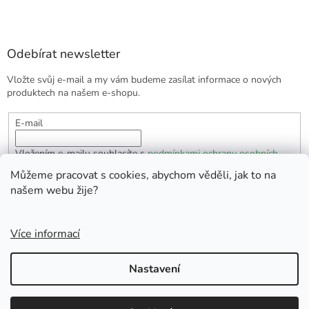
Odebírat newsletter
Vložte svůj e-mail a my vám budeme zasílat informace o nových
produktech na našem e-shopu.
E-mail
Vložením e-mailu souhlasíte s
podmínkami ochrany osobních
údajů
Můžeme pracovat s cookies, abychom věděli, jak to na
našem webu žije?
PŘIHLÁSIT SE
Více informací
Vytvořil Shoptet
Nastavení
Copyright 2026
EKOlogická domácnost
. Všechna práva