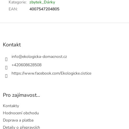
Kategorie
:
zbytek_Dárky
EAN
:
4007547204805
Z
á
p
a
Kontakt
t
í
info
@
ekologicka-domacnost.cz
+420608628508
https://www.facebook.com/Ekologicke.cistice
Pro zajímavost...
Kontakty
Hodnocení obchodu
Doprava a platba
Detaily o přepravcích