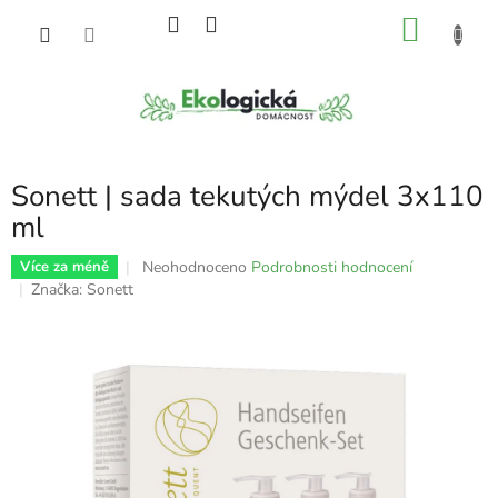
Přejít
NÁKU
na
obsah
KOŠÍK
Sonett | sada tekutých mýdel 3x110
ml
Průměrné
Neohodnoceno
Podrobnosti hodnocení
Více za méně
hodnocení
Značka:
Sonett
produktu
je
0,0
z
5
hvězdiček.