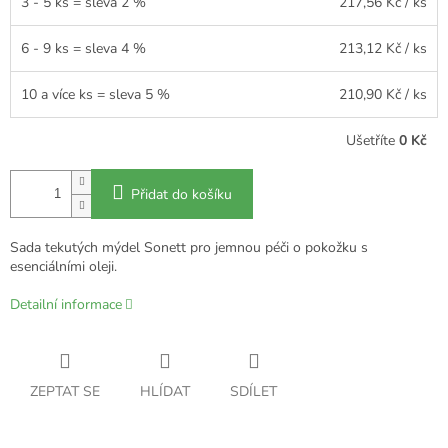
3 - 5 ks = sleva 2 %
217,56 Kč
/ ks
6 - 9 ks = sleva 4 %
213,12 Kč
/ ks
10 a více ks = sleva 5 %
210,90 Kč
/ ks
Ušetříte
0 Kč
Přidat do košíku
Sada tekutých mýdel Sonett pro jemnou péči o pokožku s
esenciálními oleji.
Detailní informace
ZEPTAT SE
HLÍDAT
SDÍLET