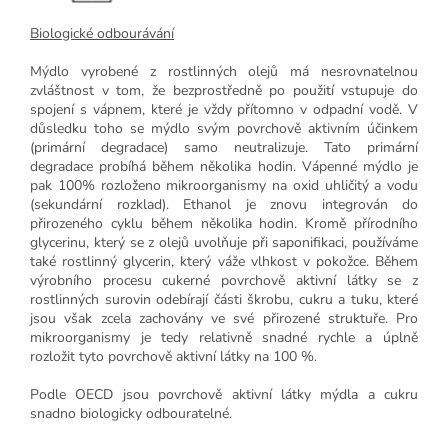
Biologické odbourávání
Mýdlo vyrobené z rostlinných olejů má nesrovnatelnou
zvláštnost v tom, že bezprostředně po použití vstupuje do
spojení s vápnem, které je vždy přítomno v odpadní vodě. V
důsledku toho se mýdlo svým povrchově aktivním účinkem
(primární degradace) samo neutralizuje. Tato primární
degradace probíhá během několika hodin. Vápenné mýdlo je
pak 100% rozloženo mikroorganismy na oxid uhličitý a vodu
(sekundární rozklad). Ethanol je znovu integrován do
přirozeného cyklu během několika hodin. Kromě přírodního
glycerinu, který se z olejů uvolňuje při saponifikaci, používáme
také rostlinný glycerin, který váže vlhkost v pokožce. Během
výrobního procesu cukerné povrchově aktivní látky se z
rostlinných surovin odebírají části škrobu, cukru a tuku, které
jsou však zcela zachovány ve své přirozené struktuře. Pro
mikroorganismy je tedy relativně snadné rychle a úplně
rozložit tyto povrchově aktivní látky na 100 %.
Podle OECD jsou povrchově aktivní látky mýdla a cukru
snadno biologicky odbouratelné.