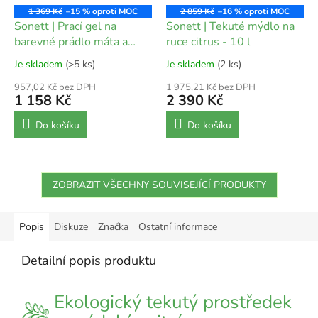
1 369 Kč
–15 %
2 859 Kč
–16 %
Sonett | Prací gel na
Sonett | Tekuté mýdlo na
barevné prádlo máta a
ruce citrus - 10 l
citrón - 10 l
Je skladem
(>5 ks)
Je skladem
(2 ks)
957,02 Kč bez DPH
1 975,21 Kč bez DPH
1 158 Kč
2 390 Kč
Do košíku
Do košíku
ZOBRAZIT VŠECHNY SOUVISEJÍCÍ PRODUKTY
Popis
Diskuze
Značka
Ostatní informace
Detailní popis produktu
Ekologický tekutý prostředek