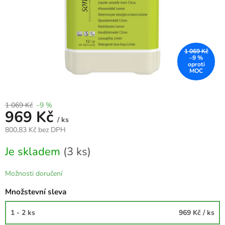
1 069 Kč
–9 %
1 069 Kč
–9 %
969 Kč
/ ks
800,83 Kč bez DPH
Měrná
Je skladem
(3 ks)
cena:
Možnosti doručení
Množstevní sleva
1 - 2 ks
969 Kč
/ ks