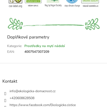
Doplňkové parametry
Kategorie
:
Prostředky na mytí nádobí
EAN
:
4007547307209
Z
á
p
a
Kontakt
t
í
info
@
ekologicka-domacnost.cz
+420608628508
https://www.facebook.com/Ekologicke.cistice