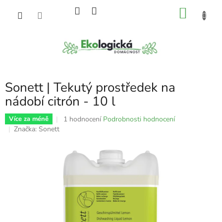
Přejít
NÁKU
na
obsah
KOŠÍK
Sonett | Tekutý prostředek na
nádobí citrón - 10 l
Průměrné
1 hodnocení
Podrobnosti hodnocení
Více za méně
hodnocení
Značka:
Sonett
produktu
je
5,0
z
5
hvězdiček.