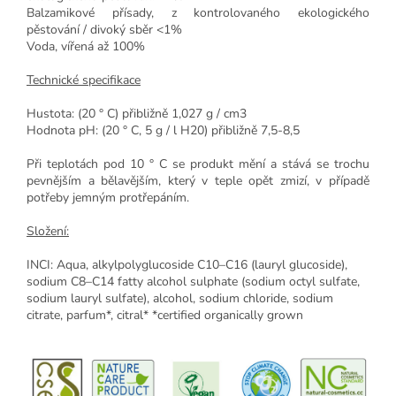
Balzamikové přísady, z kontrolovaného ekologického
pěstování / divoký sběr <1%
Voda, vířená až 100%
Technické specifikace
Hustota: (20 ° C) přibližně 1,027 g / cm3
Hodnota pH: (20 ° C, 5 g / l H20) přibližně 7,5-8,5
Při teplotách pod 10 ° C se produkt mění a stává se trochu
pevnějším a bělavějším, který v teple opět zmizí, v případě
potřeby jemným protřepáním.
Složení:
INCI: Aqua, alkylpolyglucoside C10–C16 (lauryl glucoside),
sodium C8–C14 fatty alcohol sulphate (sodium octyl sulfate,
sodium lauryl sulfate), alcohol, sodium chloride, sodium
citrate, parfum*, citral* *certified organically grown