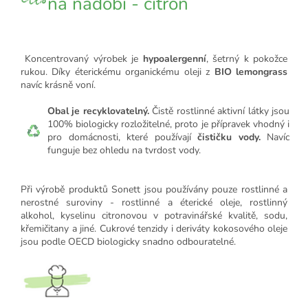
na nádobí - citrón
Koncentrovaný výrobek je
hypoalergenní
, šetrný k pokožce
rukou. Díky éterickému organickému oleji z
BIO lemongrass
navíc krásně voní.
Obal je recyklovatelný.
Čistě rostlinné aktivní látky jsou
100% biologicky rozložitelné, proto je přípravek vhodný i
pro domácnosti, které používají
čističku vody.
Navíc
funguje bez ohledu na tvrdost vody.
Při výrobě produktů Sonett jsou používány pouze rostlinné a
nerostné suroviny - rostlinné a éterické oleje, rostlinný
alkohol, kyselinu citronovou v potravinářské kvalitě, sodu,
křemičitany a jiné. Cukrové tenzidy i deriváty kokosového oleje
jsou podle OECD biologicky snadno odbouratelné.