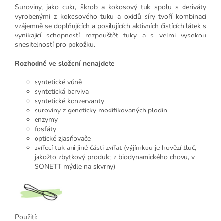
Suroviny, jako cukr, škrob a kokosový tuk spolu s deriváty
vyrobenými z kokosového tuku a oxidů síry tvoří kombinaci
vzájemně se doplňujících a posilujících aktivních čistících látek s
vynikající schopností rozpouštět tuky a s velmi vysokou
snesitelností pro pokožku.
Rozhodně ve složení nenajdete
syntetické vůně
syntetická barviva
syntetické konzervanty
suroviny z geneticky modifikovaných plodin
enzymy
fosfáty
optické zjasňovače
zvířecí tuk ani jiné části zvířat (výjímkou je hovězí žluč,
jakožto zbytkový produkt z biodynamického chovu, v
SONETT mýdle na skvrny)
Použití: