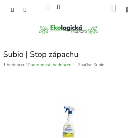
Přejít
NÁKU
na
obsah
KOŠÍK
Subio | Stop zápachu
Průměrné
1 hodnocení
Podrobnosti hodnocení
Značka:
Subio
hodnocení
produktu
je
5,0
z
5
hvězdiček.