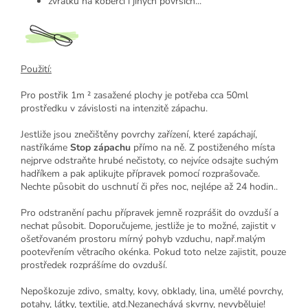
zvratků na koberci i jiných površích...
Použití:
Pro postřik 1m ² zasažené plochy je potřeba cca 50ml
prostředku v závislosti na intenzitě zápachu.
Jestliže jsou znečištěny povrchy zařízení, které zapáchají,
nastříkáme
Stop zápachu
přímo na ně. Z postiženého místa
nejprve odstraňte hrubé nečistoty, co nejvíce odsajte suchým
hadříkem a pak aplikujte přípravek pomocí rozprašovače.
Nechte působit do uschnutí či přes noc, nejlépe až 24 hodin..
Pro odstranění pachu přípravek jemně rozprášit do ovzduší a
nechat působit. Doporučujeme, jestliže je to možné, zajistit v
ošetřovaném prostoru mírný pohyb vzduchu, např.malým
pootevřením větracího okénka. Pokud toto nelze zajistit, pouze
prostředek rozprášíme do ovzduší.
Nepoškozuje zdivo, smalty, kovy, obklady, lina, umělé povrchy,
potahy, látky, textilie, atd.Nezanechává skvrny, nevyběluje!