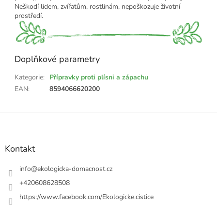
Neškodí lidem, zvířatům, rostlinám, nepoškozuje životní
prostředí.
Doplňkové parametry
Kategorie
:
Přípravky proti plísni a zápachu
EAN
:
8594066620200
Z
á
p
a
Kontakt
t
í
info
@
ekologicka-domacnost.cz
+420608628508
https://www.facebook.com/Ekologicke.cistice