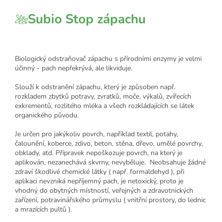
Subio Stop zápachu
Biologický odstraňovač zápachu s přírodními enzymy je velmi
účinný - pach nepřekrývá, ale likviduje.
Slouží k odstranění zápachu, který je způsoben např.
rozkladem zbytků potravy, zvratků, moče, výkalů, zvířecích
exkrementů, rozlitého mléka a všech rozkládajících se látek
organického původu.
Je určen pro jakýkoliv povrch, například textil, potahy,
čalounění, koberce, zdivo, beton, stěna, dřevo, umělé povrchy,
obklady, atd. Přípravek nepoškozuje povrch, na který je
aplikován, nezanechává skvrny, nevyběluje. Neobsahuje žádné
zdraví škodlivé chemické látky ( např. formaldehyd ), při
aplikaci nevzniká nepříjemný pach, je netoxický, proto je
vhodný do obytných místností, veřejných a zdravotnických
zařízení, potravinářského průmyslu ( vnitřní prostory, do lednic
a mrazících pultů ).