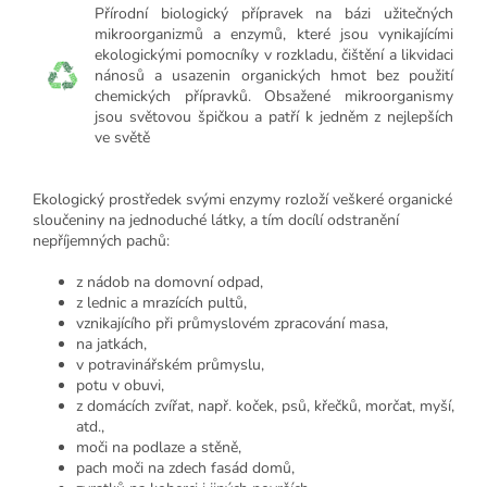
Přírodní biologický přípravek na bázi užitečných
mikroorganizmů a enzymů, které jsou vynikajícími
ekologickými pomocníky v rozkladu, čištění a likvidaci
nánosů a usazenin organických hmot bez použití
chemických přípravků. Obsažené mikroorganismy
jsou světovou špičkou a patří k jedněm z nejlepších
ve světě
Ekologický prostředek svými enzymy rozloží veškeré organické
sloučeniny na jednoduché látky, a tím docílí odstranění
nepříjemných pachů:
z nádob na domovní odpad,
z lednic a mrazících pultů,
vznikajícího při průmyslovém zpracování masa,
na jatkách,
v potravinářském průmyslu,
potu v obuvi,
z domácích zvířat, např. koček, psů, křečků, morčat, myší,
atd.,
moči na podlaze a stěně,
pach moči na zdech fasád domů,