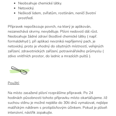
Neobsahuje chemické látky.
Netoxický.
Neškodí lidem, zvířatům, rostlinám, neničí životní
prostředí.
Přípravek nepoškozuje povrch, na který je aplikován,
nezanechává skvrny, nevyběluje. Plísni nedovolí dál růst.
Neobsahuje žádné zdraví škodlivé chemické látky ( např.
formaldehyd ), při aplikaci nevzniká nepříjemný pach, je
netoxický, proto je vhodný do obytných místností, veřejných
zařízení, zdravotnických zařízení, potravinářského průmyslu (
zdivo vnitřních prostor, do lednic a mrazících pultů ).
Použití:
Na místo zasažené plísní rozprášíme přípravek. Po 24
hodinách působnosti tohoto přípravku místo okartáčujeme. Již
suchou stěnu je možné nejdéle do 30ti dnů vymalovat, nejlépe
malířským nátěrem s protiplísňovým účinkem. Pokud je plíseň
intenzivní, nástřik zopakujte.