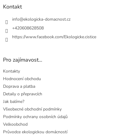
a
Kontakt
t
í
info
@
ekologicka-domacnost.cz
+420608628508
https://www.facebook.com/Ekologicke.cistice
Pro zajímavost...
Kontakty
Hodnocení obchodu
Doprava a platba
Detaily o přepravcích
Jak balíme?
Všeobecné obchodní podmínky
Podmínky ochrany osobních údajů
Velkoobchod
Průvodce ekologickou domácností