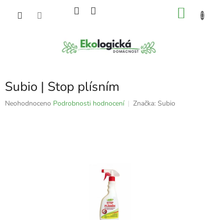
Přejít
NÁKU
na
obsah
KOŠÍK
Subio | Stop plísním
Průměrné
Neohodnoceno
Podrobnosti hodnocení
Značka:
Subio
hodnocení
produktu
je
0,0
z
5
hvězdiček.