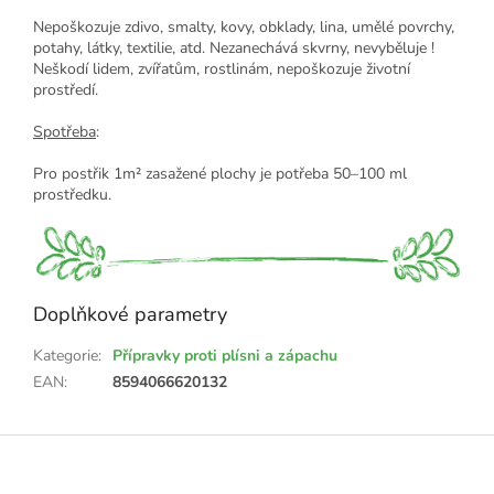
Nepoškozuje zdivo, smalty, kovy, obklady, lina, umělé povrchy,
potahy, látky, textilie, atd. Nezanechává skvrny, nevyběluje !
Neškodí lidem, zvířatům, rostlinám, nepoškozuje životní
prostředí.
Spotřeba
:
Pro postřik 1m² zasažené plochy je potřeba 50–100 ml
prostředku.
Doplňkové parametry
Kategorie
:
Přípravky proti plísni a zápachu
EAN
:
8594066620132
Z
á
p