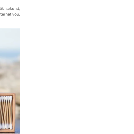
lik sekund,
ernativou,