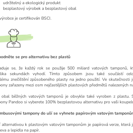
udržitelný a ekologický produkt
bezplastový výrobek a bezplastový obal
výrobce je certifikován BSCI.
odněte se pro alternativu bez plastů
duje se, že každý rok se použije 500 miliard vatových tamponů, k
lika sekundách vyhodí. Tímto způsobem jsou také součástí cel
lému znečištění způsobeného plasty na jedno použití. Ve skutečnosti 
ony zařazeny mezi osm nejčastějších plastových předmětů nalezených na
 obal běžných vatových tamponů je obvykle také vyroben z plastu. 
ony Pandoo si vyberete 100% bezplastovou alternativu pro vaši koupel
mbusovými tampony do uší se vyhnete papírovým vatovým tamponů
í alternativou k plastovým vatovým tamponům je papírová verze, která 
eva a lepidla na papír.