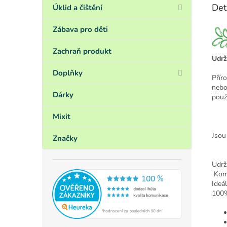
Det
Úklid a čištění
Zábava pro děti
Zachraň produkt
Udrž
Doplňky
Přír
nebo
Dárky
použi
Mixit
Jsou
Značky
Udrž
Komp
Ideá
100%