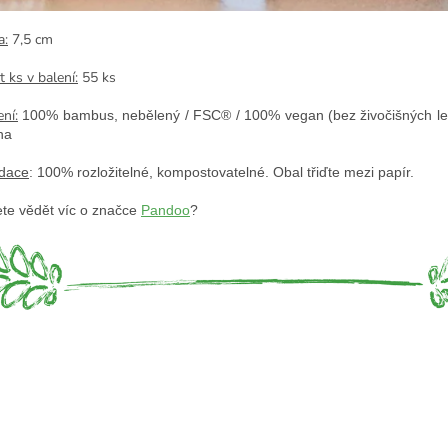
a:
7,5 cm
 ks v balení:
55 ks
ní:
100% bambus, nebělený / FSC® / 100% vegan (bez živočišných lep
na
idace
: 100% rozložitelné, kompostovatelné. Obal třiďte mezi papír.
te vědět víc o značce 
Pandoo
?