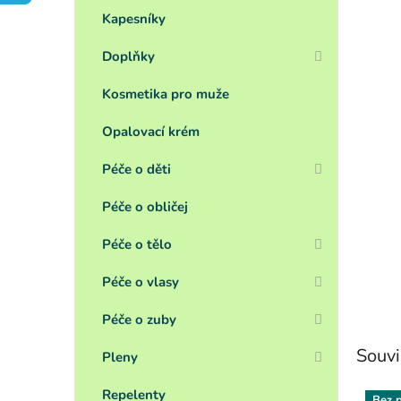
a
n
Kapesníky
e
Doplňky
l
Kosmetika pro muže
Opalovací krém
Péče o děti
Péče o obličej
Péče o tělo
Péče o vlasy
Péče o zuby
Souvi
Pleny
Repelenty
Bez p