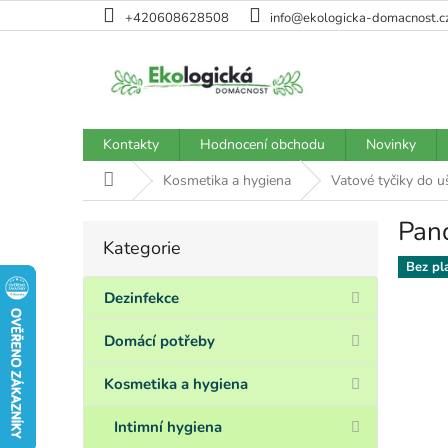
Přejít
+420608628508
info@ekologicka-domacnost.c
na
obsah
Kontakty
Hodnocení obchodu
Novinky
Domů
Kosmetika a hygiena
Vatové tyčiky do u
Pand
P
Kategorie
Přeskočit
o
kategorie
Bez pl
s
t
Dezinfekce
r
a
Domácí potřeby
n
n
Kosmetika a hygiena
í
p
Intimní hygiena