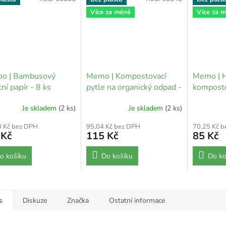
Více za méně
Více za 
oo | Bambusový
Memo | Kompostovací
Memo | 
tní papír - 8 ks
pytle na organický odpad -
komposto
10 l (10 ks)
3 ks
Je skladem
(2 ks)
Je skladem
(2 ks)
0 Kč bez DPH
95,04 Kč bez DPH
70,25 Kč 
 Kč
115 Kč
85 Kč
o košíku
Do košíku
Do ko
s
Diskuze
Značka
Ostatní informace