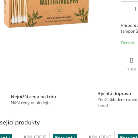
Přírodní
tamponů
Detailní 
TISK
Rychlá doprava
Nejnižší cena na trhu
Zboží skladem expe
Nižší ceny nehledejte
ihned
sející produkty
Kód:
60835
Kód:
60842
lastu
Bez plastu
Bez plast