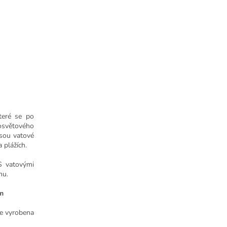
teré se po
osvětového
jsou vatové
 plážích.
S vatovými
nu.
m
je vyrobena