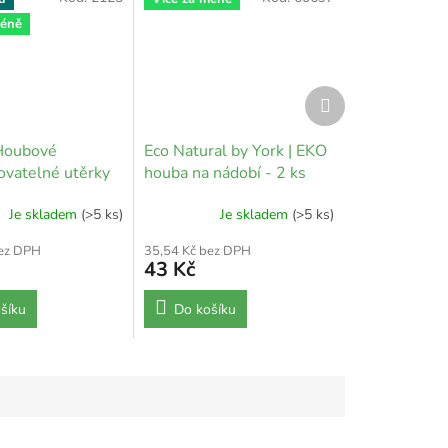
méně
Další
produkt
Houbové
Eco Natural by York | EKO
vatelné utěrky
houba na nádobí - 2 ks
Je skladem
(>5 ks)
Je skladem
(>5 ks)
bez DPH
35,54 Kč bez DPH
43 Kč
šíku
Do košíku