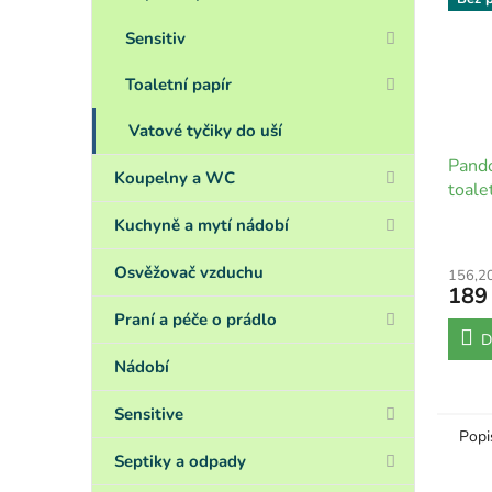
Sensitiv
Toaletní papír
Vatové tyčiky do uší
Pand
Koupelny a WC
toale
Kuchyně a mytí nádobí
Osvěžovač vzduchu
156,2
189
Praní a péče o prádlo
D
Nádobí
Sensitive
Popi
Septiky a odpady