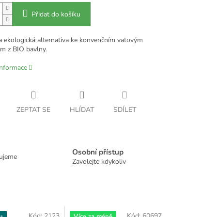
Přidat do košíku
 a ekologická alternativa ke konvenčním vatovým
m z BIO bavlny.
informace
ZEPTAT SE
HLÍDAT
SDÍLET
Osobní přístup
dujeme
Zavolejte kdykoliv
Kód:
2123
Kód:
60697
u
Více za méně