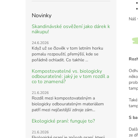
Novinky
Náš 
Skandinávské osvěžení jako dárek k
nákupu!
24.6.2026
Když už se člověk v tom letním horku
pomalu rozpouští, přemýšlí, kde se
Rozh
pořádně ochladit. Co takhle ...
Kompostovatelné vs. biologicky
Odha
odbouratelné: jaký je v tom rozdíl a
něko
co to znamená?
prob
tamp
21.6.2026
Rozdíl mezi kompostovatelným a
Také
biologicky odbouratelným materiálem
tamp
patří mezi nejčastější zdroje zám...
S ba
Ekologické praní: funguje to?
Dalš
21.6.2026
ze dř
Ekologické praní je způsob praní, který