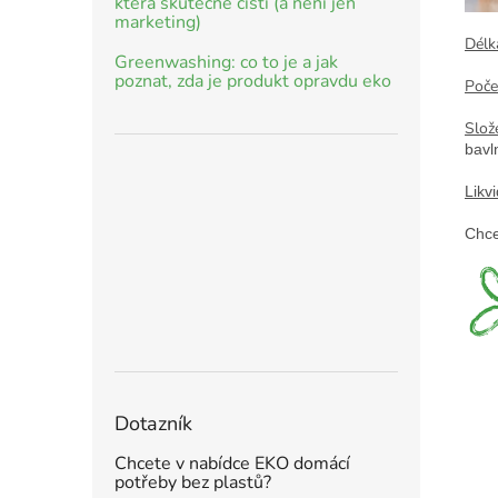
která skutečně čistí (a není jen
marketing)
Délk
Greenwashing: co to je a jak
poznat, zda je produkt opravdu eko
Počet
Slože
bavl
Likv
Chce
Dotazník
Chcete v nabídce EKO domácí
potřeby bez plastů?