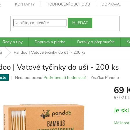
KONTAKTY
HODNOCENÍ OBCHODU
DOPRAVA A PL
z
HLEDAT
Rady a tipy
Doprava a platba
Detaily o přepravcích
K
ší
Pandoo | Vatové tyčinky do uší - 200 ks
oo | Vatové tyčinky do uší - 200 ks
Průměrné
Neohodnoceno
Podrobnosti hodnocení
Značka:
Pandoo
astu
hodnocení
69 
produktu
je
57,02 Kč
0,0
z
Měrná
Je s
5
cena:
hvězdiček.
Možnosti