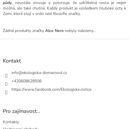
půdy
, neustále inovuje a potvrzuje, že udržitelná cesta je nejen
možná, ale také chutná. Každý produkt je výsledkem hluboké úcty k
Zemi, která stojí v srdci celé filozofie značky.
Žádné produkty značky
Alce Nero
nebyly nalezeny...
Z
á
p
a
Kontakt
t
í
info
@
ekologicka-domacnost.cz
+420608628508
https://www.facebook.com/Ekologicke.cistice
Pro zajímavost...
Kontakty