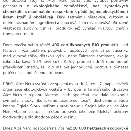
Od počátku stojí za Alce Nero jasná vize: vyrábět potraviny
pocházející
z ekologického zemědělství, bez syntetických
chemikálií, s maximálním respektem k půdě, jejímu ekosystému i
lidem, kteří ji obdělávají.
Díky šetrnému pěstování, krátkým a
čistým seznamům ingrediencí a zpracování, které zachovává přirozené
vlastnosti surovin, vznikají produkty, jež vynikají kvalitou, chutí i
transparentností.
Dnes značka nabízí téměř
400 certifikovaných BIO produktů
– od
těstovin, rýže, luštěnin, polévek či rajčatových pyré až po sušenky,
med, ovocné šťávy, dětskou výživu nebo Fairtrade sortiment, jako je
čokoláda, káva či třtinový cukr. Každý produkt odráží dlouhodobé
přesvědčení značky, že jídlo má být jednoduché, poctivé a přinášet
potěšení ze společného stolování.
Příběh Alce Nero vyrůstá ze spojení dvou družstev – Conapi, největší
organizace ekologických včelařů v Evropě, a farmářského družstva
Alce Nero z regionu Marche. Jejich společná vize dala vzniknout
symbolu značky, ikonickému „černému losu“, duchovnímu vůdci
kmene Oglala Sioux, mířícímu proti proudu. Stejně jako on jde Alce
Nero vlastní cestou – cestou odpovědného zemědělství, ochrany
biodiverzity a dlouhodobé péče o krajinu.
Dnes Alce Nero hospodaří na více než
10 000 hektarech ekologické