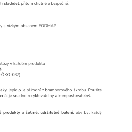
h sladidel
, přitom chutné a bezpečné.
iety s nízkým obsahem FODMAP
aktózy v každém produktu
é
DE-ÖKO-037)
ásky, lepidlo je přírodní z bramborového škrobu. Použité
eriál je snadno recyklovatelný a kompostovatelný.
é produkty
a
šetrné, udržitelné balení
, aby byl každý