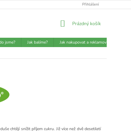
ATBA
DETAILY O PŘEPRAVCÍCH
JAK BALÍME?
Přihlášení
VŠEOBECN
NÁKUPNÍ
Prázdný košík
KOŠÍK
do jsme?
Jak balíme?
Jak nakupovat a reklamovat?
Prů
uše chtějí snížit příjem cukru. Již více než dvě desetiletí