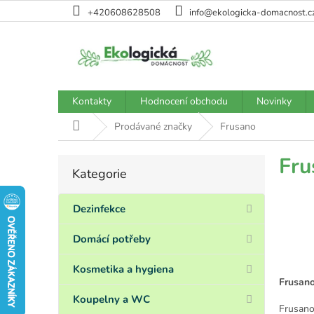
Přejít
+420608628508
info@ekologicka-domacnost.c
na
obsah
Kontakty
Hodnocení obchodu
Novinky
Domů
Prodávané značky
Frusano
P
Fru
Kategorie
Přeskočit
o
kategorie
s
t
Dezinfekce
r
a
Domácí potřeby
n
n
Kosmetika a hygiena
í
Frusano
p
Koupelny a WC
Frusano