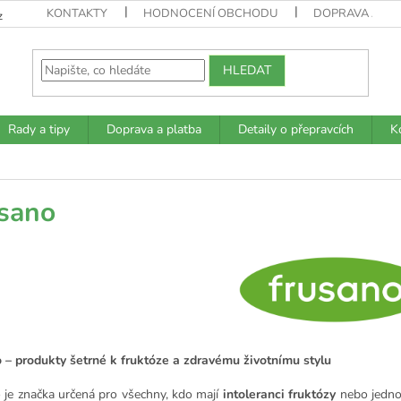
KONTAKTY
HODNOCENÍ OBCHODU
DOPRAVA A PL
z
HLEDAT
Rady a tipy
Doprava a platba
Detaily o přepravcích
K
sano
 – produkty šetrné k fruktóze a zdravému životnímu stylu
 je značka určená pro všechny, kdo mají
intoleranci fruktózy
nebo jednod