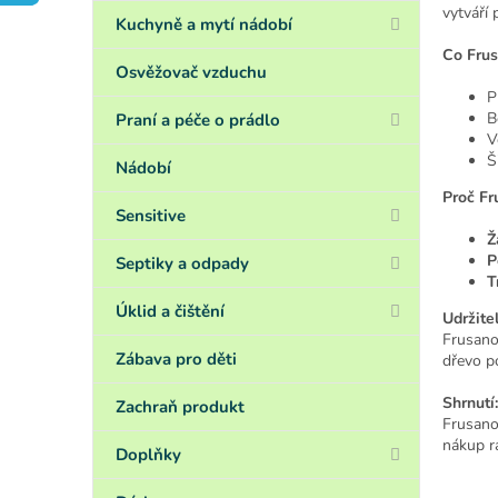
a
vytváří 
n
Kuchyně a mytí nádobí
e
Co Frus
l
Osvěžovač vzduchu
P
B
Praní a péče o prádlo
V
Š
Nádobí
Proč Fr
Sensitive
Ž
P
Septiky a odpady
T
Úklid a čištění
Udržite
Frusano
Zábava pro děti
dřevo p
Shrnutí:
Zachraň produkt
Frusano
nákup ra
Doplňky