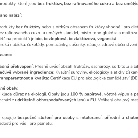
produkty, které jsou
bez fruktózy, bez rafinovaného cukru a bez umělýc
ano nabízí:
rodukty
bez fruktózy
nebo s nízkým obsahem fruktózy vhodné i pro d
ez rafinovaného cukru a umělých sladidel, místo toho glukóza a maltóza
ětšina produktů je
bio, bezlepková, bezlaktózová, veganská
iroká nabídka: čokolády, pomazánky, sušenky, nápoje, zdravé občerstvení
usano:
ádná překvapení:
Přesně uvádí obsah fruktózy, sacharózy, sorbitolu a l
ečlivě vybrané ingredience:
Kvalitní suroviny, ekologicky a eticky získan
ransparentnost a kvalita:
Certifikace EU pro ekologické zemědělství (
lné obaly:
 klade důraz na ekologii. Obaly jsou
100 % papírové
, včetně výplní a p
ochází z
udržitelně obhospodařovaných lesů v EU
. Veškerý obalový mat
 spojuje
bezpečné složení pro osoby s intolerancí
,
přírodní a chutn
dostí pro vás i pro planetu.