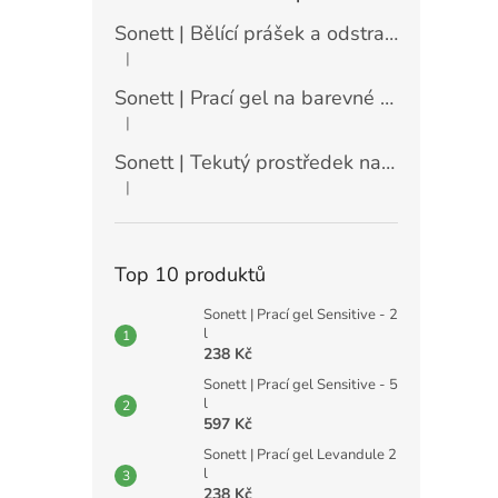
Sonett | Bělící prášek a odstraňovač skvrn - 900 g
|
Hodnocení produktu je 5 z 5 hvězdiček.
Sonett | Prací gel na barevné prádlo máta a citrón - 10 l
|
Hodnocení produktu je 5 z 5 hvězdiček.
Sonett | Tekutý prostředek na nádobí Sensitive - 10 l
|
Hodnocení produktu je 5 z 5 hvězdiček.
Top 10 produktů
Sonett | Prací gel Sensitive - 2
l
238 Kč
Sonett | Prací gel Sensitive - 5
l
597 Kč
Sonett | Prací gel Levandule 2
l
238 Kč